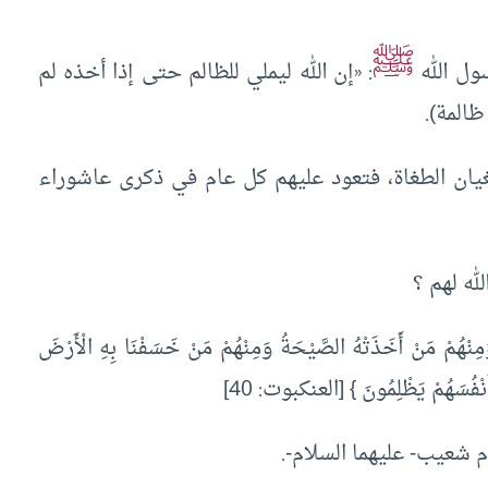
ﷺ
ول الله
: «إن الله ليملي للظالم حتى إذا أخذه لم
ظالمة).
غيان الطغاة، فتعود عليهم كل عام في ذكرى عاشوراء
له لهم ؟
ا وَمِنْهُمْ مَنْ أَخَذَتْهُ الصَّيْحَةُ وَمِنْهُمْ مَنْ خَسَفْنَا بِهِ الْأَرْضَ
ا أَنْفُسَهُمْ يَظْلِمُونَ } [العنكبوت: 40]
شعيب- عليهما السلام-.