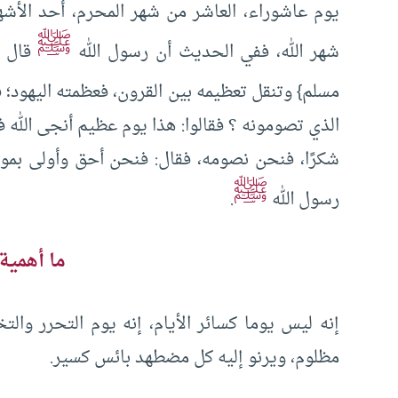
يوم عاشوراء، العاشر من شهر المحرم، أحد الأشهر
ﷺ
شهر الله، ففي الحديث أن رسول الله
قال :
مسلم} وتنقل تعظيمه بين القرون، فعظمته اليهود؛ 
الذي تصومونه ؟ فقالوا: هذا يوم عظيم أنجى الل
شكرًا، فنحن نصومه، فقال: فنحن أحق وأولى بم
ﷺ
رسول الله
.
ما أهمية 
إنه ليس يوما كسائر الأيام، إنه يوم التحرر والت
مظلوم، ويرنو إليه كل مضطهد بائس كسير.