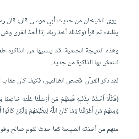
روى الشيخان من حديث أبي موسى قال: قال رس
يفلته» ثم قرأ (وكذلك أخذ ربك إذا أخذ القرى وهي 
وهذه النتيجة الحتمية، قد ينسيها من الذاكرة ط
لتنعش بها الذاكرة من جديد.
لقد ذكر القرآن قصص الظالمين، فكيف كان عقاب ال
{فَكُلًّا أَخَذْنَا بِذَنْبِهِ فَمِنْهُمْ مَنْ أَرْسَلْنَا عَلَيْهِ حَاصِبً
وَمِنْهُمْ مَنْ أَغْرَقْنَا وَمَا كَانَ اللَّهُ لِيَظْلِمَهُمْ وَلَكِنْ كَانُو
منهم من أخذته الصيحة كما حدث لقوم صالح وقوم 