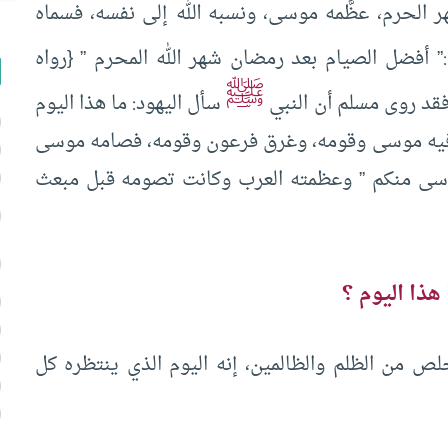
 الحرم، عظَّمه موسى، ونسبه الله إلى نفسه، فسماه
” أفضل الصيام بعد رمضان شهر الله المحرم ” {رواه
ﷺ
فقد روى مسلم أن النبي
سأل اليهود: ما هذا اليوم
ه فيه موسى وقومه، وغرق فرعون وقومه، فصامه موسى
وسى منكم ” وعظمته العرب وكانت تصومه قبل مبعث
هذا اليوم ؟
خلص من الظلم والظالمين، إنه اليوم الذي ينتظره كل