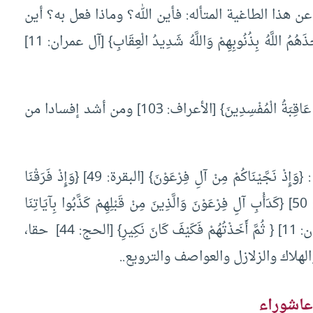
هذا الطاغية المتأله: فأين الله؟ وماذا فعل به؟ أين
أخذ الله الأليم الشديد؟ كيف نفهم قول الله: {فَأَخَذَهُمُ اللَّهُ بِذُنُوبِهِمْ وَاللَّهُ شَدِيدُ الْعِقَابِ} [آل عمران: 11]
من حقه أن ينظر كما أمره القرآ : {فَانْظُرْ كَيْفَ كَانَ عَاقِبَةُ الْمُفْسِدِينَ} [الأعراف: 103] ومن أشد إفسادا من
فيتولى القرآن الإجابة عن هذه الأسئلة المشروعة : {وَإِذْ نَجَّيْنَاكُمْ مِنْ آلِ فِرْعَوْنَ} [البقرة: 49] {وَإِذْ فَرَقْنَا
بِكُمُ الْبَحْرَ فَأَنْجَيْنَاكُمْ وَأَغْرَقْنَا آلَ فِرْعَوْنَ } [البقرة: 50] {كَدَأْبِ آلِ فِرْعَوْنَ وَالَّذِينَ مِنْ قَبْلِهِمْ كَذَّبُوا بِآيَاتِنَا
فَأَخَذَهُمُ اللَّهُ بِذُنُوبِهِمْ وَاللَّهُ شَدِيدُ الْعِقَابِ} [آل عمران: 11] { ثُمَّ أَخَذْتُهُمْ فَكَيْفَ كَانَ نَكِيرِ} [الحج: 44] حقا،
هلاك والزلازل والعواصف والترويع..
عاشوراء