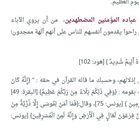
يوم العظيم.
 عباده المؤمنين المضطهدين
، من أن يروي الآباء
 راحوا يقدمون أنفسهم للناس على أنهم آلهة ممجدون!
هُ أَلِيمٌ شَدِيدٌ } [هود: 102]
هم، وحسبك ما قاله القرآن في حقه : ” {إِنَّهُ كَانَ
عَالِيًا مِنَ الْمُسْرِفِينَ} [الدخان: 31] وقوله عن تنكيله بقومه : {وَفِي ذَلِكُمْ بَلَاءٌ مِنْ رَبِّكُمْ عَظِيمٌ} [البقرة: 49]
وقال عنه وعن ملئه : {فَاسْتَكْبَرُوا وَكَانُوا قَوْمًا مُجْرِمِينَ } [يونس: 75]، وقال:{فَمَا آمَنَ لِمُوسَى إِلَّا ذُرِّيَّةٌ مِنْ
ِنَّ فِرْعَوْنَ لَعَالٍ فِي الْأَرْضِ وَإِنَّهُ لَمِنَ الْمُسْرِفِينَ} [يونس: