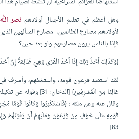
استنهاضا للعزائم المتراخية أن تنشط لصيام هذا ال
وهل أعظم في تعليم الأجيال أولادهم
نصر الله
لأولادهم مصارع الظالمين، مصارع المتألهين الذين
فإذا بالناس يرون مصارعهم ولو بعد حين؟
{وَكَذَلِكَ أَخْذُ رَبِّكَ إِذَا أَخَذَ الْقُرَى وَهِيَ ظَالِمَةٌ إِنَّ أَخْذَ
لقد استعبد فرعون قومه، واستخفهم، وأسرف في إذلال
قَوْمِهِ عَلَى خَوْفٍ مِنْ فِرْعَوْنَ وَمَلَئِهِمْ أَنْ يَفْتِنَهُمْ وَإ
83]