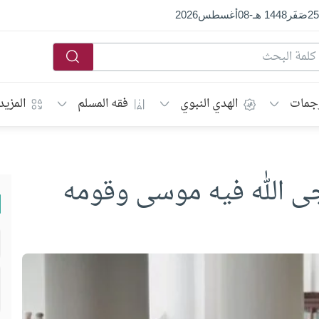
25
صَفَر
1448 هـ
-
08
أغسطس
2026
جمات
الهدي النبوي
فقه المسلم
المزيد
ى الله فيه موسى وقومه