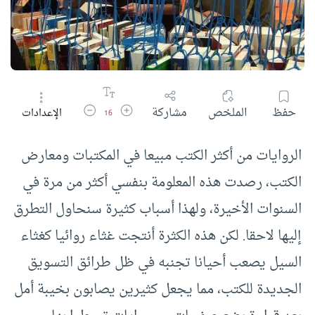
زيادة حجم الخط
تقليل حجم الخط
حفظ
الملخص
مشاركة
الإعدادات
16
الروايات من أكثر الكتب مبيعا في المكتبات ومعارض
الكتب، رصدت هذه المعلومة بنفسي أكثر من مرة في
السنوات الأخيرة، ولهذا أسباب كثيرة سنحاول التطرق
إليها لاحقا. لكن هذه الكثرة أنتجت غثاء روائيا كغثاء
السيل يصعب أحيانا تجنبه في ظل طرائق التسويق
الجديدة للكتب، مما يجعل كثيرين يصابون بخيبة أمل