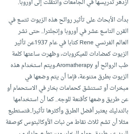
ازدهر تدريسها في الجامعات وانتقلت إلى أوروبا.
بدأت الأبحاث على تأثير روائح هذه الزيوت تتسع في
القرن التاسع عشر في أوروبا وإنجلترا.. حتى نشر
العالم الفرنسي Rene كتابا في عام 1937عن تأثير
الزيوت كمضادات للميكروبات، وظهرت ساعتها كلمة
طب الروائح أو Aromatherapy.ويتم استخدام هذه
الزيوت بطرق متنوعة، فإما أن يتم وضعها في
مبخرات أو تستنشق كحمامات بخار في الاستحمام أو
عن طريق وضعها كأقنعة للوجه.. كما أن استخدامها
بالتدليك يعتبر أفضل الطرق وأكثرها تأثيرا..فتستطيع
مثلا أن تشم ثلاث نقاط من نبات الأوكالبتوس كوصفة
للبرد عن طريق حمام البخار، ويستطيع جلدك من