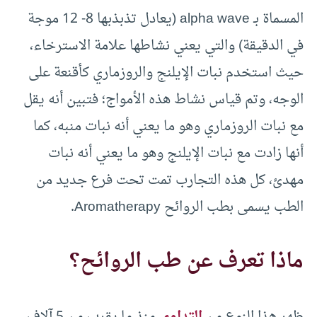
المسماة بـ alpha wave (يعادل تذبذبها 8- 12 موجة
في الدقيقة) والتي يعني نشاطها علامة الاسترخاء،
حيث استخدم نبات الإيلنج والروزماري كأقنعة على
الوجه، وتم قياس نشاط هذه الأمواج؛ فتبين أنه يقل
مع نبات الروزماري وهو ما يعني أنه نبات منبه، كما
أنها زادت مع نبات الإيلنج وهو ما يعني أنه نبات
مهدئ، كل هذه التجارب تمت تحت فرع جديد من
الطب يسمى بطب الروائح Aromatherapy.
ماذا تعرف عن طب الروائح؟
ظهر هذا النوع من
التداوي
منذ ما يقرب من 5 آلاف