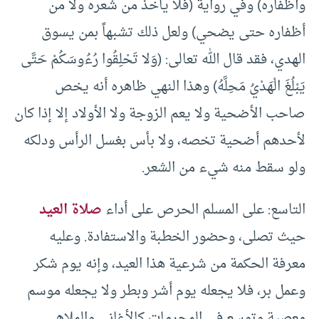
وأظفاره) وفي رواية (فلا يأخذ من شعره ولا من
أظفاره حتى يضحي) ولعل ذلك تشبهاً بمن يسوق
الهدي، فقد قال الله تعالى: (وَلا تَحْلِقُوا رُءُوسَكُمْ حَتَّى
يَبْلُغَ الْهَدْيُ مَحِلَّهُ) وهذا النهي ظاهره أنه يخص
صاحب الأضحية ولا يعم الزوجة ولا الأولاد إلا إذا كان
لأحدهم أضحية تخصه، ولا بأس بغسل الرأس ودلكه
ولو سقط منه شيء من الشعر.
التاسع: على المسلم الحرص على أداء
صلاة العيد
حيث تصلى، وحضور الخطبة والاستفادة. وعليه
معرفة الحكمة من شرعية هذا العيد، وإنه يوم شكر
وعمل بر، فلا يجعله يوم أشر وبطر ولا يجعله موسم
معصية وتوسع في المحرمات كالأغاني والملاهي