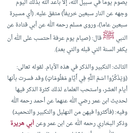
يصوم يوماً في سبيل الله، إلا باعد الله بذلك اليوم
وجهه عن النار سبعين خريفاً) متفق عليه. (أي مسيرة
سبعين عاما)، وروى مسلم رحمه الله عن أبي قتادة عن
ﷺ
النبي
قال: (صيام يوم عرفة أحتسب على الله أن
يكفر السنة التي قبله والتي بعد).
الثالث: التكبير والذكر في هذه الأيام. لقوله تعالى:
(وَيَذْكُرُوا اسْمَ اللَّهِ فِي أَيَّامٍ مَعْلُومَاتٍ) وقد فسرت بأنها
أيام العشر، واستحب العلماء لذلك كثرة الذكر فيها
لحديث ابن عمر رضي الله عنهما عن أحمد رحمه الله
وفيه: (فأكثروا فيهن من التهليل والتكبير والتحميد)
وذكر البخاري رحمه الله عن ابن عمر وعن
أبي هريرة