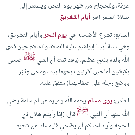
عرفة، وللحجاج من ظهر يوم النحر، ويستمر إلى
صلاة العصر آخر
أيام التشريق
.
السابع: تشرع الأضحية في
يوم النحر
وأيام التشريق،
وهي سنة أبينا إبراهيم عليه الصلاة والسلام حين فدى
ﷺ
الله ولده بذبح عظيم، (وقد ثبت أن النبي
ضحى
بكبشين أملحين أقرنين ذبحهما بيده وسمى وكبّر
ووضع رجله على صفاحهما) متفق عليه.
الثامن:
روى مسلم
رحمه الله وغيره عن أم سلمة رضي
ﷺ
الله عنها أن النبي
قال: (إذا رأيتم هلال ذي
الحجة وأراد أحدكم أن يضّحي فليمسك عن شعره