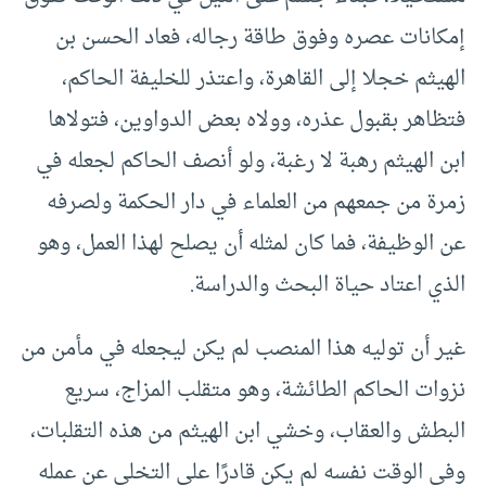
إمكانات عصره وفوق طاقة رجاله، فعاد الحسن بن
الهيثم خجلا إلى القاهرة، واعتذر للخليفة الحاكم،
فتظاهر بقبول عذره، وولاه بعض الدواوين، فتولاها
ابن الهيثم رهبة لا رغبة، ولو أنصف الحاكم لجعله في
زمرة من جمعهم من العلماء في دار الحكمة ولصرفه
عن الوظيفة، فما كان لمثله أن يصلح لهذا العمل، وهو
الذي اعتاد حياة البحث والدراسة.
غير أن توليه هذا المنصب لم يكن ليجعله في مأمن من
نزوات الحاكم الطائشة، وهو متقلب المزاج، سريع
البطش والعقاب، وخشي ابن الهيثم من هذه التقلبات،
وفي الوقت نفسه لم يكن قادرًا على التخلي عن عمله