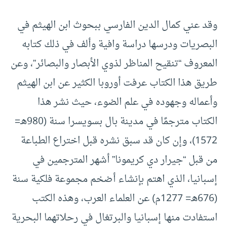
وقد عني كمال الدين الفارسي ببحوث ابن الهيثم في
البصريات ودرسها دراسة وافية وألف في ذلك كتابه
المعروف “تنقيح المناظر لذوي الأبصار والبصائر”، وعن
طريق هذا الكتاب عرفت أوروبا الكثير عن ابن الهيثم
وأعماله وجهوده في علم الضوء، حيث نشر هذا
الكتاب مترجمًا في مدينة بال بسويسرا سنة (980هـ=
1572)، وإن كان قد سبق نشره قبل اختراع الطباعة
من قبل “جيرار دي كريمونا” أشهر المترجمين في
إسبانيا، الذي اهتم بإنشاء أضخم مجموعة فلكية سنة
(676هـ= 1277م) عن العلماء العرب، وهذه الكتب
استفادت منها إسبانيا والبرتغال في رحلاتهما البحرية