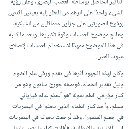
التأثير الحاصل بوساطة العصب البصري، وعلل رؤية
الشيء واحدًا على الرغم من النظر إليه بعينين اثنتين
بوقوع الصورتين على جزأين متماثلين من الشبكية،
وعالج موضوع العدسات وقوة تكبيرها. ويعد ما كتبه
في هذا الموضوع ممهدًا لاستخدام العدسات لإصلاح
عيوب العين.
وكان لهذه الجهود أثرها في تقدم ورقي علم الضوء
ونيل تقدير العلماء، فوصفه جورج ساتون وهو من
كبار مؤرخي العلم بقوله “هو أعظم عالم فيزيائي
مسلم، وأحد كبار العلماء الذين بحثوا في البصريات
في جميع العصور”، وقد تُرجمت بحوثه في البصريات
إلى اللاتينية والإيطالية، فأفادت كبلر واعتمد عليها