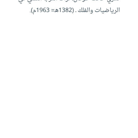
الرياضيات والفلك ـ (1382هـ= 1963م).