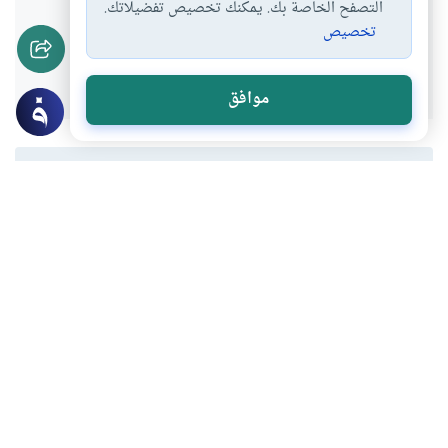
التصفح الخاصة بك. يمكنك تخصيص تفضيلاتك.
تخصيص
نعم
لا
موافق
المحتوى والموارد المذكورة لا تعكس بالضرورة وجهة نظر
موقع "إسلام أون لاين".
موضوعات ذات صلة
أرشيف
مراجعات
مراجعة كتاب الموهبة وحدها لا تكفي أبدا لـ
جون سي ماكسويل
يعد كتاب الموهبة وحدها لا تكفي أبدا من
أشهر كتب التنمية البشرية وتطوير الذات، ألّفه