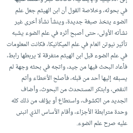
في بحوثه، وخلاصة القول أن ابن الهيثم جعل علم
الضوء يتخذ صبغة جديدة، وينشأ نشأة أخرى غير
نشأته الأولى، حتى أصبح أثره في علم الضوء يشبه
تأثير نيوتن العام في علم الميكانيكا، فكانت المعلومات
في علم الضوء قبل ابن الهيثم متفرقة لا يربطها رابط،
فأعاد البحث فيها من جيد، واتجه في بحثه وجهة لم
يسبقه إليها أحد من قبله، فأصلح الأخطاء وأتم
النقص، وابتكر المستحدث من البحوث، وأضاف
الجديد من الكشوف، واستطاع أو يؤلف من ذلك كله
وحدة مترابطة الأجزاء، وأقام الأساس الذي انبنى
عليه صرح علم الضوء.