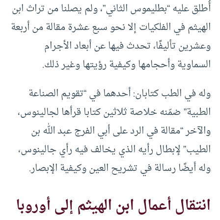
أُطلق عليه “بطليموس الثاني”، ولم يصلنا من تراث ابن
الهيثم في الفلكيات إلا نحو سبع عشرة مقالة من أربعة
وعشرين تأليفًا، تحدث فيها عن أبعاد الأجرام
السماوية وأحجامها وكيفية رؤيتها وغير ذلك.
وله في الطب كتابان: أحدهما في “تقويم الصناعة
الطبية” ضمّنه خلاصة ثلاثين كتابا قرأها لجالينوس،
والآخر “مقالة في الرد على أبي الفرج عبد الله بن
الطيب” لإبطال رأيه الذي يخالف فيه رأي جالينوس،
وله أيضًا رسالة في تشريح العين وكيفية الإبصار.
انتقال أعمال ابن الهيثم إلى أوروبا