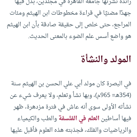
رائدة نشرتها جامعة القاهرة في مجلدين، بذل فيها
جهدًا مضنيًا في قراءة مخطوطات ابن الهيثم ومئات
المراجع، حتى خلص إلى حقيقة صادقة بأن ابن الهيثم
هو واضع أسس علم الضوء بالمعنى الحديث.
المولد والنشأة
في البصرة كان مولد أبي علي الحسن بن الهيثم سنة
(354هـ= 965م)، وبها نشأ وتعلم، ولا يعرف شيء عن
نشأته الأولى سوى أنه عاش في فترة مزدهرة، ظهر
فيها أساطين
العلم في الفلسفة
والطب والكيمياء
والرياضيات والفلك، فجذبته هذه العلوم فأقبل عليها