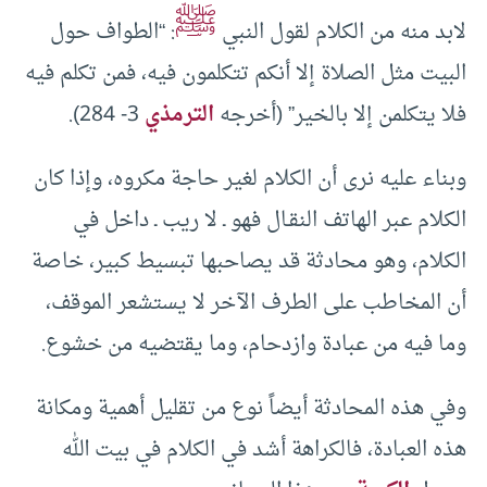
ﷺ
لابد منه من الكلام لقول النبي
: “الطواف حول
البيت مثل الصلاة إلا أنكم تتكلمون فيه، فمن تكلم فيه
فلا يتكلمن إلا بالخير” (أخرجه
الترمذي
3- 284).
وبناء عليه نرى أن الكلام لغير حاجة مكروه، وإذا كان
الكلام عبر الهاتف النقـال فهو ـ لا ريب ـ داخل في
الكلام، وهو محادثة قد يصاحبها تبسيط كبير، خاصة
أن المخاطب على الطرف الآخر لا يستشعر الموقف،
وما فيه من عبادة وازدحام، وما يقتضيه من خشوع.
وفي هذه المحادثة أيضاً نوع من تقليل أهمية ومكانة
هذه العبادة، فالكراهة أشد في الكلام في بيت الله