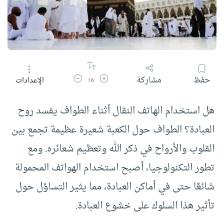
زيادة حجم الخط
تقليل حجم الخط
حفظ
مشاركة
الإعدادات
16
هل استخدام الهاتف النقال أثناء الطواف يفسد روح
العبادة؟ الطواف حول الكعبة شعيرة عظيمة تجمع بين
القلوب والأرواح في ذكر الله وتعظيم شعائره. ومع
تطور التكنولوجيا، أصبح استخدام الهواتف المحمولة
شائعًا حتى في أماكن العبادة، مما يثير التساؤل حول
تأثير هذا السلوك على خشوع العبادة.