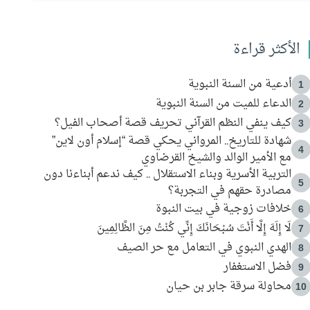
الأكثر قراءة
أدعية من السنة النبوية
1
الدعاء للميت من السنة النبوية
2
كيف ينفي النظم القرآني تحريف قصة أصحاب الفيل؟
3
شهادة للتاريخ.. المرواني يحكي قصة “إسلام أون لاين”
4
مع الأمير الوالد والشيخ القرضاوي
التربية الأسرية وبناء الاستقلال .. كيف ندعم أبناءنا دون
5
مصادرة حقهم في التجربة؟
خلافات زوجية في بيت النبوة
6
لَا إِلَهَ إِلَّا أَنْتَ سُبْحَانَكَ إِنِّي كُنْتُ مِنَ الظَّالِمِينَ
7
الهدي النبوي في التعامل مع حر الصيف
8
فضل الاستغفار
9
محاولة سرقة جابر بن حيان
10