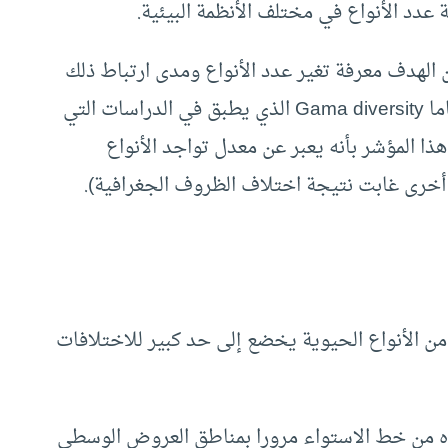
Bet فيعتمد عليه إذا كان الهدف معرفة تغير عدد الأنواع ومدى ارتباط ذلك
بتغير مماثل في الظروف البيئية، وأخيرا المؤشر جاما Gama diversity الذي يطبق في الدراسات التي
ا المؤشر بأنه يعبر عن معدل تواجد الأنواع
 أخرى غابت نتيجة اختلاف الظروف الجغرافية).
من الأنواع الحيوية يخضع إلى حد كبير للاختلافات
ده من خط الاستواء مرورا بمناطق العروض الوسطى