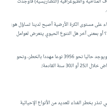
 المناخية والطبوغرافية (التضاريسية) فأوجدت
ياء على مستوى الكرة الأرضية أصبح لدينا تساؤل هو:
؟ أو بمعنى آخر هل التنوع الحيوي يتعرض لعوامل
منذ عام 1600 انقرض نحو 724 نوعا من الأحياء، ويوجد حاليا نحو 3956 نوعا مهددا بالخطر، ونحو
تنذر بخطر الفناء للعديد من الأنواع الإحيائية