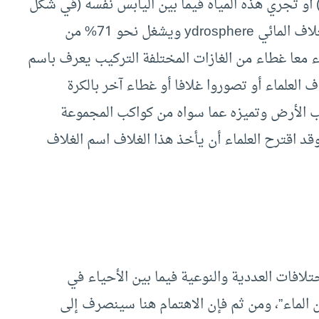
و تجري هذه المياه فيما بين اليابس نفسه (في شكل
أنهار). وتكون كل هذه الأشكال المائية ما يعرف بالغلاف المائي ydrosphere ويشغل نحو 71% من
ء معا غطاء من الغازات المختلفة التركيب يعرف باسم
جوى Atmosphere. وأخيرا أضاف العلماء أو تصوروا غلافا أو غطاء آخر بالكرة
 الأرض وتميزه عما سواه من كواكب المجموعة
وقد اقترح العلماء أن يأخذ هذا الغلاف اسم الغلاف
تلافات العددية والنوعية فيما بين الأحياء في
 الماء”، ومن ثم فإن الاهتمام هنا سينصرف إلى