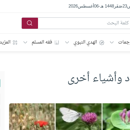
س
23
صَفَر
1448 هـ
-
06
أغسطس
2026
جمات
الهدي النبوي
فقه المسلم
المزيد
د وأشياء أخرى