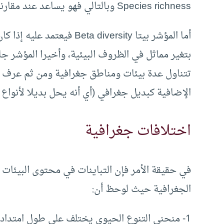
Species richness وبالتالي فهو يساعد عند مقارنة عدد الأنواع في مختلف الأنظمة البيئية.
أما المؤشر بيتا a diversity
تتناول عدة بيئات ومناطق جغرافية ومن ثم عرف هذ
الإضافية كبديل جغرافي (أي أنه يحل بديلا لأنواع
اختلافات جغرافية
في حقيقة الأمر فإن التباينات في محتوى البيئات 
الجغرافية حيث لوحظ أن:
1- منحنى التنوع الحيوي يختلف على طول امتدا