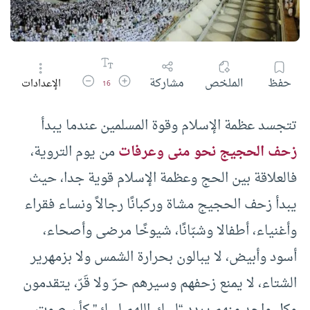
زيادة حجم الخط
تقليل حجم الخط
حفظ
الملخص
مشاركة
الإعدادات
16
تتجسد عظمة الإسلام وقوة المسلمين عندما يبدأ
زحف الحجيج نحو منى وعرفات
من يوم التروية،
فالعلاقة بين الحج وعظمة الإسلام قوية جدا، حيث
يبدأ زحف الحجيج مشاة وركبانًا رجالاً ونساء فقراء
وأغنياء، أطفالا وشبّانًا، شيوخًا مرضى وأصحاء،
أسود وأبيض، لا يبالون بحرارة الشمس ولا بزمهرير
الشتاء، لا يمنع زحفهم وسيرهم حرّ ولا قَرّ، يتقدمون