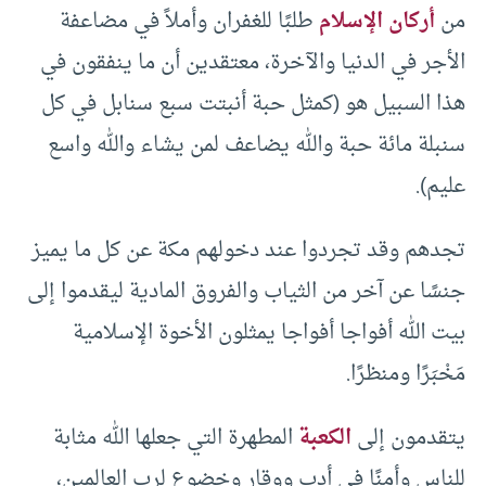
من
أركان الإسلام
طلبًا للغفران وأملاً في مضاعفة
الأجر في الدنيا والآخرة، معتقدين أن ما ينفقون في
هذا السبيل هو (كمثل حبة أنبتت سبع سنابل في كل
سنبلة مائة حبة والله يضاعف لمن يشاء والله واسع
عليم).
تجدهم وقد تجردوا عند دخولهم مكة عن كل ما يميز
جنسًا عن آخر من الثياب والفروق المادية ليقدموا إلى
بيت الله أفواجا أفواجا يمثلون الأخوة الإسلامية
مَخْبَرًا ومنظرًا.
يتقدمون إلى
الكعبة
المطهرة التي جعلها الله مثابة
للناس وأمنًا في أدب ووقار وخضوع لرب العالمين،