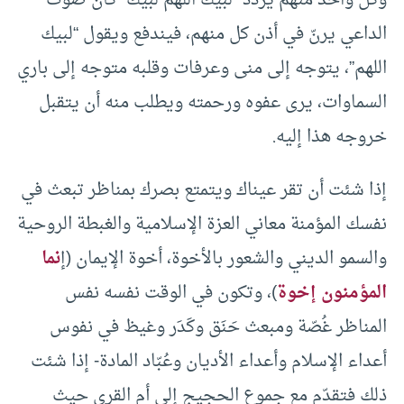
وكل واحد منهم يردد “لبيك اللهم لبيك” كأن صوت
الداعي يرنّ في أذن كل منهم، فيندفع ويقول “لبيك
اللهم”، يتوجه إلى منى وعرفات وقلبه متوجه إلى باري
السماوات، يرى عفوه ورحمته ويطلب منه أن يتقبل
خروجه هذا إليه.
إذا شئت أن تقر عيناك ويتمتع بصرك بمناظر تبعث في
نفسك المؤمنة معاني العزة الإسلامية والغبطة الروحية
والسمو الديني والشعور بالأخوة، أخوة الإيمان (إ
نما
المؤمنون إخوة
)، وتكون في الوقت نفسه نفس
المناظر غُصّة ومبعث حَنَق وكَدَر وغيظ في نفوس
أعداء الإسلام وأعداء الأديان وعُبّاد المادة- إذا شئت
ذلك فتقدّم مع جموع الحجيج إلى أم القرى حيث