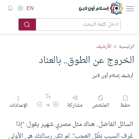
إسلام أون لاين
EN
الرئيسية
الأرشيف
الخروج عن الطوق.. بالعناد
أرشيف إسلام أون لاين
زيادة حجم الخط
تقليل حجم الخط
حفظ
الملخص
مشاركة
الإعدادات
16
السائل الفاضل.. هناك مثل مصري شهير يقول: “إذا
عُرِف السبب بَطُل العجب”. لم تكن رسالتك هي الأولى