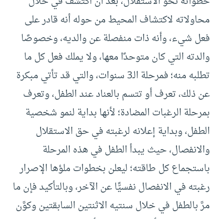
خطواته نحو الاستقلال، بعد أن اكتشف في خلال
محاولاته لاكتشاف المحيط من حوله أنه قادر على
فعل شيء، وأنه ذات منفصلة عن والديه، وخصوصًا
والدته التي كان متوحدًا معها، ولا يملك فعل كل ما
تطلبه منه؛ فمرحلة الـ3 سنوات، والتي قد تأتي مبكرة
عن ذلك، تعرف أو تتسم بالعناد عند الطفل، وتعرف
بمرحلة الرغبات المضادة؛ لأنها بداية لنمو شخصية
الطفل، وبداية إعلانه لرغبته في حق الاستقلال
والانفصال، حيث يبدأ الطفل في هذه المرحلة
باستجماع كل طاقته؛ ليعلن بخطوات ملؤها الإصرار
رغبته في الانفصال نفسيًّا عن الآخر، وبالتأكيد فإن ما
مرَّ بالطفل في خلال سنتيه الاثنتين السابقتين وكوَّن