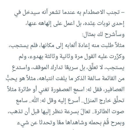
– تجنب الاصطدام به عندما تشعر أنه سيدخل في
إحدى نوبات عِنْده، بل اعمل على إلهاهه عنها،
وسأشرح لك بمثال:
مثلاً طلبت منه إعادة ألعابه إلى مكانها، فلم يستجب،
وكرَّرت عليه القول مرة وثانية وثالثة بهدوء، ولم
يستجب، لا تعلِّق، بل سريعًا تدارك الموقف، واستدعِ
من القائمة سالفة الذكر ما يلفت انتباهه، مثلاً هو يحبُّ
العصافير، فقل له: اسمع العصفورة تغني أو طائرة مثلاً
تحلِّق خارج المنزل.. أسرع إليه وقل له: الله.. سامع
صوت الطائرة.. تعالَ بسرعة ننظر إليها قبل أن تذهب،
وبمرح قُمْ بحمله وشاهداها معًا وتحدثا عن شيء