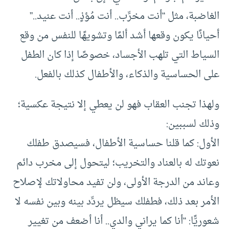
الغاضبة، مثل “أنت مخرِّب.. أنت مُؤذٍ.. أنت عنيد..”
أحيانًا يكون وقعها أشد ألمًا وتشويهًا للنفس من وقع
السياط التي تلهب الأجساد، خصوصًا إذا كان الطفل
على الحساسية والذكاء، والأطفال كذلك بالفعل.
ولهذا تجنب العقاب فهو لن يعطي إلا نتيجة عكسية؛
وذلك لسببين:
الأول: كما قلنا حساسية الأطفال، فسيصدق طفلك
نعوتك له بالعناد والتخريب؛ ليتحول إلى مخرب دائم
وعاند من الدرجة الأولى، ولن تفيد محاولاتك لإصلاح
الأمر بعد ذلك، فطفلك سيظل يردِّد بينه وبين نفسه لا
شعوريًّا: “أنا كما يراني والدي.. أنا أضعف من تغيير