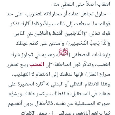
العقاب أصلاً حتى اللفظي منه.
– حاول تجاهل عناده أو محاولاته للتخريب -على حد
قولك- ما استطعت إلى ذلك سبيلاً، وكلما أثارك تذكر
قوله تعالى: “وَالْكَاظِمِينَ الْغَيْظَ وَالْعَافِينَ عَنِ النَّاسِ
وَاللهُ يُحِبُّ الْمُحْسِنِين”، واستعن على كظم غيظك
ﷺ
بإرشادات المصطفى (
)، وهديه في تجاوز شرك
الغضب، وتذكَّر قول المناطقة: “إن
الغضب
ريح تطفئ
سراج العقل”، فإنها تدفعك إلى الانتقام لا التهذيب،
وهذا الانتقام اللفظي أو البدني له آثاره الخطيرة على
طفلك في المستقبل، فانفعالك سيكسر طفلك ويشوِّه
صورته المستقبلية عن نفسه، فالأطفال يرون أنفسهم
كما يراهم آباؤهم، وصدقني.. إن بعض الكلمات