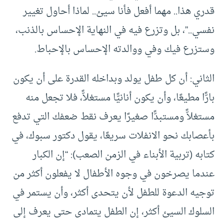
قدري هذا.. مهما أفعل فأنا سيئ.. لماذا أحاول تغيير
نفسي..”، بل وتزرع فيه في النهاية الإحساس بالذنب،
وستزرع فيك وفي ووالدته الإحساس بالإحباط.
الثاني: أن كل طفل يولد وبداخله القدرة على أن يكون
بارًّا مطيعًا، وأن يكون أنانيًّا مستغلاًّ، فلا تجعل منه
مستغلاًّ ومستبدًّا صغيرًا يعرف نقط ضعفك التي تدفع
بأعصابك نحو الانفلات سريعًا، يقول دكتور سبوك، في
كتابه (تربية الأبناء في الزمن الصعب): “إن الكبار
عندما يصرخون في وجوه الأطفال لا يفعلون أكثر من
توجيه الدعوة للطفل لأن يتحدى أكثر، وأن يستمر في
السلوك السيئ أكثر، إن الطفل يتمادى حتى يعرف إلى