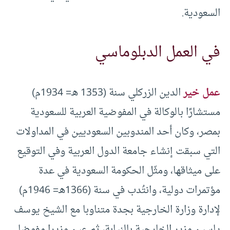
السعودية.
في العمل الدبلوماسي
عمل خير
الدين الزركلي سنة (1353 هـ= 1934م)
مستشارًا بالوكالة في المفوضية العربية للسعودية
بمصر، وكان أحد المندوبين السعوديين في المداولات
التي سبقت إنشاء جامعة الدول العربية وفي التوقيع
على ميثاقها، ومثّل الحكومة السعودية في عدة
مؤتمرات دولية، وانتُدب في سنة (1366هـ= 1946م)
لإدارة وزارة الخارجية بجدة متناوبا مع الشيخ يوسف
ياسين وزير الخارجية بالنيابة، ثم عين وزيرا مفوضا