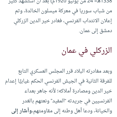
1338هـ= 24 من يونيو 1920م) بعد أن استشهد كثير
من شباب سوريا في معركة ميسلون الخالدة، وتم
إعلان الانتداب الفرنسي، فغادر خير الدين الزركلي
دمشق إلى عمان.
الزركلي في عمان
وبعد مغادرته البلاد قرر المجلس العسكري التابع
للفرقة الثانية في الجيش الفرنسي الحكم غيابيًا إعدام
خير الدين ومصادرة أملاكه؛ لأنه جاهر بعداء
الفرنسيين في جريدته “المفيد” ونعتهم بالغدر
والخيانة، ودعا أهل وطنه إلى مقاومتهم،
وأشار إلى