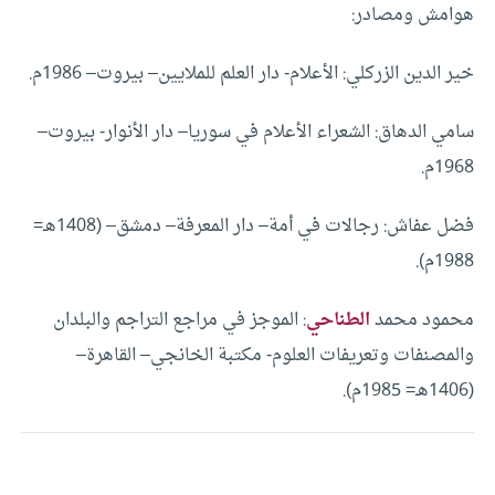
هوامش ومصادر:
خير الدين الزركلي: الأعلام- دار العلم للملايين– بيروت– 1986م.
سامي الدهاق: الشعراء الأعلام في سوريا– دار الأنوار- بيروت–
1968م.
فضل عفاش: رجالات في أمة– دار المعرفة– دمشق– (1408هـ=
1988م).
محمود محمد
الطناحي
: الموجز في مراجع التراجم والبلدان
والمصنفات وتعريفات العلوم- مكتبة الخانجي– القاهرة–
(1406هـ= 1985م).