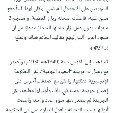
السوريين على الاحتلال الفرنسي، وكان لهذا النبأ وقع
سيئ عليه، فاعتلّت صحته وباع المطبعة، واستجم 3
سنوات بدون عمل، زار خلالها الحجاز مدعوًا من آل
سعود الذين آلت إليهم مقاليد الحكم هناك، وتمتّع
برعايتهم.
ثم ذهب إلى القدس سنة (1349هـ= 1930م) وأصدر
مع زميل له جريدة “الحياة اليومية”، لكن الحكومة
الإنجليزية عطلتها، واتفق مع أصدقاء آخرين على
إصدار جريدة يومية في يافا، وأعد لها مطبعة، لكن
الجريدة لم يصدر منها سوى عدد واحد، وأغلقت
أبوابها بسبب التحاقه بالعمل الدبلوماسي في الحكومة