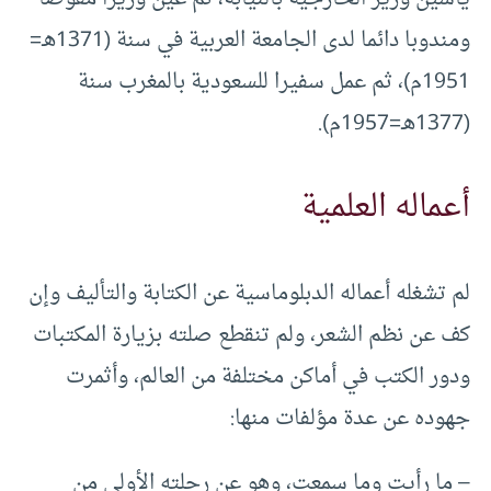
ومندوبا دائما لدى الجامعة العربية في سنة (1371هـ=
1951م)، ثم عمل سفيرا للسعودية بالمغرب سنة
(1377هـ=1957م).
أعماله العلمية
لم تشغله أعماله الدبلوماسية عن الكتابة والتأليف وإن
كف عن نظم الشعر، ولم تنقطع صلته بزيارة المكتبات
ودور الكتب في أماكن مختلفة من العالم، وأثمرت
جهوده عن عدة مؤلفات منها:
– ما رأيت وما سمعت، وهو عن رحلته الأولى من