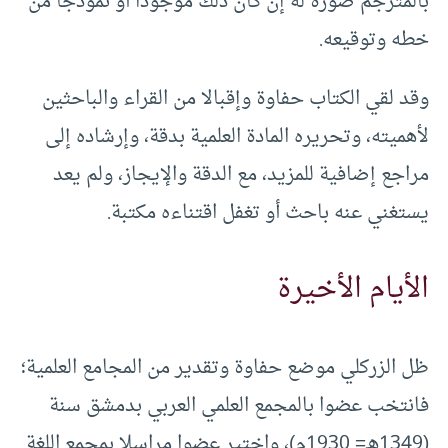
بالمترجم صورة له إن كان ذلك موجودًا أو نموذجا من
خطه وتوقيعه.
وقد لقي الكتاب حفاوة وإقبالا من القراء والباحثين
لأهميته، وتحريره المادة العلمية بدقة، وإرشاده إلى
مراجع إضافية للمزيد، مع الدقة والإيجاز، ولم يعد
يستغني عنه باحث أو تغفل اقتناءه مكتبة.
الأيام الأخيرة
ظل الزركلي موضع حفاوة وتقدير من المجامع العلمية؛
فانتخب عضوا بالمجمع العلمي العربي بدمشق سنة
(1349هـ= 1930م)، واختير عضوا مراسلا بمجمع اللغة