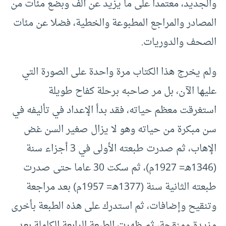
والجديد، معتمدا على ما يزيد عن ألف وبضع مئات من
المصادر والمراجع المطبوعة والخطية، فضلا عن مئات
الصحف والدوريات.
ولم يخرج هذا الكتاب مرة واحدة على الصورة التي
عليها الآن، بل مر صاحبه برحلة كفاح طويلة
استغرقت معظم حياته، فقد بدأ الإعداد في تأليفه في
سن مبكرة من حياته وهو لا يزال صغير السن غض
الإهاب، ثم صدرت طبعته الأولى في 3 أجزاء سنة
(1346هـ= 1927م)، ثم سكت 30 عاما حتى صدرت
طبعته الثانية سنة (1377هـ= 1957م) بعد مراجعة
وتنقيح وإضافات، ثم استدرك على هذه الطبعة بأخرى
مزيدة ومنقحة، ثم ظهرت الطبعة الرابعة الكاملة بعد