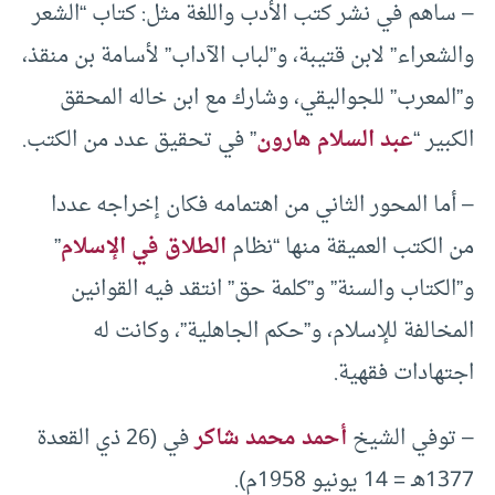
– ساهم في نشر كتب الأدب واللغة مثل: كتاب “الشعر
والشعراء” لابن قتيبة، و”لباب الآداب” لأسامة بن منقذ،
و”المعرب” للجواليقي، وشارك مع ابن خاله المحقق
الكبير “
عبد السلام هارون
” في تحقيق عدد من الكتب.
– أما المحور الثاني من اهتمامه فكان إخراجه عددا
من الكتب العميقة منها “نظام
الطلاق في الإسلام
”
و”الكتاب والسنة” و”كلمة حق” انتقد فيه القوانين
المخالفة للإسلام، و”حكم الجاهلية”، وكانت له
اجتهادات فقهية.
– توفي الشيخ
أحمد محمد شاكر
في (26 ذي القعدة
1377هـ = 14 يونيو 1958م).