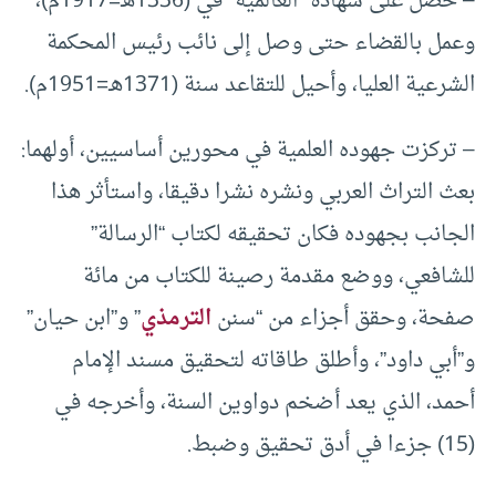
– حصل على شهادة “العالمية” في (1336هـ=1917م)،
وعمل بالقضاء حتى وصل إلى نائب رئيس المحكمة
الشرعية العليا، وأحيل للتقاعد سنة (1371هـ=1951م).
– تركزت جهوده العلمية في محورين أساسيين، أولهما:
بعث التراث العربي ونشره نشرا دقيقا، واستأثر هذا
الجانب بجهوده فكان تحقيقه لكتاب “الرسالة”
للشافعي، ووضع مقدمة رصينة للكتاب من مائة
صفحة، وحقق أجزاء من “سنن
الترمذي
” و”ابن حيان”
و”أبي داود”، وأطلق طاقاته لتحقيق مسند الإمام
أحمد، الذي يعد أضخم دواوين السنة، وأخرجه في
(15) جزءا في أدق تحقيق وضبط.