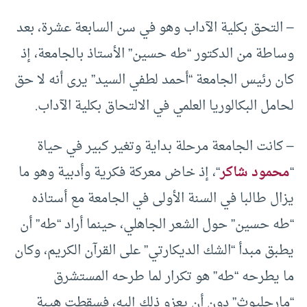
– التحق بكلية الآداب وهو في سن السابعة عشرة، بعد
وساطة من الدكتور “طه حسين” الأستاذ بالجامعة، إذ
كان رئيس الجامعة “أحمد لطفي السيد” يرى أنه لا حق
لحامل البكالوريا العلمي في الالتحاق بكلية الآداب.
– كانت الجامعة مرحلة بداية وتغير كبير في حياة
“
محمود شاكر
“، إذ خاض معركة فكرية وأدبية وهو ما
يزال طالبا في السنة الأولى في الجامعة مع أستاذه
“طه حسين” حول الشعر الجاهلي، حينما أراد “طه” أن
يطبق مبدأ “الشك الديكارتي” على القرآن الكريم، وكان
ما يطرحه “طه” هو تكرار لما طرحه المستشرق
“مارجليوث” دون أن يعزو ذلك إليه، فسقطت هيبة