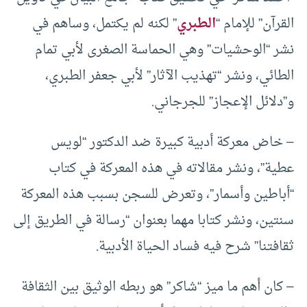
القرآن” للإمام “
الطبري
” لكنه لم يكتمل، وساهم في
نشر “الوحشيات” وهي الحماسة الصغرى لأبي تمام
الطائي، ونشر “تهذيب الآثار” لأبي جعفر الطبري،
و”دلائل الإعجاز” للجرجاني.
– خاض معركة أدبية كبيرة ضد الدكتور “لويس
عطية”، ونشر مقالاته في هذه المعركة في كتاب
“أباطين وأسمار”، وتعرض للسجن بسبب هذه المعركة
سنتين، ونشر كتابا مهما بعنوان “رسالة في الطريق إلى
ثقافتنا” شرح فيه فساد الحياة الأدبية.
– كان أهم ما ميز “شاكر” هو ربطه الوثيق بين الثقافة