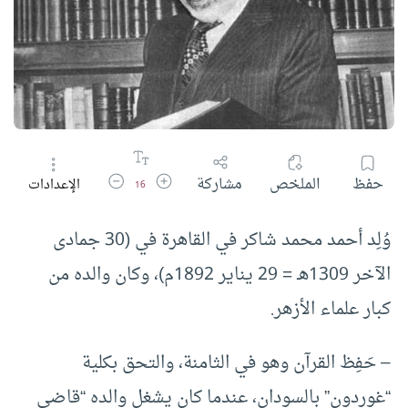
زيادة حجم الخط
تقليل حجم الخط
حفظ
الملخص
مشاركة
الإعدادات
16
وُلِد أحمد محمد شاكر في القاهرة في (30 جمادى
الآخر 1309هـ = 29 يناير 1892م)، وكان والده من
كبار علماء الأزهر.
– حَفِظ القرآن وهو في الثامنة، والتحق بكلية
“غوردون” بالسودان، عندما كان يشغل والده “قاضي