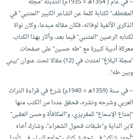
– في عام ( 1354هـ = 1935م) انتدبته “مجلة
المقتطف” لكتابة كلمة عن الشاعر الكبير “المتنبي” في
الذكرى الألفية لوفاته، فكان مقاله مبدعا، وكان نواة
لكتابه الرصين “المتنبي” فيما بعد، وأثار بهذا الكتاب
معركة أدبية كبيرة مع “طه حسين” على صفحات
“مجلة البلاغ” امتدت في (12) مقالا تحت عنوان “بيني
وبين طه”.
– في سنة (1359هـ = 1940م) شرع في قراءة التراث
العربي وشرحه ونشره، فحقق عددا من الكتب منها
“إمتاع الإسماع” للمقريزي، و”المكافأة وحسن العقبى”
لابن الداية و”طبقات فحول الشعراء”، وشارك أخاه
“أحمد شاكر” في تحقيق كتاب “جامع البيان في تأويل