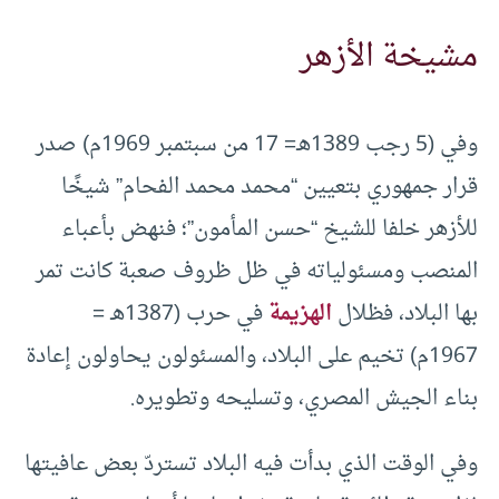
مشيخة الأزهر
وفي (5 رجب 1389هـ= 17 من سبتمبر 1969م) صدر
قرار جمهوري بتعيين “محمد محمد الفحام” شيخًا
للأزهر خلفا للشيخ “حسن المأمون”؛ فنهض بأعباء
المنصب ومسئولياته في ظل ظروف صعبة كانت تمر
بها البلاد، فظلال
الهزيمة
في حرب (1387هـ =
1967م) تخيم على البلاد، والمسئولون يحاولون إعادة
بناء الجيش المصري، وتسليحه وتطويره.
وفي الوقت الذي بدأت فيه البلاد تستردّ بعض عافيتها