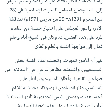
وأحدثت هذه الكتب فتنة عارمة، واضطر شيخ الأزهر
إلى عقد اجتماع لمجلس البحوث الإسلامية في (28
من المحرم 1391هـ= 25 من مارس 1971م) لمناقشة
الأمر، واتفق المجلس على اختيار خمسة من العلماء
للرد على هذه المفتريات، وكان في الشيخ أناة وحلم
فمال إلى مواجهة الفتنة بالعلم والفكر.
غير أن الأمور تطورت، وتعصب لهذه الفتنة بعض
المسيحيين، واشتعلت مظاهرات في حي “الخانكة” من
ضواحي القاهرة، وأطلق المسيحيون النار على
المسلمين، وثار المسلمون للرد، وكاد يحدث ما لا لم
تُحمد عقباه، وتدخل رئيس الجمهورية “أنور السادات”
لرأب الصدع والقضاء على هذه الفتنة العمياء في