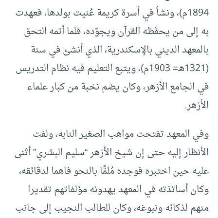
1894م)، ونشأ في أسرة كريمة عُنيت بولدها، فعهدت
به إلى من يحفّظه القرآن ويجوّده، فلما أتمه التحق
بالمعهد الديني بالإسكندرية، الذي أنشئ في سنة
(1321هـ= 1903م)، ويتبع التعليم فيه نظام التدريس
في الجامع الأزهر، وكان يضم نخبة من كبار علماء
الأزهر.
وفي المعهد تفتحت مواهب الصغير النابه، ولفت
الأنظار إليه حتى إن شيخ الأزهر “سليم البشري” أثنى
عليه حين اختبره فوجده مُلمًّا بالنحو فاهما لدقائقه،
وكان أساتذته في المعهد يهدونه مؤلفاتهم تقديرا
منهم لذكائه ونبوغه، وكان للطالب النجيب إلى جانب