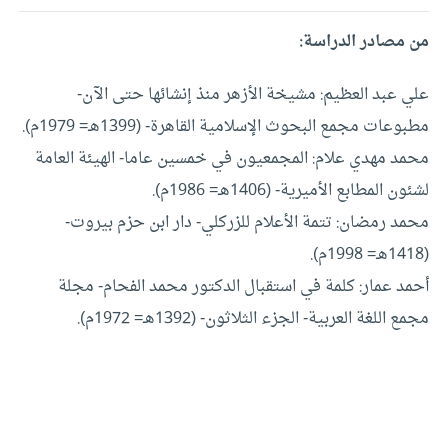
من مصادر الدراسة:
علي عبد العظيم: مشيخة الأزهر منذ إنشائها حتى الآن-
مطبوعات مجمع البحوث الإسلامية القاهرة- (1399هـ= 1979م).
محمد مهدي علام: المجمعيون في خمسين عاما- الهيئة العامة
لشئون المطابع الأميرية- (1406هـ= 1986م).
محمد رمضان: تتمة الأعلام للزركلي- دار ابن حزم بيروت-
(1418هـ= 1998م).
أحمد عمار: كلمة في استقبال الدكتور محمد الفحام- مجلة
مجمع اللغة العربية- الجزء الثلاثون- (1392هـ= 1972م).