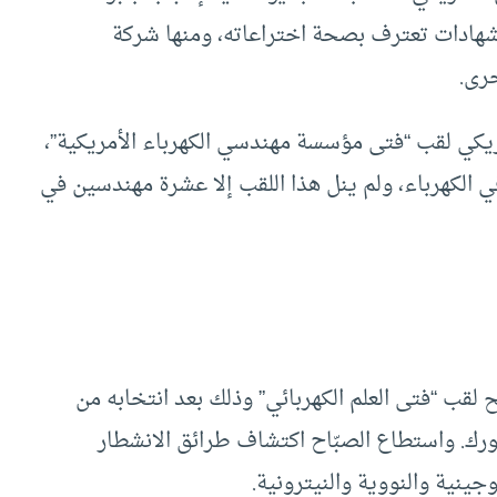
 شهادات تعترف بصحة اختراعاته، ومنها شركة
رى.
ء الأمريكي لقب “فتى مؤسسة مهندسي الكهرباء الأمريكية”،
ي الكهرباء، ولم ينل هذا اللقب إلا عشرة مهندسين في
شركة، ومنح لقب “فتى العلم الكهربائي” وذلك بعد انتخابه من
ورك. واستطاع الصبّاح اكتشاف طرائق الانشطار
ينية والنووية والنيترونية.