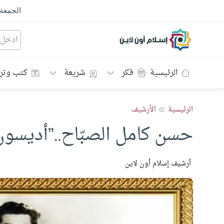
الجمعة
إسلام أون لاين
الرئيسية
فكر
شريعة
كتب وتر
الرئيسية
الأرشيف
حسن كامل الصبّاح..”أديسون
أرشيف إسلام أون لاين