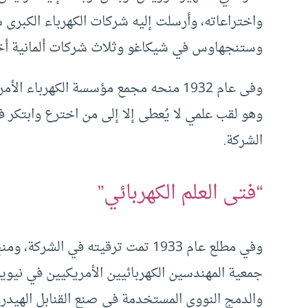
واختراعاته، وأرسلت إليه شركات الكهرباء الكبرى
وستنجهاوس في شيكاغو وثلاث شركات ألمانية أخ
وفى عام 1932 منحه مجمع مؤسسة الكهربا
وهو لقب علمي لا يُعطى إلا إلى من اخترع وابتكر ف
الشركة.
“فتى العلم الكهربائي”
وفي مطلع عام 1933 تمت ترقيته في ال
جمعية المهندسين الكهربائيين الأمريكيين في نيوي
والدمج النووي المستخدمة في صنع القنابل الهيدروج