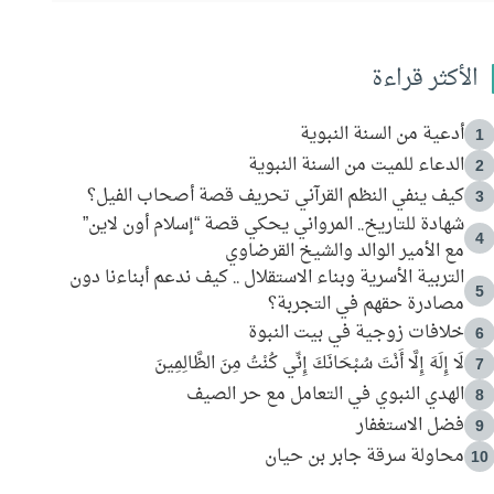
الأكثر قراءة
أدعية من السنة النبوية
1
الدعاء للميت من السنة النبوية
2
كيف ينفي النظم القرآني تحريف قصة أصحاب الفيل؟
3
شهادة للتاريخ.. المرواني يحكي قصة “إسلام أون لاين”
4
مع الأمير الوالد والشيخ القرضاوي
التربية الأسرية وبناء الاستقلال .. كيف ندعم أبناءنا دون
5
مصادرة حقهم في التجربة؟
خلافات زوجية في بيت النبوة
6
لَا إِلَهَ إِلَّا أَنْتَ سُبْحَانَكَ إِنِّي كُنْتُ مِنَ الظَّالِمِينَ
7
الهدي النبوي في التعامل مع حر الصيف
8
فضل الاستغفار
9
محاولة سرقة جابر بن حيان
10