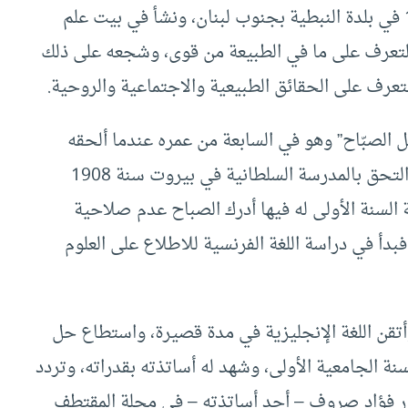
ولد حسن كامل الصبّاح في 16 أغسطس عام 1894 في بلدة النبطية بجنوب لبنان، ونشأ في بيت علم
التعرف على ما في الطبيعة من قوى، وشجعه على ذلك
تعرف على الحقائق الطبيعية والاجتماعية والروحية.
الصبّاح” وهو في السابعة من عمره عندما ألحقه
والده بالمدرسة الابتدائية فنال إعجاب معلميه، ثم التحق بالمدرسة السلطانية في بيروت سنة 1908
السنة الأولى له فيها أدرك الصباح عدم صلاحية
فبدأ في دراسة اللغة الفرنسية للاطلاع على العلوم
وأتقن اللغة الإنجليزية في مدة قصيرة، واستطاع حل
ة الجامعية الأولى، وشهد له أساتذته بقدراته، وتردد
ور فؤاد صروف – أحد أساتذته – في مجلة المقتطف