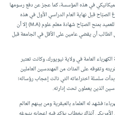
الميكانيكي في هذه المؤسسة، كما عجز عن دفع رسومها
غ الصبّاح قبل نهاية العام الدراسي الأول في هذه
الجامعة، فقدم أستاذ الفلسفة الطبيعية بها اقتراحًا للعميد بمنح الصبّاح شهادة معلم علوم (M.A) إلا أن
 الطالب أن يقضي عامين على الأقل في الجامعة قبل
الكهرباء العامة في ولاية نيويورك، وكانت تعتبر
يته وتفوقه على المئات من المهندسين العاملين
بدأت سلسلة اختراعاته التي نالت إعجاب رؤسائه؛
دسين الذين يعملون تحت إدارته.
ء؛ فشهد له العلماء بالعبقرية ومن بينهم العالم
 الأمريكي آنذاك بخطاب يؤكد فيه إعجابه بنبوغه