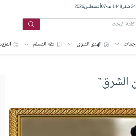
24
صَفَر
1448 هـ
-
07
أغسطس
2026
جمات
الهدي النبوي
فقه المسلم
المزيد
 الشرق”