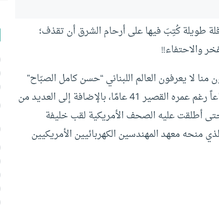
لة طويلة كُتِبَ فيها على أرحام الشرق أن تقذف؛
خر والاحتفاء!!
 منا لا يعرفون العالم اللبناني “حسن كامل الصبّاح”
(1894-1935) الذي قدم للبشرية حوالي 176 اختراعاً رغم عمره القصير 41 عامًا، بالإضافة إلى العديد من
حتى أطلقت عليه الصحف الأمريكية لقب خليفة
لذي منحه معهد المهندسين الكهربائيين الأمريكيين