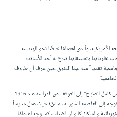
الأمريكية، وأبدى اهتمامًا خاصًّا نحو الهندسة
اب نظرياتها وتطبيقاتها تبرع له أحد الأساتذة
جامعية تقديراً منه لهذا التفوق حين عرف أن ظروف
لجامعية.
وعندما بلغ سن تأدية الخدمة العسكرية اضطر “حسن كامل الصبّاح” إلى التوقف عن الدراسة عام 1916
لتحق بسرية التلغراف اللاسلكي وفى عام 1918 توجه إلى العاصمة السورية دمشق؛ حيث عمل مدرساً
ربائية والميكانيكا والرياضيات، كما وجه اهتمامًا