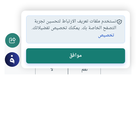
حدث في رمضان
#
نستخدم ملفات تعريف الارتباط لتحسين تجربة
التصفح الخاصة بك. يمكنك تخصيص تفضيلاتك.
تخصيص
هل انتفعت بهذا المحتوى؟
موافق
نعم
لا
المحتوى والموارد المذكورة لا تعكس بالضرورة وجهة نظر
موقع "إسلام أون لاين".