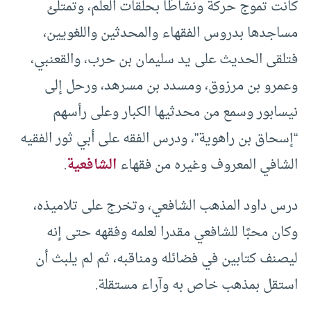
كانت تموج حركة ونشاطًا بحلقات العلم، وتمتلئ
مساجدها بدروس الفقهاء والمحدثين واللغويين،
فتلقى الحديث على يد سليمان بن حرب، والقعنبي،
وعمرو بن مرزوق، ومسدد بن مسرهد، ورحل إلى
نيسابور وسمع من محدثيها الكبار وعلى رأسهم
“إسحاق بن راهوية”، ودرس الفقه على أبي ثور الفقيه
الشافي المعروف وغيره من فقهاء
الشافعية
.
درس داود المذهب الشافعي، وتخرج على تلاميذه،
وكان محبًا للشافعي مقدرا لعلمه وفقهه حتى إنه
ليصنف كتابين في فضائله ومناقبه، ثم لم يلبث أن
استقل بمذهب خاص به وآراء مستقلة.