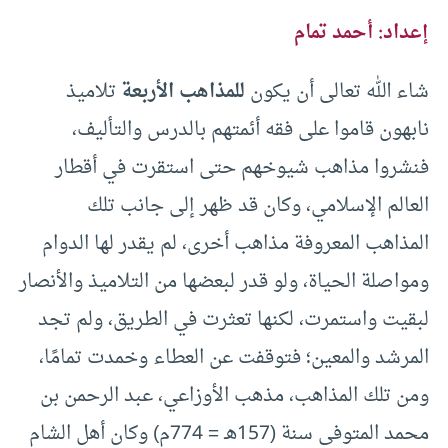
إعداد: أحمد تمام
شاء الله تعالى أن يكون
للمذاهب الأربعة
تلاميذ
نابهون قاموا على فقه أئمتهم بالدرس والتأليف،
فنشروا مذاهب شيوخهم حتى استقرت في أقطار
العالم الإسلامي، وكان قد ظهر إلى جانب تلك
المذاهب المعروفة مذاهب أخرى، لم يقدر لها الدوام
ومواصلة الحياة، ولو قدر لبعضها من التلاميذ والأنصار
لبقيت واستمرت، لكنها تعثرت في الطريق، ولم تجد
المرشد والمعين؛ فتوقفت عن العطاء وخمدت تمامًا،
ومن تلك المذاهب، مذهب الأوزاعي، عبد الرحمن بن
محمد المتوفى سنة (157هـ = 774م) وكان أهل الشام