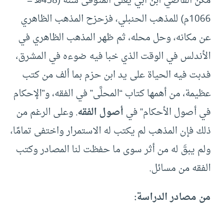
مكن القاضي ابن أبي يعلى المتوفى سنة (458هـ =
1066م) للمذهب الحنبلي، فزحزح المذهب الظاهري
عن مكانه، وحل محله، ثم ظهر المذهب الظاهري في
الأندلس في الوقت الذي خبا فيه ضوءه في المشرق،
فدبت فيه الحياة على يد ابن حزم بما ألف من كتب
عظيمة، من أهمها كتاب “المحلَّى” في الفقه، و”الإحكام
في أصول الأحكام” في
أصول الفقه
. وعلى الرغم من
ذلك فإن المذهب لم يكتب له الاستمرار واختفى تمامًا،
ولم يبقَ له من أثر سوى ما حفظت لنا المصادر وكتب
الفقه من مسائل.
من مصادر الدراسة: