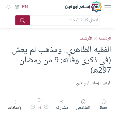
إسلام أون لاين
EN
الرئيسية
الأرشيف
الفقيه الظاهري.. ومذهب لم يعش
(في ذكرى وفاته: 9 من رمضان
297هـ)
أرشيف إسلام أون لاين
زيادة حجم الخط
تقليل حجم الخط
حفظ
الملخص
مشاركة
الإعدادات
16