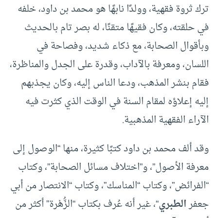
ترك ثروة فقهية، وولدًا نابهًا هو محمد بن داود، خلفه
في حلقته، وكان فقيهًا متقنًا، له بصر تام بالحديث
وبأقوال الصحابة، مع ذكاء شديد، وفصاحة في
اللسان، ومعرفة بالآداب، وقدرة على الجدل والمناظرة،
فقام بنشر المذهب، ودعا الناس إليه، وكان يجذبهم
إليه إعلاؤه لمقام السنة في الوقت الذي كثرت فيه
الآراء الفقهية المذهبية.
وقد ألف محمد بن داود كتبًا كثيرة، منها “الوصول إلى
معرفة الأصول”، و”اختلاف مسائل الصحابة”، وكتاب
“الفرائض”، وكتاب “المناسك”، وكتاب “الانتصار من أبي
جعفر
الطبري
“، غير أنه عُرف بكتاب “الزُّهْرة” أكثر من