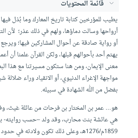
قائمة المحتويات
يطيب للمؤرخين كتابة تاريخ المعارك وما بُذل فيه
أرواحها وسالت دماؤها، ولهم في ذلك عذر؛ لأن الت
أو رواية صادقة عن أحوال المشاركين فيها؛ ويرجع 
يهتم أحد بأحوالهم قبلها، ولكن القرآن علمنا أن أ
معنى الإيمان، ومن هنا ستكون مسيرتنا مع هذا البط
مواجهة الإغراء الدنيوي، أو الانقياد وراء ضلالة 
بفضل من الله الشهادة في سبيله.
هو… عمر بن المختار بن فرحات من عائلة غيث، وفر
هي عائشة بنت محارب، وقد ولد –حسب روايته- بع