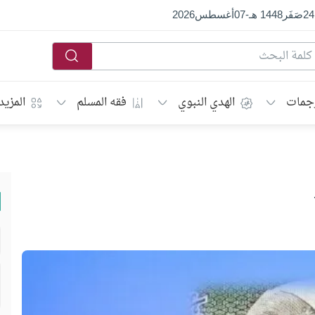
24
صَفَر
1448 هـ
-
07
أغسطس
2026
جمات
الهدي النبوي
فقه المسلم
المزيد