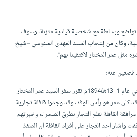
ن تواضع وبساطة مع شخصية قيادية متزنة، وسوف
ية، وكان من إعجاب السيد المهدي السنوسي –شيخ
ة مثل عمر المختار لاكتفينا بهم”.
 قصتين عنه:
الأولى (وهي رواية شاهد عيان): وتتلخص في أنه في عام 1311هـ/1894م تقرر سفر السيد عمر المختار
د كان عمر هو رأس الوفد، وقد وجدوا قافلة تجارية
مرافقة القافلة لعلم التجار بطرق الصحراء وخبرتهم
ت وأشار أحد التجار على أفراد القافلة أن المنفذ