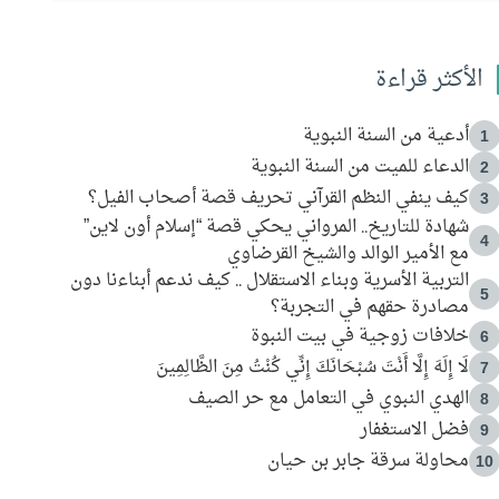
الأكثر قراءة
أدعية من السنة النبوية
1
الدعاء للميت من السنة النبوية
2
كيف ينفي النظم القرآني تحريف قصة أصحاب الفيل؟
3
شهادة للتاريخ.. المرواني يحكي قصة “إسلام أون لاين”
4
مع الأمير الوالد والشيخ القرضاوي
التربية الأسرية وبناء الاستقلال .. كيف ندعم أبناءنا دون
5
مصادرة حقهم في التجربة؟
خلافات زوجية في بيت النبوة
6
لَا إِلَهَ إِلَّا أَنْتَ سُبْحَانَكَ إِنِّي كُنْتُ مِنَ الظَّالِمِينَ
7
الهدي النبوي في التعامل مع حر الصيف
8
فضل الاستغفار
9
محاولة سرقة جابر بن حيان
10