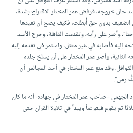
ارفه أسد مفترس، وقد استقر عرف القوافل على أن
أسد حال خروجه، فرفض عمر المختار الاقتراح بشدة،
لى الضعيف بدون حق أُبطلت، فكيف يصح أن نعيدها
حنا”، وأصر على رأيه، وتقدمت القافلة، وخرج الأسد
حه إليه فأصابه في غير مقتل، واستمر في تقدمه إليه
الثانية، وأصر عمر المختار على أن يسلخ جلده
لقوافل. وقد منع عمر المختار في أحد المجالس أن
له رمى”.
ود الجهمي –صاحب عمر المختار في جهاده- أنه ما كان
ثلاثا ثم يقوم فيتوضأ ويبدأ في تلاوة القرآن حتى