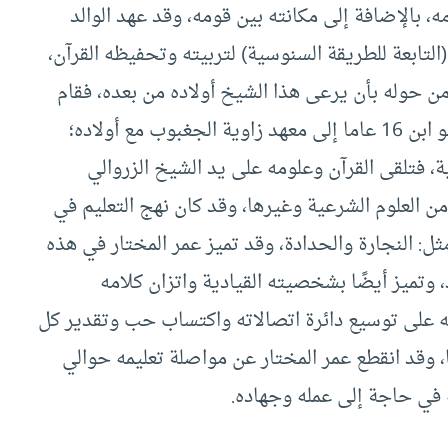
، بالإضافة إلى مكانته بين قومه، وقد عهد الوالد
لتابعة للطريقة السنوسية) لتربيته وتحفيظه القرآن،
رحلة الحج أوصى من حوله بأن يرعى هذا الشيخ أولاده من بعده، فقام
الشيخ بما عهد إليه خير قيام، فقام بإرسال عمر وهو ابن 16 عاما إلى معهد زاوية الجغبوب مع أولاده؛
ة، فتلقى القرآن وعلومه على يد الشيخ الزروالي
 العلوم الشرعية وغيرها، وقد كان نهج التعليم في
ثل: النجارة والحدادة، وقد تميز عمر المختار في هذه
وتميز أيضًا بشخصيته القيادية واتزان كلامه
 على توسيع دائرة اتصالاته واكتساب حب وتقدير كل
ا، وقد انقطع عمر المختار عن مواصلة تعليمه حوالي