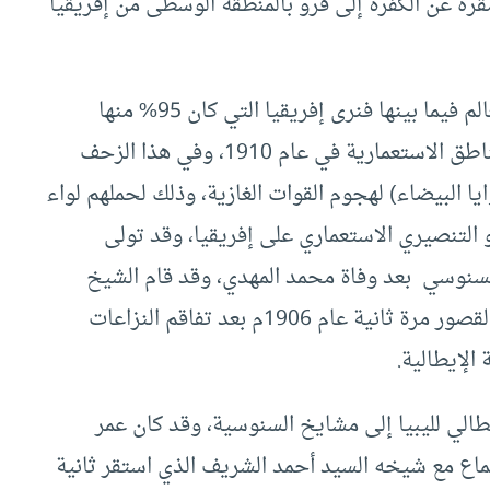
ه عن الكفرة إلى قرو بالمنطقة الوسطى من إفريقيا
في هذه الأوقات كانت القوى الاستعمارية تقسم العالم فيما بينها فنرى إفريقيا التي كان 95% منها
مستقلة عام 1885، يصبح 8% منها فقط خارج المناطق الاستعمارية في عام 1910، وفي هذا الزحف
ا البيضاء) لهجوم القوات الغازية، وذلك لحملهم لواء
 التنصيري الاستعماري على إفريقيا، وقد تولى
 أحمد الشريف السنوسي بعد وفاة محمد المهدي، وقد قام الشيخ
الجديد باستدعاء السيد عمر المختار لتولي زاوية القصور مرة ثانية عام 1906م بعد تفاقم النزاعات
الإيطالية.
بدأ الغزو الإيطالي لليبيا إلى مشايخ السنوسية، وقد كان عمر
ماع مع شيخه السيد أحمد الشريف الذي استقر ثانية