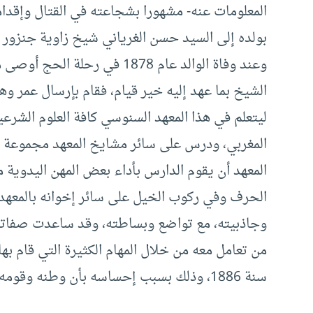
المعلومات عنه- مشهورا بشجاعته في القتال وإقدامه
بولده إلى السيد حسن الغرياني شيخ زاوية جنزور (ا
وعند وفاة الوالد عام 1878 في 
ليتعلم في هذا المعهد السنوسي كافة العلوم الشرعي
المغربي، ودرس على سائر مشايخ المعهد مجموعة من
المعهد أن يقوم الدارس بأداء بعض المهن اليدوية م
الحرف وفي ركوب الخيل على سائر إخوانه بالمعهد، 
وجاذبيته، مع تواضع وبساطته، وقد ساعدت صفاته
من تعامل معه من خلال المهام الكثيرة التي قام به
سنة 1886، وذلك بسبب إحساسه بأن وطنه وقومه في حاجة إلى عمله وجهاده.