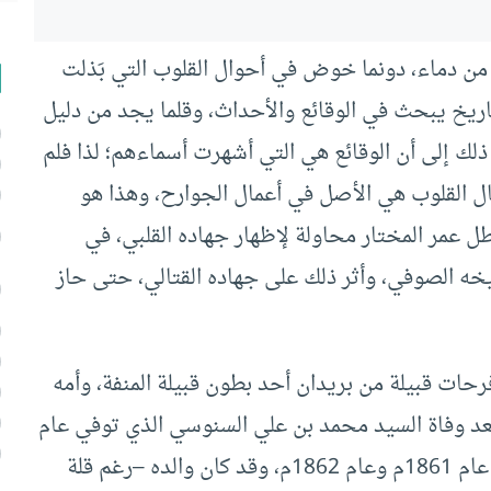
ا من دماء، دونما خوض في أحوال القلوب التي بَذلت
اريخ يبحث في الوقائع والأحداث، وقلما يجد من دليل
ذلك إلى أن الوقائع هي التي أشهرت أسماءهم؛ لذا فلم
عمال القلوب هي الأصل في أعمال الجوارح، وهذا هو
ل عمر المختار محاولة لإظهار جهاده القلبي، في
شيخه الصوفي، وأثر ذلك على جهاده القتالي، حتى حاز
حات قبيلة من بريدان أحد بطون قبيلة المنفة، وأمه
د وفاة السيد محمد بن علي السنوسي الذي توفي عام
1859م/1276هـ، وعلى ذلك تكون ولادته في حدود عام 1861م وعام 1862م، وقد كان والده –رغم قلة