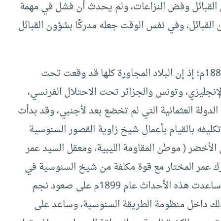
 القبائل وفض النزاعات، ولم يحدث أن فشل في مهمة
القبائل، وفي نفس الوقت جعله مدركًا بشؤون القبائل
وقد ذكرنا من قبل أنه انقطع عن الدراسة في عام 1886م؛ إذ إن البلاد المجاورة كلها قد وقعت تحت
لإنجليزي، وتونس والجزائر تحت الاحتلال الفرنسي،
الدولة العثمانية التي لم تخضع بعد لأجنبي، وقد بدأت
كليفه بالقيام بأعمال شيخ زاوية القصور السنوسية
الجبل الأخضر ( موطن المقاومة الليبية، ومعقل السيد عمر
رك عمر المختار مع قوة مكلفة من شيخ السنوسية في
مقاومة الاستعمار الفرنسي في وسط إفريقيا، وقد ساعدت هذه الأحداث عام 1899م على صعود نجم
لك داخل منظومة الطريقة السنوسية، وساعد على