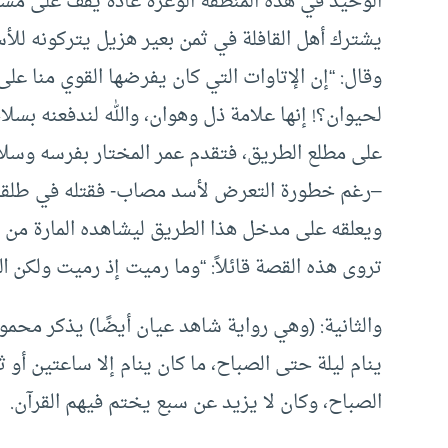
الوحيد في هذه المنطقة الوعرة عادة يقف على مش
يشترك أهل القافلة في ثمن بعير هزيل يتركونه لل
وقال: “إن الإتاوات التي كان يفرضها القوي منا ع
لحيوان؟! إنها علامة ذل وهوان، والله لندفعنه بسلا
على مطلع الطريق، فتقدم عمر المختار بفرسه وسلا
–رغم خطورة التعرض لأسد مصاب- فقتله في طلقته 
ويعلقه على مدخل هذا الطريق ليشاهده المارة من ا
تروى هذه القصة قائلاً: “وما رميت إذ رميت ولكن ال
والثانية: (وهي رواية شاهد عيان أيضًا) يذكر محم
ينام ليلة حتى الصباح، ما كان ينام إلا ساعتين أو 
الصباح، وكان لا يزيد عن سبع يختم فيهم القرآن.