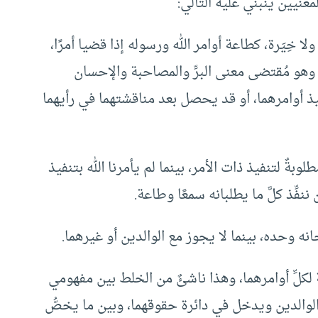
معنيين ينبني عليه التالي:
لا خِيَرة، كطاعة أوامر الله ورسوله إذا قضيا أمرًا،
، وهو مُقتضى معنى البرِّ والمصاحبة والإحسان
أوامرهما، أو قد يحصل بعد مناقشتهما في رأيهما
مطلوبةٌ لتنفيذ ذات الأمر، بينما لم يأمرنا الله بتنفيذ
ننفِّذ كلَّ ما يطلبانه سمعًا وطاعة.
جابة لكلِّ أوامرهما، وهذا ناشئٌ من الخلط بين مفهومي
 الوالدين ويدخل في دائرة حقوقهما، وبين ما يخصُّ