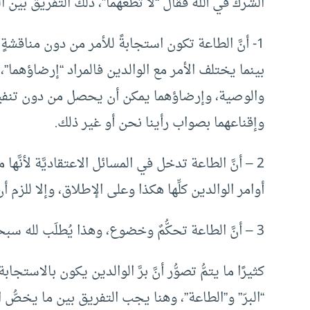
الشرك في الله فقال “لا تطعهما”، ذلك التفريق بين ال
1- أنَّ الطاعة تكون استجابةً للأمر من دون مناقشةٍ و
بينما يختلف الأمر مع الوالدين فالمراد “إرضاؤهما”
والوصية، وإرضاؤهما يمكن أن يحصل من دون تنفيذ 
وإقناعهما بصواب رأينا نحن أو غير ذلك.
2 – أنَّ الطاعة تدخل في المسائل الاعتقاديَّة لأنَّها 
أوامر الوالدين كلِّها هكذا وعلى الإطلاق، وإلا للزم أن 
3 – أنَّ الطاعة تحكُّمٌ وخضوع، وهذا يُطلَب لله سبحانه وحده، بينما لا يجوز مع الوالدين أو غيرهما.
كثيرًا ما يتمُّ تصوُّر أنَّ برَّ الوالدين يكون بالاست
“البرّ” و”الطاعة”، وهنا يجب التفريق بين ما يخصُّ