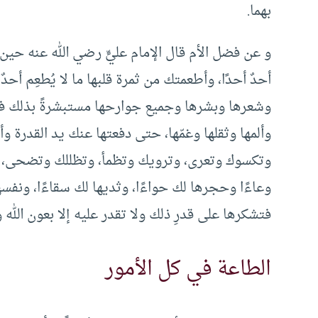
بهما.
و عن فضل الأم قال الإمام عليٍّ رضي الله عنه حين ق
أحدٌ أحدًا، وأطعمتك من ثمرة قلبها ما لا يُطعِم أحدٌ 
وشعرها وبشرها وجميع جوارحها مستبشرةً بذلك فرحة
وألمها وثقلها وغمّها، حتى دفعتها عنك يد القدرة
وتكسوك وتعرى، وترويك وتظمأ، وتظللك وتضحى، وتن
وعاءًا وحجرها لك حواءًا، وثديها لك سقاءًا، ونفسها
فتشكرها على قدرِ ذلك ولا تقدر عليه إلا بعون الله و
الطاعة في كل الأمور