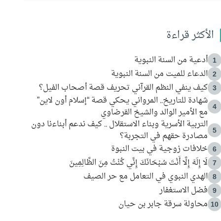
الأكثر قراءة
أدعية من السنة النبوية
1
الدعاء للميت من السنة النبوية
2
كيف ينفي النظم القرآني تحريف قصة أصحاب الفيل؟
3
شهادة للتاريخ.. المرواني يحكي قصة “إسلام أون لاين”
4
مع الأمير الوالد والشيخ القرضاوي
التربية الأسرية وبناء الاستقلال .. كيف ندعم أبناءنا دون
5
مصادرة حقهم في التجربة؟
خلافات زوجية في بيت النبوة
6
لَا إِلَهَ إِلَّا أَنْتَ سُبْحَانَكَ إِنِّي كُنْتُ مِنَ الظَّالِمِينَ
7
الهدي النبوي في التعامل مع حر الصيف
8
فضل الاستغفار
9
محاولة سرقة جابر بن حيان
10