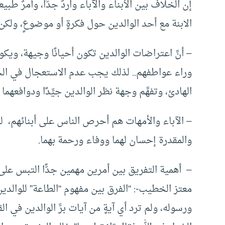
إن الخلاف بين الأبناء والآباء واردٌ جدًّا، وأمرٌ طب
الابنة مع أحد الوالدين حول فكرةٍ أو موضوعٍ، ولكن
– أنَّ اعتراضات الوالدين تكون أحيانًا وجيهة، ويكون ا
وراء عواطفهم.. لذلك يجب عدم الاستعجال في الحكم 
الهادئ، وتفهَّم وجهة نظر الوالدين جيِّدًا ودوافعهما
– الآباء والأمهات هم أحرص الناس على أبنائهم، ل
والمقدرة إحسان لهما ووفاء ورحمة بهما.
– أهمية التفريق بين أمرين مهمين جدًّا التبس على 
معتز الخطيب-: “الفرق بين مفهوم “الطاعة” للوالدين
ورسوله، ولم ترد أي آيةٍ من آيات برِّ الوالدين في ا