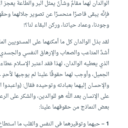
الوالدان لهما مقامٌ وشأنٌ يمثل البر والطاعة يعجز
فإنَّه يبقى قاصرًا منحسرًا عن تصوير جلالهما وحقّ
وجودنا، وعماد حياتنا، وركن البقاء لنا؟!
لقد بذل الوالدان كل ما أمكنهما على المستويين الم
أشدَّ المتاعب والصعاب والإرهاق النفسي والجسدي
الذي يعطيه الوالدان، لهذا فقد اعتبر الإسلام عطاءهم
الجميل، وأوجب لهما حقوقًا علينا لم يوجبها لأحدٍ ع
والإحسان إليهما بعبادته وتوحيده فقال: (واعبدوا الله
على الإنسان بعد الله هو للوالدين، والشكر على الر
بعض النماذج من حقوقهما علينا:
1 –
حبهما وتوقيرهما في النفس والقلب ما استطاع،