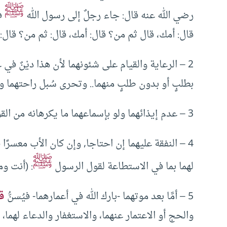
ﷺ
رضي الله عنه قال: جاء رجلٌ إلى رسول الله
ف
قال: أمك، قال ثم من؟ قال: أمك، قال: ثم من؟ قال: 
2 – الرعاية والقيام على شئونهما لأن هذا ديْنٌ ف
بطلبٍ أو بدون طلبٍ منهما.. وتحرى سُبل راحتهما وس
3 – عدم إيذائهما ولو بإسماعهما ما يكرهانه من القول أو الفعل.
4 – النفقة عليهما إن احتاجا, وإن كان الأب معسرً
ﷺ
لهما بما في الاستطاعة لقول الرسول
: (أنت وم
5 – أمَّا بعد موتهما -بارك الله في أعمارهما- فيُسنُّ
ق
والحج أو الاعتمار عنهما، والاستغفار والدعاء لهما