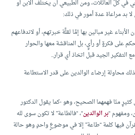
يعي في كلِّ العائلات، ومن الطبيعي أن يختلف الابن أو
 لا بد مراعاة عدة أمور في ذلك:
لأبناء غير مبالين بها إمَّا لقلَّة خبرتهم، أو لاندفاعهم
على فكرةٍ أو رأيٍ، بل المناقشة معها والحوار
 مع التفكير الجيد قبل اتخاذ أي قرار..
ذلك محاولة إرضاء الوالدين على قدر الاستطاعة
كثيرٍ منّا فهمهما الصحيح، وهو -كما يقول الدكتور
، ومفهوم “
بر الوالدين
“، “فالطاعة” لا تكون سوى لله
لقرآن فيها كلمة “طاعة” إلا في موضوعٍ واحدٍ وهو حالة