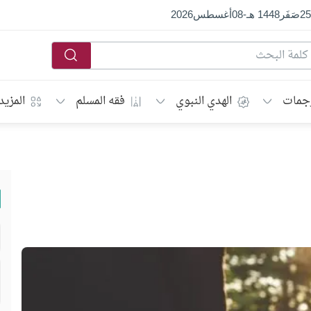
25
صَفَر
1448 هـ
-
08
أغسطس
2026
جمات
الهدي النبوي
فقه المسلم
المزيد