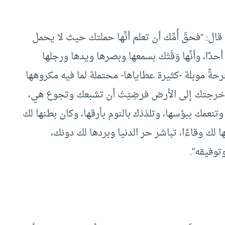
ال: “فحقّ أُمِّك أن تعلم أنَّها حملتك حيث لا يحمل
أحدًا، وأنَّها وَقَتْك بسمعها وبصرها ويدها ورجلها
ً موبلة -كثيرة عطاياها- محتملة لما فيه مكروهها
 وأخرجتك إلى الأرض فرضِيَتْ أن تشبعك وتجوع هي،
عمك ببؤسها، وتلذذك بالنوم بأرقها، وكان بطنها لك
 لك وقاءًا، تباشر حر الدنيا وبردها لك دونك،
توفيقه”.