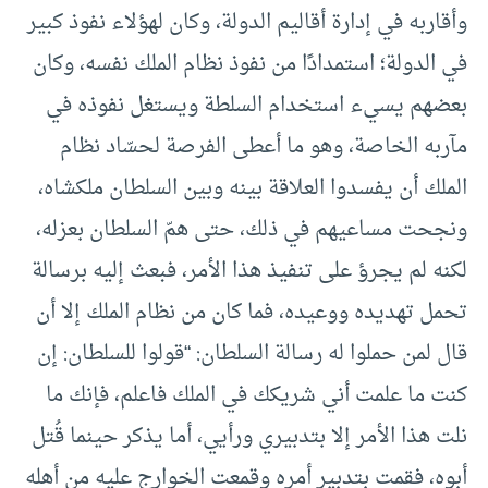
وأقاربه في إدارة أقاليم الدولة، وكان لهؤلاء نفوذ كبير
في الدولة؛ استمدادًا من نفوذ نظام الملك نفسه، وكان
بعضهم يسيء استخدام السلطة ويستغل نفوذه في
مآربه الخاصة، وهو ما أعطى الفرصة لحسّاد نظام
الملك أن يفسدوا العلاقة بينه وبين السلطان ملكشاه،
ونجحت مساعيهم في ذلك، حتى همّ السلطان بعزله،
لكنه لم يجرؤ على تنفيذ هذا الأمر، فبعث إليه برسالة
تحمل تهديده ووعيده، فما كان من نظام الملك إلا أن
قال لمن حملوا له رسالة السلطان: “قولوا للسلطان: إن
كنت ما علمت أني شريكك في الملك فاعلم، فإنك ما
نلت هذا الأمر إلا بتدبيري ورأيي، أما يذكر حينما قُتل
أبوه، فقمت بتدبير أمره وقمعت الخوارج عليه من أهله