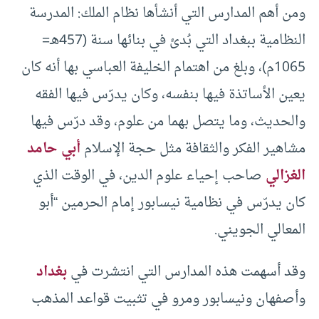
ومن أهم المدارس التي أنشأها نظام الملك: المدرسة
النظامية ببغداد التي بُدئ في بنائها سنة (457هـ=
1065م)، وبلغ من اهتمام الخليفة العباسي بها أنه كان
يعين الأساتذة فيها بنفسه، وكان يدرّس فيها الفقه
والحديث، وما يتصل بهما من علوم، وقد درّس فيها
مشاهير الفكر والثقافة مثل حجة الإسلام
أبي حامد
الغزالي
صاحب إحياء علوم الدين، في الوقت الذي
كان يدرّس في نظامية نيسابور إمام الحرمين “أبو
المعالي الجويني.
وقد أسهمت هذه المدارس التي انتشرت في
بغداد
وأصفهان ونيسابور ومرو في تثبيت قواعد المذهب