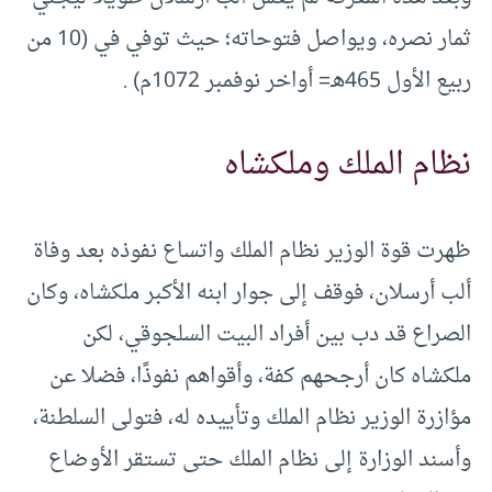
ثمار نصره، ويواصل فتوحاته؛ حيث توفي في (10 من
ربيع الأول 465هـ= أواخر نوفمبر 1072م) .
نظام الملك وملكشاه
ظهرت قوة الوزير نظام الملك واتساع نفوذه بعد وفاة
ألب أرسلان، فوقف إلى جوار ابنه الأكبر ملكشاه، وكان
الصراع قد دب بين أفراد البيت السلجوقي، لكن
ملكشاه كان أرجحهم كفة، وأقواهم نفوذًا، فضلا عن
مؤازرة الوزير نظام الملك وتأييده له، فتولى السلطنة،
وأسند الوزارة إلى نظام الملك حتى تستقر الأوضاع