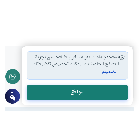
هل انتفعت بهذا المحتوى؟
نستخدم ملفات تعريف الارتباط لتحسين تجربة
التصفح الخاصة بك. يمكنك تخصيص تفضيلاتك.
تخصيص
نعم
لا
موافق
المحتوى والموارد المذكورة لا تعكس بالضرورة وجهة نظر
موقع "إسلام أون لاين".