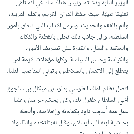
للوزير النابه ونشأته، وليس هناك شك في أنه تلقى
تعليمًا طيبًا، حيث حفظ القرآن الكريم، وتعلم العربية،
وألم بالفقه والحديث، ودرس الآداب التي تتعلق بأمور
السلطنة، وإلى جانب ذلك تحلى بالفطنة والذكاء
والحكمة والعقل، والقدرة على تصريف الأمور،
والكياسة وحسن السياسة، وكلها مؤهلات لازمة لمن
يتطلع إلى الاتصال بالسلاطين، وتولي المناصب العليا.
اتصل نظام الملك الطوسي بداود بن ميكال بن سلجوق
أخي السلطان طغرل بك، وكان يحكم خراسان، فلما
عمل معه أُعجب داود بكفاءته وإخلاصه، وألحقه
بحاشية ابنه ألب أرسلان، وقال له: “اتخذه والدًا، ولا