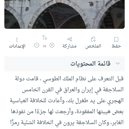
زيادة حجم الخط
تقليل حجم الخط
حفظ
الملخص
مشاركة
الإعدادات
16
قائمة المحتويات
قبل التعرف على نظام الملك الطوسي ، قامت دولة
السلاجقة في إيران والعراق في القرن الخامس
الهجري على يد طغرل بك، وأعادت للخلافة العباسية
بعض هيبتها المفقودة، وأرجعت لها جزءًا من نفوذها
الغابر، وكان السلاجقة يرون في الخلافة السّنّية رمزًا