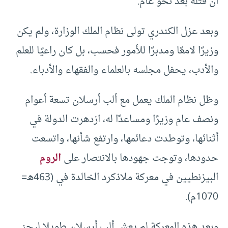
أن قتله بعد نحو عام.
وبعد عزل الكندري تولى نظام الملك الوزارة، ولم يكن
وزيرًا لامعًا ومدبرًا للأمور فحسب، بل كان راعيًا للعلم
والأدب، يحفل مجلسه بالعلماء والفقهاء والأدباء.
وظل نظام الملك يعمل مع ألب أرسلان تسعة أعوام
ونصف عام وزيرًا ومساعدًا له، ازدهرت الدولة في
أثنائها، وتوطدت دعائمها، وارتفع شأنها، واتسعت
حدودها، وتوجت جهودها بالانتصار على
الروم
البيزنطيين في معركة ملاذكرد الخالدة في (463هـ=
1070م).
وبعد هذه المعركة لم يعش ألب أرسلان طويلا ليجني