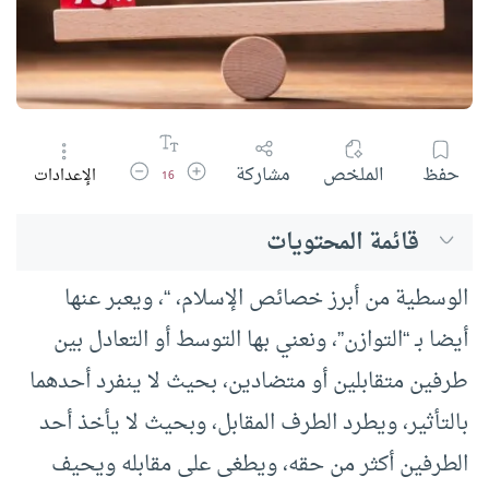
زيادة حجم الخط
تقليل حجم الخط
حفظ
الملخص
مشاركة
الإعدادات
16
قائمة المحتويات
الوسطية من أبرز خصائص الإسلام، “، ويعبر عنها
أيضا بـ “التوازن”، ونعني بها التوسط أو التعادل بين
طرفين متقابلين أو متضادين، بحيث لا ينفرد أحدهما
بالتأثير، ويطرد الطرف المقابل، وبحيث لا يأخذ أحد
الطرفين أكثر من حقه، ويطغى على مقابله ويحيف