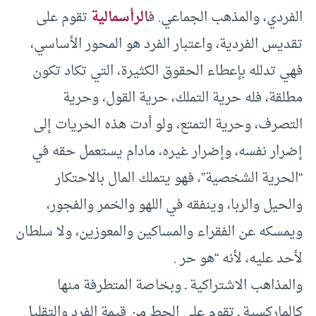
الفردي، والمذهب الجماعي. ف
الرأسمالية
تقوم على
تقديس الفردية، واعتبار الفرد هو المحور الأساسي،
فهي تدلله بإعطاء الحقوق الكثيرة، التي تكاد تكون
مطلقة، فله حرية التملك، حرية القول، وحرية
التصرف، وحرية التمتع، ولو أدت هذه الحريات إلى
إضرار نفسه، وإضرار غيره، مادام يستعمل حقه في
“الحرية الشخصية”، فهو يتملك المال بالاحتكار
والحيل والربا، وينفقه في اللهو والخمر والفجور،
ويمسكه عن الفقراء والمساكين والمعوزين، ولا سلطان
لأحد عليه، لأنه “هو حر .
والمذاهب الاشتراكية ـ وبخاصة المتطرفة منها
كالماركسية ـ تقوم على الحط من قيمة الفرد والتقليل