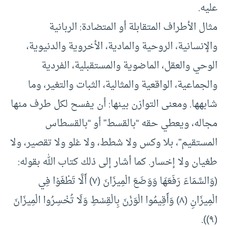
عليه.
مثال الأطراف المتقابلة أو المتضادة: الربانية
والإنسانية، الروحية والمادية، الأخروية والدنيوية،
الوحي والعقل، الماضوية والمستقبلية، الفردية
والجماعية، الواقعية والمثالية، الثبات والتغير، وما
شابهها. ومعنى التوازن بينها: أن يفسح لكل طرف منها
مجاله، ويعطي حقه “بالقسط” أو “بالقسطاس
المستقيم”، بلا وكس ولا شطط، ولا غلو ولا تقصير، ولا
طغيان ولا إخسار. كما أشار إلى ذلك كتاب الله بقوله:
(‌وَالسَّمَاءَ ‌رَفَعَهَا وَوَضَعَ الْمِيزَانَ (٧) أَلَّا تَطْغَوْا فِي
الْمِيزَانِ (٨) وَأَقِيمُوا الْوَزْنَ بِالْقِسْطِ وَلَا تُخْسِرُوا الْمِيزَانَ
(٩)).