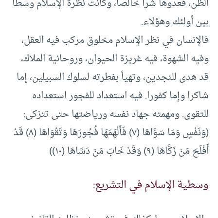
الظن، فعدوها شرا خالصا، وكانت نظرة الإسلام وسطا
بين أولئك وهؤلاء.
فالإنسان في نظر الإسلام مخلوق مركب فيه العقل،
وفيه الشهوة، فيه غريزة الحيوان، وروحانية الملاك،
قد هدى للنجدين، وتهيأ بفطرته لسلوك السبيلين، إما
شاكرا وإما كفورا. فيه استعداد للفجور استعداده
للتقوى. ومهمته جهاد نفسه ورياضتها حتى تتزكى:
(‌وَنَفْسٍ وَمَا سَوَّاهَا (٧) فَأَلْهَمَهَا فُجُورَهَا وَتَقْوَاهَا (٨) قَدْ
أَفْلَحَ مَنْ زَكَّاهَا (٩) وَقَدْ خَابَ مَنْ دَسَّاهَا (١٠))
وسطية الإسلام في التشريع: