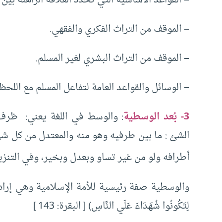
–
القواعد الأساسية التي تحدد العلاقة الراهنة بين 
–
الموقف من التراث الفكري والفقهي.
–
الموقف من التراث البشري لغير المسلم.
–
الوسائل والقواعد العامة لتفاعل المسلم مع اللحظة
3- بُعد الوسطية
: والوسط في اللغة يعني: ظر
الشئ : ما بين طرفيه وهو منه والمعتدل من كل ش
أطرافه ولو من غير تساو وبعدل وبخير، وفي التنزيل
والوسطية صفة رئيسية للأمة الإسلامية وهي إرادة الله لهذ
لِتَكُونُوا شُهَدَاءَ عَلَي النَّاسِ) [ البقرة: 143 ]