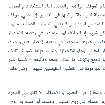
ام الموقف الواضح والمحدد أمام المشكلات والقضايا
ضيلة اليونانية”، ولكنها في التصور الإسلامي: موقف
لنقيضين المتقابلين لا يعني أنه منبت الصلة بسماتهما
 كل شئ، وإنما خلافه لهما منحصر في رفضه الانحصار
 دون غيرها.. منحصر في رفضه الإبصار بعين واحدة،
ز المغالي، وغلو الانحياز!.. ولذلك، فإنها، كموقف ثالث،
ها تجمع وتؤلف ما يمكن جمعه وتأليفه – كنسق غير
 الموجودة في القطبين النقيضين كليهما .. وهي لذلك:
طًا).. في التصور و الاعتقاد ..لا تغلو في التجرد
ة
الممثلة في روح متلبس بجسد، أو جسد به روح..