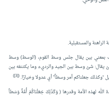
العقل والوحي.
 الراهنة والمستقبلية.
ف بمعني بين يقال جلس وسط القوم، (الوسط) وسط
ئ يقال: شئ وسط بين الجيد والرديء وما يكتنفه بين
)
[3]
(
 “وكذلك جعلناكم أمر وسطاً” أي عدولا وخيارًا.
ه الأمة وقدرها ( وَكَذَلِكَ جَعَلْنَاكُمْ أُمَّةً وَسَطاً