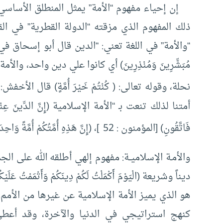
إن إحياء مفهوم “الأمة” يمثل المنطلق الأساسي ل
ذلك المفهوم الذي مزقته “الدولة القطرية” في ال
“والأمة” في اللغة تعني: “الدين قال أبو إسحاق في قوله تعالى (
مُبَشِّرِينَ وَمُنْذِرِينَ) أي كانوا علي دين واحد، وال
نحلة، وقوله تعالى: ( كُنْتُمْ خَيْرَ أُمَّةٍ) قال الأ
أمتنا لذلك تنعت بـ “الأمة الإسلامية (إِنَّ الدِّينَ عِنْدَ اللَّهِ 
فَاتَّقُونِ) [المؤمنون : 52
]، (إِنَّ هَذِهِ أُمَّتُكُمْ أُمَّةً وَاحِدَ
والأمـة الإسلاميــة: مفهوم إلهي أطلقه الله على ال
هو الذي يميز الأمة الإسلامية عن غيرها من الأمم ا
كنهج استراتيجي في الدنيا والآخرة، وقد أعطى