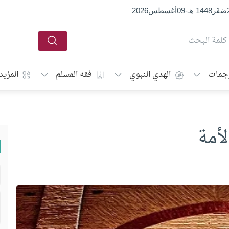
صَفَر
1448 هـ
-
09
أغسطس
2026
جمات
الهدي النبوي
فقه المسلم
المزيد
أمة