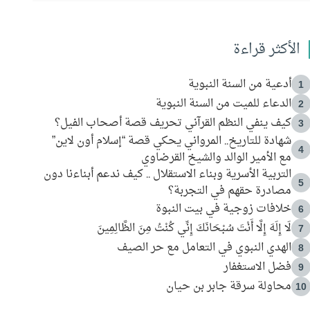
الأكثر قراءة
أدعية من السنة النبوية
1
الدعاء للميت من السنة النبوية
2
كيف ينفي النظم القرآني تحريف قصة أصحاب الفيل؟
3
شهادة للتاريخ.. المرواني يحكي قصة “إسلام أون لاين”
4
مع الأمير الوالد والشيخ القرضاوي
التربية الأسرية وبناء الاستقلال .. كيف ندعم أبناءنا دون
5
مصادرة حقهم في التجربة؟
خلافات زوجية في بيت النبوة
6
لَا إِلَهَ إِلَّا أَنْتَ سُبْحَانَكَ إِنِّي كُنْتُ مِنَ الظَّالِمِينَ
7
الهدي النبوي في التعامل مع حر الصيف
8
فضل الاستغفار
9
محاولة سرقة جابر بن حيان
10