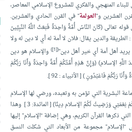
لبناء المنهجي والفكري للمشروع الإسلامي المعاصر،
قرن العشرين و”
العولمة
” في القرن الحادي والعشرين.
كَانَ النَّاسُ أُمَّةً وَاحِدَةً فَبَعَثَ اللَّهُ النَّبِيِّينَ
أمة : الطريقة والدين يقال: فلان لا أمة له أي لا دين له ولا
)
[1]
(
خفش: يريد أهل أمة أي خير أهل دين”
والإسلام هو دين
الإسلام) (وَإِنَّ هَذِهِ أُمَّتُكُمْ أُمَّةً وَاحِدَةً وَأَنَا رَبُّكُمْ
ةً وَأَنَا رَبُّكُمْ فَاعْبُدُونِ ) [ الأنبياء : 92 ].
جماعة البشرية التي تؤمن به وتعبده، ورضي لها الإسلام
ديناً وشريعة (الْيَوْمَ أَكْمَلْتُ لَكُمْ دِينَكُمْ وَأَتْمَمْتُ عَلَيْكُمْ نِعْمَتِي وَرَضِيتُ لَكُمُ الإسلام دِينًا) [ المائدة: 3 ] وهذا
لتي ذكرها القرآن الكريم، وهي إضافة “الإسلام” إليها
 “الإسلام” مجموعة من الأبعاد التي شكلت النسق