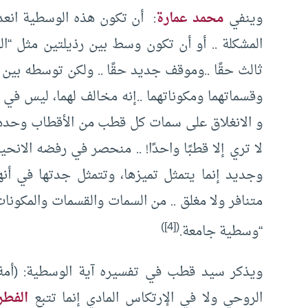
وينفي
محمد عمارة
: أن تكون هذه الوسطية انعد
المشكلة .. أو أن تكون وسط بين رذيلتين مثل “الف
ثالث حقًا ..وموقف جديد حقًا .. ولكن توسطه بين ا
وقسماتهما ومكوناتهما ..إنه مخالف لهما، ليس في
و الانغلاق على سمات كل قطب من الأقطاب وحدها
لا تري إلا قطبًا واحدًا! .. منحصر في رفضه الانحيا
وجديد إنما يتمثل تميزها، وتتمثل جدتها في أن
متنافر ولا مغلق .. من السمات والقسمات والمكونات
)
[4]
(
“وسطية جامعة.
ويذكر سيد قطب في تفسيره آية الوسطية: (أمة وس
الروحي ولا في الإرتكاس المادي إنما تتبع
الفطر