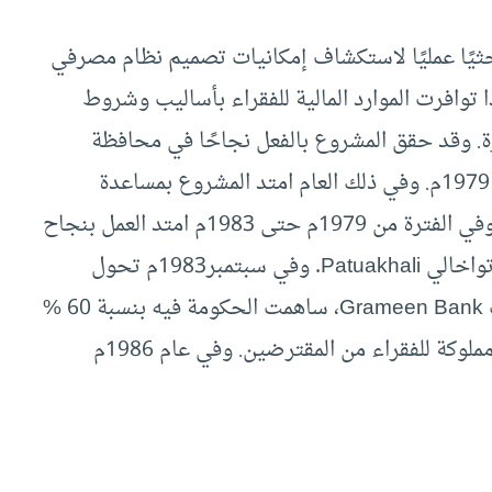
روعًا بحثيًا عمليًا لاستكشاف إمكانيات تصميم نظام مصرفي
 توافرت الموارد المالية للفقراء بأساليب وشروط
ة. وقد حقق المشروع بالفعل نجاحًا في محافظة
شيتاجونج Chittagong في الفترة من 1976م إلى 1979م. وفي ذلك العام امتد المشروع بمساعدة
مصرف بنجلاديش إلى محافظة تانجيل Tangail، وفي الفترة من 1979م حتى 1983م امتد العمل بنجاح
إلى محافظات دكا Dhaka ورانجبور Rangpur وباتواخالي Patuakhali. وفي سبتمبر1983م تحول
المشروع إلى مصرف مستقل باسم جرامين مصرف Grameen Bank، ساهمت الحكومة فيه بنسبة 60 %
من رأس المال المدفوع بينما كانت الـ40 % الباقية مملوكة للفقراء من المقترضين. وفي عام 1986م