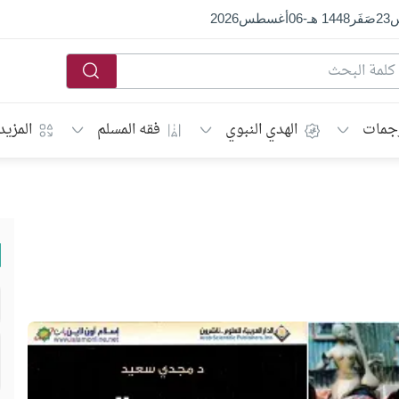
س
23
صَفَر
1448 هـ
-
06
أغسطس
2026
جمات
الهدي النبوي
فقه المسلم
المزيد