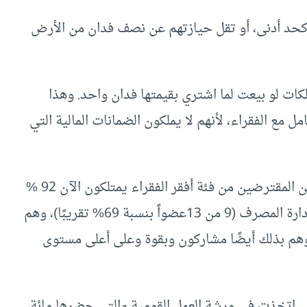
أراضي زراعية كحد أدنى، أو تقل حيازتهم عن نصف فدان من الأرض
لديهم من ممتلكات لو بيعت لما اشتري بقيمتها فدان واحد. وهذا
ل مع الفقراء، لأنهم لا يملكون الضمانات المالية التي
عملاء المصرف من المقترضين من فئة أفقر الفقراء يمتلكون الآن 92 %
من أسهم المصرف، وهم كذلك أعضاء في مجلس إدارة المصرف (9 من 13عضواً بنسبة 69% تقريبًا)، وهم
وهم بذلك أيضًا مشاركون وبقوة وعلى أعلى مستوى
ي اتخذت في ورشة العمل القومية والتي حضرها مائة