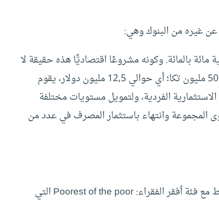
عن غيره من البنوك وهي:
ئة بالمائة. وكونه مشروعًا اقتصاديًّا هذه حقيقة لا
تحتاج إلى برهان، فهو مصرف ذو رأسمال يقارب 500 مليون تكا؛ أي حوالي 12,5 مليون دولار، يقوم
الاستثمارية الفردية، ولتمويل مستويات مختلفة
وى المجموعة وانتهاء باستثمار المصرف في عدد من
فالمصرف متجرد للتعامل فقط مع فئة أفقر الفقراء: Poorest of the poor التي