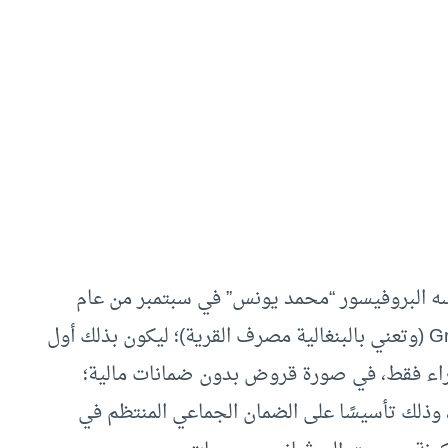
ه البروفيسور “محمد يونس” في سبتمبر من عام
1983م تحت اسم مصرف جرامين: Grameen Bank (وتعني بالبنغالية مصرف القرية)؛ ليكون بذلك أول
قراء فقط، في صورة قروض بدون ضمانات مالية؛
 وذلك تأسيسًا على الضمان الجماعي المنتظم في