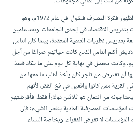
كونة من ست إلى ثماني مجموعات.
ويحكي البروفيسور محمد يونس القصة التي أدت لظهور فكرة المصرف فيقول: في عام 1972م، وهو
ت بتدريس الاقتصاد في إحدى الجامعات. وبعد عامين
ة بتدريس نظريات التنمية المعقدة، بينما كان الناس
اديش أكلم الناس الذين كانت حياتهم صراعًا من أجل
مبو، وكانت تحصل في نهاية كل يوم على ما يكاد فقط
ا أن تقترض من تاجر كان يأخذ أغلب ما معها من
 القرية ممن كانوا واقعين في فخ الفقر، لأنهم
حتاجونه من ائتمان هو ثلاثين دولاراً فقط. فأقرضتهم
مت المؤسسات المصرفية العادية بنفس الشيء؛ فإن
لك المؤسسات لا تقرض الفقراء، وبخاصة النساء