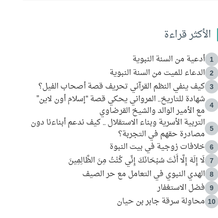
الأكثر قراءة
أدعية من السنة النبوية
1
الدعاء للميت من السنة النبوية
2
كيف ينفي النظم القرآني تحريف قصة أصحاب الفيل؟
3
شهادة للتاريخ.. المرواني يحكي قصة “إسلام أون لاين”
4
مع الأمير الوالد والشيخ القرضاوي
التربية الأسرية وبناء الاستقلال .. كيف ندعم أبناءنا دون
5
مصادرة حقهم في التجربة؟
خلافات زوجية في بيت النبوة
6
لَا إِلَهَ إِلَّا أَنْتَ سُبْحَانَكَ إِنِّي كُنْتُ مِنَ الظَّالِمِينَ
7
الهدي النبوي في التعامل مع حر الصيف
8
فضل الاستغفار
9
محاولة سرقة جابر بن حيان
10