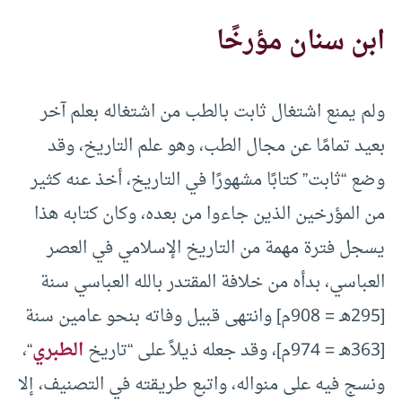
ابن سنان مؤرخًا
ولم يمنع اشتغال ثابت بالطب من اشتغاله بعلم آخر
بعيد تمامًا عن مجال الطب، وهو علم التاريخ، وقد
وضع “ثابت” كتابًا مشهورًا في التاريخ، أخذ عنه كثير
من المؤرخين الذين جاءوا من بعده، وكان كتابه هذا
يسجل فترة مهمة من التاريخ الإسلامي في العصر
العباسي، بدأه من خلافة المقتدر بالله العباسي سنة
[295هـ = 908م] وانتهى قبيل وفاته بنحو عامين سنة
[363هـ = 974م]، وقد جعله ذيلاً على “تاريخ
الطبري
“،
ونسج فيه على منواله، واتبع طريقته في التصنيف، إلا