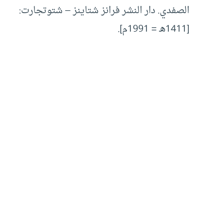
الصفدي. دار النشر فرانز شتاينز – شتوتجارت:
[1411هـ = 1991م].