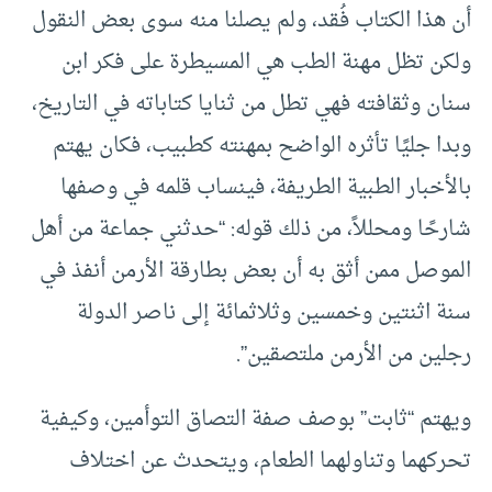
أن هذا الكتاب فُقد، ولم يصلنا منه سوى بعض النقول
ولكن تظل مهنة الطب هي المسيطرة على فكر ابن
سنان وثقافته فهي تطل من ثنايا كتاباته في التاريخ،
وبدا جليًا تأثره الواضح بمهنته كطبيب، فكان يهتم
بالأخبار الطبية الطريفة، فينساب قلمه في وصفها
شارحًا ومحللاً، من ذلك قوله: “حدثني جماعة من أهل
الموصل ممن أثق به أن بعض بطارقة الأرمن أنفذ في
سنة اثنتين وخمسين وثلاثمائة إلى ناصر الدولة
رجلين من الأرمن ملتصقين”.
ويهتم “ثابت” بوصف صفة التصاق التوأمين، وكيفية
تحركهما وتناولهما الطعام، ويتحدث عن اختلاف