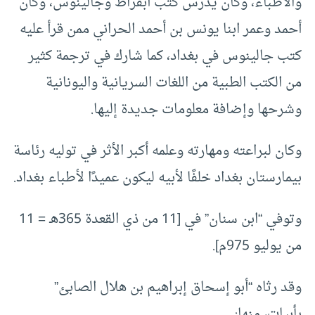
والأطباء، وكان يدرس كتب أبقراط وجالينوس، وكان
أحمد وعمر ابنا يونس بن أحمد الحراني ممن قرأ عليه
كتب جالينوس في بغداد، كما شارك في ترجمة كثير
من الكتب الطبية من اللغات السريانية واليونانية
وشرحها وإضافة معلومات جديدة إليها.
وكان لبراعته ومهارته وعلمه أكبر الأثر في توليه رئاسة
بيمارستان بغداد خلفًا لأبيه ليكون عميدًا لأطباء بغداد.
وتوفي “ابن سنان” في [11 من ذي القعدة 365هـ = 11
من يوليو 975م].
وقد رثاه “أبو إسحاق إبراهيم بن هلال الصابئ”
بأبيات، منها: