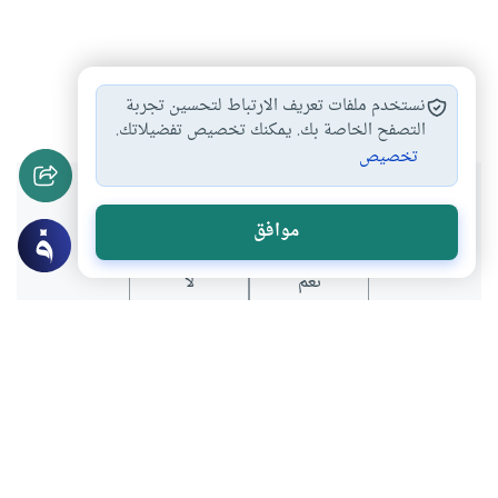
شخصيات
#
نستخدم ملفات تعريف الارتباط لتحسين تجربة
التصفح الخاصة بك. يمكنك تخصيص تفضيلاتك.
تخصيص
هل انتفعت بهذا المحتوى؟
موافق
نعم
لا
المحتوى والموارد المذكورة لا تعكس بالضرورة وجهة نظر
موقع "إسلام أون لاين".