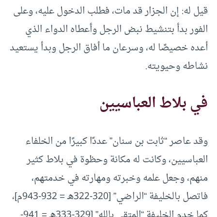
قيل له: إن الجزار قد مات، فطلب الدخول عليه، وعلى
الفور بدأ بتنشيط نبض الرجل وأعطاه الدواء الذي
أعده خصيصًا له، وسرعان ما أفاق الرجل وبدأ يستعيد
نشاطه وحيويته.
في بلاط العباسيين
وقد عاصر “ثابت بن سنان” عددًا كبيرًا من الخلفاء
العباسيين، وكانت له مكانة وحظوة في بلاط كثير
منهم، وجعل علمه وخبرته ومهارته في خدمتهم،
فاتصل بالخليفة “الراضي” [320-322هـ = 932-943م]،
كما خدم الخليفة “المتقي بالله” [329-333هـ = 941-