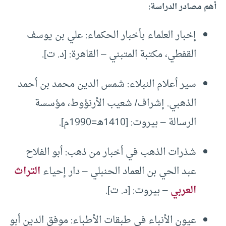
أهم مصادر الدراسة:
إخبار العلماء بأخبار الحكماء: علي بن يوسف
القفطي، مكتبة المتبني – القاهرة: [د. ت].
سير أعلام النبلاء: شمس الدين محمد بن أحمد
الذهبي. إشراف/ شعيب الأرنؤوط، مؤسسة
الرسالة – بيروت: [1410هـ=1990م].
شذرات الذهب في أخبار من ذهب: أبو الفلاح
عبد الحي بن العماد الحنبلي – دار إحياء
التراث
العربي
– بيروت: [د. ت].
عيون الأنباء في طبقات الأطباء: موفق الدين أبو