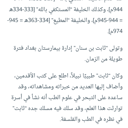
944م]، وكذلك الخليفة “المستكفي بالله” [333-334هـ
= 944-945م]، والخليفة “المطيع” [334-363هـ = 945-
974م].
وتولى “ثابت بن سنان” إدارة بيمارستان بغداد فترة
طويلة من الزمان.
وكان “ثابت” طبيبًا نبيلاً، اطلع على كتب الأقدمين،
وأضاف إليها العديد من خبراته ومشاهداته، وقد
ساعده على التبحر في علوم الطب أنه نشأ في أسرة
توارثت هذا العلم، وقد سلك فيه مسلك جده “ثابت”
في نظره في الطب والفلسفة.