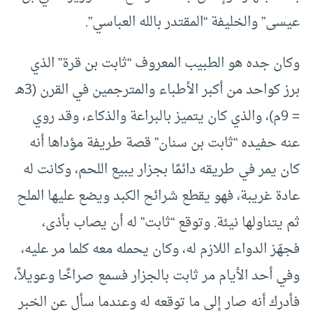
عيسى” والخليفة “المقتدر بالله العباسي”.
وكان جده هو الطبيب المعروف “ثابت بن قرة” الذي
برز كواحد من أكبر الأطباء والمترجمين في القرن (3هـ
= 9م)، والذي كان يتميز بالبراعة والذكاء، وقد روي
عنه حفيده “ثابت بن سنان” قصة طريفة مؤداها أنه
كان يمر في طريقه دائمًا بجزار يبيع اللحم، وكانت له
عادة غريبة، فهو يقطع شرائح الكبد ويضع عليها الملح
ثم يتناولها نيئة. وتوقع “ثابت” له أن يصاب بأذى،
فجهّز الدواء اللازم له، وكان يحمله معه كلما مر عليه،
وفي أحد الأيام مر ثابت بالجزار فسمع صراخًا وعويلاً،
فأدرك أنه صار إلى ما توقعه له وعندما سأل عن الخبر