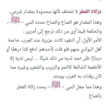
ف
زكاة الفطر
لا تختلف لأنها محدودة بمقدار شرعي،
ﷺ
وهذا المقدار هو الصاع والصاع حدده النبي –
-،
والحكمة فيما أرى من ذلك ترجع إلى أمرين :
الأمر الأول: أن النقود كانت عزيزة عند العرب، خاصة
أهل البوادي منهم فلو قلت لأحدهم: ادفع كذا درهمًا أو
دينارًا، فلن تجد لديه من ذلك شيئًا … ليس لديه إلا
الأطعمة الشائعة كالتمر والزبيب والشعير وغيره مما
كان يقتات به العرب يومئذ.
ﷺ
وهذا مما جعل النبي –
– يحدد زكاة الفطر
بالصاع.