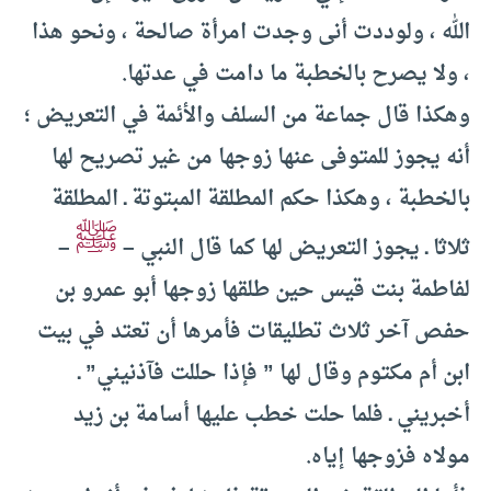
الله ، ولوددت أنى وجدت امرأة صالحة ، ونحو هذا
، ولا يصرح بالخطبة ما دامت في عدتها.
وهكذا قال جماعة من السلف والأئمة في التعريض ؛
أنه يجوز للمتوفى عنها زوجها من غير تصريح لها
بالخطبة ، وهكذا حكم المطلقة المبتوتة ـ المطلقة
ﷺ
ثلاثا ـ يجوز التعريض لها كما قال النبي –
–
لفاطمة بنت قيس حين طلقها زوجها أبو عمرو بن
حفص آخر ثلاث تطليقات فأمرها أن تعتد في بيت
ابن أم مكتوم وقال لها ” فإذا حللت فآذنيني” ـ
أخبريني ـ فلما حلت خطب عليها أسامة بن زيد
مولاه فزوجها إياه.