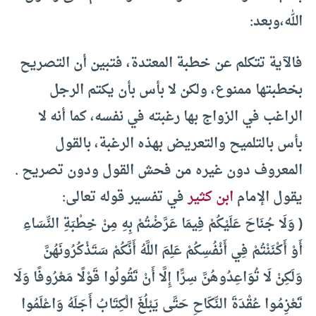
الله،
وبعد
:
فالآية تتكلم عن خطبة المعتدة، فتبين أن التصريح
بخطبتها ممنوع، ولكن لا بأس بأن يكتم الرجل
الراغب في الزواج بها رغبته في نفسه، كما أنه لا
بأس بالتلميح والتعريض بهذه الرغبة، بالقول
المعروف دون غيره من فحش القول ودون تصريح .
يقول الإمام
ابن كثير
في تفسير قوله تعالى:
( ‏وَلَا جُنَاحَ عَلَيْكُمْ فِيمَا عَرَّضْتُمْ بِهِ مِنْ خِطْبَةِ النِّسَاءِ
أَوْ أَكْنَنْتُمْ فِي أَنْفُسِكُمْ عَلِمَ اللَّهُ أَنَّكُمْ سَتَذْكُرُونَهُنَّ
وَلَكِنْ لَا تُوَاعِدُوهُنَّ سِرًّا إِلَّا أَنْ تَقُولُوا قَوْلًا مَعْرُوفًا وَلَا
تَعْزِمُوا عُقْدَةَ النِّكَاحِ حَتَّى يَبْلُغَ الْكِتَابُ أَجَلَهُ وَاعْلَمُوا