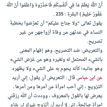
أَنَّ اللَّهَ يَعْلَمُ مَا فِي أَنْفُسِكُمْ فَاحْذَرُوهُ وَاعْلَمُوا أَنَّ اللَّهَ
غَفُورٌ حَلِيمٌ ‏) البقرة : 235 . ‏
يقول تعالى “ولا جناح عليكم” أن تعرِّضوا بخطبة
النساء في عدتهن من وفاة أزواجهن من غير
تصريح.
والتعريض: ضد التصريح, وهو إفهام المعنى
بالشيء المحتمل له ولغيره وهو من عُرْض الشيء
وهو جانبه؛ كأنه يحوم به على الشيء ولا يظهره.
عن ابن عباس
قال : التعريض أن يقول: إني أريد
التزويج ، إني أحب امرأة من أمرها ومن أمرها ـ
يعرض لها بالقول بالمعروف ، ووددت أن الله رزقني
امرأة صالحة، إني لا أريد أن أتزوج غيرك إن شاء