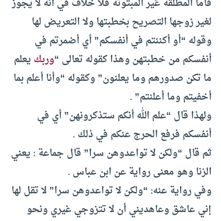
فأما المطلقة غير المبتوتة فلا خلاف في أنه لا يجوز
لغير زوجها التصريح بخطبتها ولا التعريض لها
وقوله “أو أكننتم في أنفسكم” أي أضمرتم في
أنفسكم من خطبتهن وهذا كقوله تعالى “
وربك
يعلم
ما تكن صدورهم وما يعلنون” وكقوله “وأنا أعلم بما
أخفيتم وما أعلنتم” .
ولهذا قال “علم الله أنكم ستذكرونهن” أي في
أنفسكم فرفع الحرج عنكم في ذلك .
ثم قال “ولكن لا تواعدوهن سرا” قال جماعة : يعني
الزنا وهو معنى رواية عن ابن عباس .
وفي رواية عنه: “ولكن لا تواعدوهن سرا” لا تقل لها
إني عاشق وعاهديني أن لا تتزوجي غيري ونحو