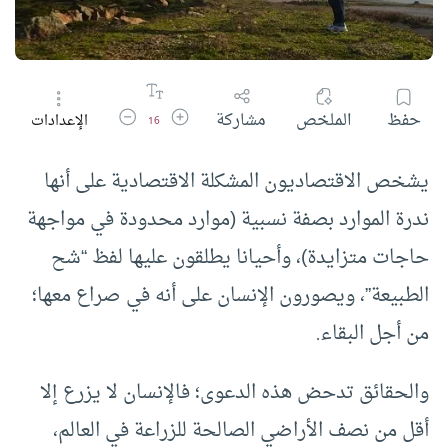
زيادة حجم الخط
تقليل حجم الخط
حفظ
الملخص
مشاركة
الإعدادات
16
يشخص الاقتصاديون المشكلة الاقتصادية على أنها
ندرة الموارد بصفة نسبية (موارد محدودة في مواجهة
حاجات متزايدة)، وأحيانا يطلقون عليها لفظ “شح
الطبيعة”، ويصورون الإنسان على أنه في صراع معها؛
من أجل البقاء.
والحقائق تدحض هذه الدعوى؛ فالإنسان لا يزرع إلا
أقل من نصف الأراضي الصالحة للزراعة في العالم،