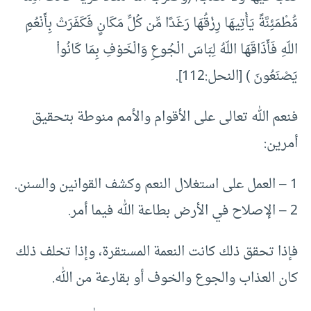
مُّطْمَئِنَّةً يَأْتِيهَا رِزْقُهَا رَغَدًا مِّن كُلِّ مَكَانٍ فَكَفَرَتْ بِأَنْعُمِ
اللّهِ فَأَذَاقَهَا اللّهُ لِبَاسَ الْجُوعِ وَالْخَوْفِ بِمَا كَانُواْ
يَصْنَعُونَ ) [النحل:112].
فنعم الله تعالى على الأقوام والأمم منوطة بتحقيق
أمرين:
1 – العمل على استغلال النعم وكشف القوانين والسنن.
2 – الإصلاح في الأرض بطاعة الله فيما أمر.
فإذا تحقق ذلك كانت النعمة المستقرة، وإذا تخلف ذلك
كان العذاب والجوع والخوف أو بقارعة من الله.