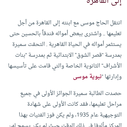
إلى القاهرة
انتقل الحاج موسى مع ابنته إلى القاهرة من أجل
تعليمها .. واشترى ببعض أمواله فندقاً بالحسين حتى
يستثمر أمواله في الحياة القاهرية . التحقت سميرة
بمدرسة “قصر الشوق” الابتدائية ثم بمدرسة “بنات
الأشراف” الثانوية الخاصة والتي قامت على تأسيسها
وإدارتها “
نبوية موسى
حصدت الطالبة سميرة الجوائز الأولى في جميع
مراحل تعليمها، فقد كانت الأولى على شهادة
التوجيهية عام 1935، ولم يكن فوز الفتيات بهذا
المركز مألوفا في ذلك الوقت حيث لم يكن يسمح لهن