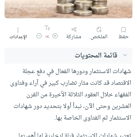
زيادة حجم الخط
تقليل حجم الخط
حفظ
الملخص
مشاركة
الإعدادات
16
قائمة المحتويات
شهادات الاستثمار ودورها الفعال في دفع عجلة
الاقتصاد قد كانت مثار تضارب كبير في آراء وفتاوى
الفقهاء خلال العقود الثلاثة الأخيرة من القرن
العشرين وحتى الآن، نبدأ أولا بتحديد دور شهادات
الاستثمار ثم الفتاوى الخاصة بها.
تعتبر شهادات الاستثمار قناة ادخارية لها أهميتها