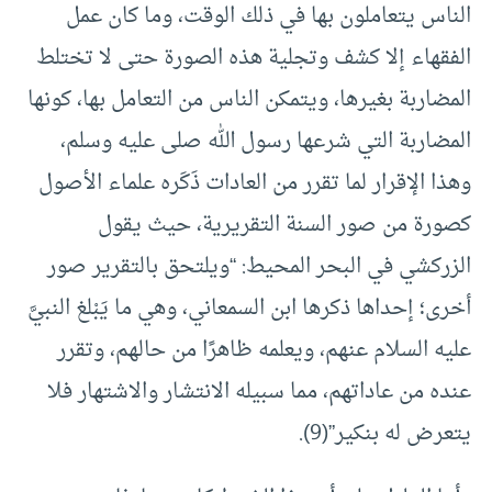
الناس يتعاملون بها في ذلك الوقت، وما كان عمل
الفقهاء إلا كشف وتجلية هذه الصورة حتى لا تختلط
المضاربة بغيرها، ويتمكن الناس من التعامل بها، كونها
المضاربة التي شرعها رسول الله صلى عليه وسلم،
وهذا الإقرار لما تقرر من العادات ذَكَره علماء الأصول
كصورة من صور السنة التقريرية، حيث يقول
الزركشي في البحر المحيط: “ويلتحق بالتقرير صور
أخرى؛ إحداها ذكرها ابن السمعاني، وهي ما يَبْلغ النبيَّ
عليه السلام عنهم، ويعلمه ظاهرًا من حالهم، وتقرر
عنده من عاداتهم، مما سبيله الانتشار والاشتهار فلا
يتعرض له بنكير”(9).