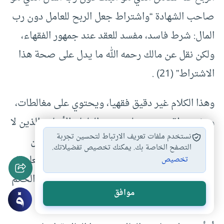
صاحب الشهادة “واشتراط جعل الربح للعامل دون رب
المال: شرط فاسد، مفسد للعقد عند جمهور الفقهاء،
ولكن نقل عن مالك رحمه الله ما يدل على صحة هذا
الاشتراط” (21) .
وهذا الكلام غير دقيق فقهيا، ويحتوي على مغالطات،
وهذه نقطة تحسب على بعض العلماء الأجلاء الذين لا
نستخدم ملفات تعريف الارتباط لتحسين تجربة
شك في علمهم وتقواهم، والذين غالبا ما يذكرون
التصفح الخاصة بك. يمكنك تخصيص تفضيلاتك.
الأحكام الفقهية من حفظهم مما يعوزها الدقة العلمية
تخصيص
المطلوبة، والتفصيل الدقيق في هذه المسألة أن الحكم
موافق
يختلف بناء على اختلاف الصيغة كما يأتي: