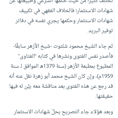
تختلف كثيرا من حيث حكمها الشرعي وطبيعتها عن
شهادات الاستثمار؛ فالخلاف الفقهي في تكييف
شهادات الاستثمار وحكمها يجري نفسه في دفاتر
توفير البريد.
ثم جاء الشيخ محمود شلتوت -شيخ الأزهر سابقًا-
فأصدر نفس الفتوى ونشرها في كتابه “الفتاوى”
المطبوع بمطبعة الأزهر (سنة 1379هـ الموافق لـ سنة
1959م)، وإن كان الشيخ محمد أبو زهرة نقل عنه أنه
قد رجع عن هذه الفتوى بعد مناقشة معه بيَّن له فيها
حقيقتها.
وبعد هؤلاء جاء التصريح بحلّ شهادات الاستثمار