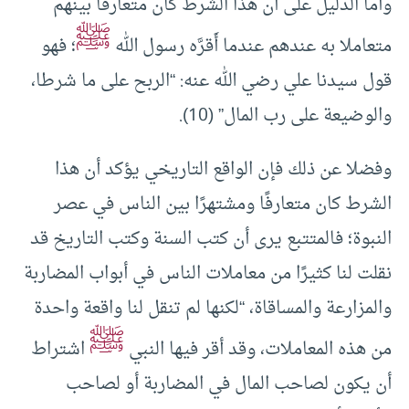
وأما الدليل على أن هذا الشرط كان متعارفا بينهم
ﷺ
متعاملا به عندهم عندما أَقرَّه رسول الله
؛ فهو
قول سيدنا علي رضي الله عنه: “الربح على ما شرطا،
والوضيعة على رب المال” (10).
وفضلا عن ذلك فإن الواقع التاريخي يؤكد أن هذا
الشرط كان متعارفًا ومشتهرًا بين الناس في عصر
النبوة؛ فالمتتبع يرى أن كتب السنة وكتب التاريخ قد
نقلت لنا كثيرًا من معاملات الناس في أبواب المضاربة
والمزارعة والمساقاة، “لكنها لم تنقل لنا واقعة واحدة
ﷺ
من هذه المعاملات، وقد أقر فيها النبي
اشتراط
أن يكون لصاحب المال في المضاربة أو لصاحب