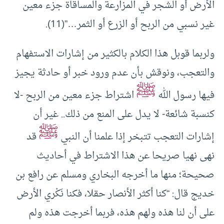
الأرض أو الشجر في المزارعة والمساقاة جزء معين
غير نسبي من الربح أو الزرع أو الثمر…”(11).
ولربما قوبل هذا الكلام بالكثير من إشارات الاستفهام
والتعجب، ونوقش بأن عدم ورود خبر أو حادثة يجيز
ﷺ
فيها رسول الله
اشتراط جزء معين من الربح -لا
كنسبة شائعة- لا يدل على المنع من ذلك.. غير أن
ﷺ
إشارات التعجب تتبخر إذا علمنا أن النبي
قد
نهى نهيا صريحا عن هذا الاشتراط في أحاديث
صحيحة؛ منها ما أخرجه البخاري ومسلم عن رافع بن
خديج قال: “كنا أكثر الأنصار حقلا، فكنا نَكْري الأرض
على أن لنا هذه ولهم هذه، فربما أخرجت هذه ولم