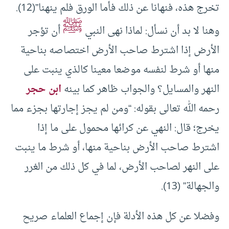
تخرج هذه، فنهانا عن ذلك فأما الورق فلم ينهنا”(12).
ﷺ
وهنا لا بد أن نسأل: لماذا نهى النبي
أن تؤجر
الأرض إذا اشترط صاحب الأرض اختصاصه بناحية
منها أو شرط لنفسه موضعا معينا كالذي ينبت على
النهر والمسايل؟ والجواب ظاهر كما بينه
ابن حجر
رحمه الله تعالى بقوله: “ومن لم يجز إجارتها بجزء مما
يخرج؛ قال: النهي عن كرائها محمول على ما إذا
اشترط صاحب الأرض بناحية منها، أو شرط ما ينبت
على النهر لصاحب الأرض، لما في كل ذلك من الغرر
والجهالة” (13).
وفضلا عن كل هذه الأدلة فإن إجماع العلماء صريح