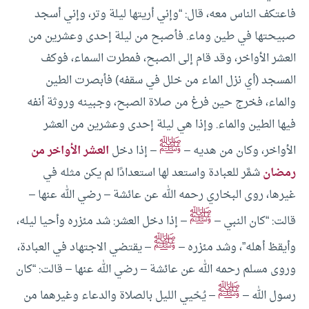
فاعتكف الناس معه، قال: “وإني أريتها ليلة وتر، وإني أسجد
صبيحتها في طين وماء.
فأصبح من ليلة إحدى وعشرين من
العشر الأواخر، وقد قام إلى الصبح، فمطرت السماء، فوكف
المسجد (أي نزل الماء من خلل في سقفه) فأبصرت الطين
والماء، فخرج حين فرغ من صلاة الصبح، وجبينه وروثة أنفه
فيها الطين والماء.
وإذا هي ليلة إحدى وعشرين من العشر
ﷺ
الأواخر، وكان من هديه –
– إذا دخل
العشر الأواخر من
رمضان
شمَّر للعبادة واستعد لها استعدادًا لم يكن مثله في
غيرها، روى البخاري رحمه الله عن عائشة – رضي الله عنها –
ﷺ
قالت: “كان النبي –
– إذا دخل العشر: شد مئزره وأحيا ليله،
ﷺ
وأيقظ أهله”، وشد مئزره –
– يقتضي الاجتهاد في العبادة،
وروى مسلم رحمه الله عن عائشة – رضي الله عنها – قالت: “كان
ﷺ
رسول الله –
– يُحْيي الليل بالصلاة والدعاء وغيرهما من