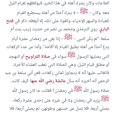
الطاعات وكان يشرك أهله في هذا الخير، فيوقظهم لقيام الليل
ﷺ
معه.
وكان –
– لا يترك أحدًا من أهله يستطيع القيام
للعبادة والسهر للإحياء، والقوة على ذلك إلا أيقظه، ذكر في
فتح
الباري
: روى الترمذي ومحمد بن نصر من حديث زينب بنت أم
ﷺ
سلمة: “لم يكن النبي –
– إذا بقي من رمضان عشرة أيام
يدع أحدًا من أهله يطيق القيام إلا أقامه”.
وأما عن عدد الركعات
ﷺ
التي يصليها الرسول
سواء في
صلاة التراويح
أو التهجد
أو مطلق قيام الليل، وهي الصلاة التي تعقب العشاء الآخرة،
فالغالب عليها أنه لا يتجاوز ثماني ركعات، فعن أبي سلمة بن عبد
الرحمن أنه أخبره: أنه سأل
عائشة رضي الله عنها
: كيف كانت
ﷺ
صلاة رسول الله
في رمضان؟ فقالت: ما كان رسول الله
ﷺ
يزيد ‌في ‌رمضان ‌ولا ‌في غيره على إحدى عشرة ركعة،
يصلي أربعا، فلا تسل عن حسنهن وطولهن، ثم يصلي أربعا، فلا