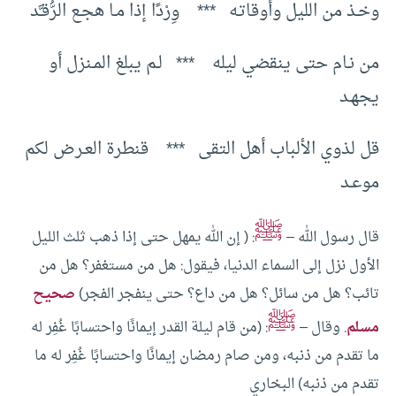
وخـذ من الليل وأوقاتـه *** وِرْدًا إذا مـا هجـع الرُّقـَّد
من نـام حتى ينقضي ليله *** لـم يبلغ المـنزل أو
يجهـد
قل لذوي الألباب أهل التقى *** قنطرة العـرض لكم
موعـد
ﷺ
قال رسول الله –
: ( إن الله يمهل حتى إذا ذهب ثلث الليل
الأول نزل إلى السماء الدنيا، فيقول: هل من مستغفر؟ هل من
تائب؟ هل من سائل؟ هل من داع؟ حتى ينفجر الفجر)
صحيح
ﷺ
مسلم
.
وقال –
: (من قام ليلة القدر إيمانًا واحتسابًا غُفِر له
ما تقدم من ذنبه، ومن صام رمضان إيمانًا واحتسابًا غُفِر له ما
تقدم من ذنبه) البخاري