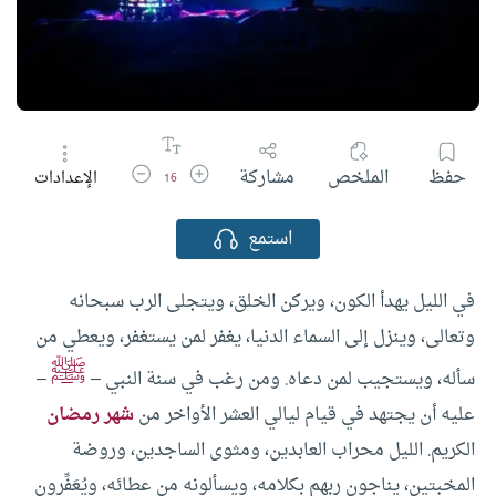
زيادة حجم الخط
تقليل حجم الخط
حفظ
الملخص
مشاركة
الإعدادات
16
استمع
في الليل يهدأ الكون، ويركن الخلق، ويتجلى الرب سبحانه
وتعالى، وينزل إلى السماء الدنيا، يغفر لمن يستغفر، ويعطي من
ﷺ
سأله، ويستجيب لمن دعاه. ومن رغب في سنة النبي –
–
عليه أن يجتهد في قيام ليالي العشر الأواخر من
شهر رمضان
الكريم.
الليل محراب العابدين، ومثوى الساجدين، وروضة
المخبتين، يناجون ربهم بكلامه، ويسألونه من عطائه، ويُعَفِّرون