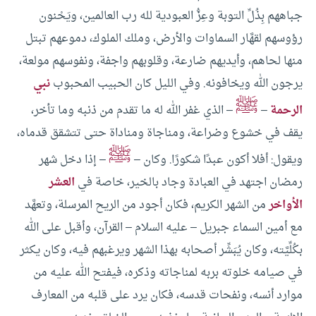
جباههم بِذُلِّ التوبة وعِزُّ العبودية لله رب العالمين، ويَحْنون
رؤوسهم لقهَّار السماوات والأرض، وملك الملوك، دموعهم تبتل
منها لحاهم، وأيديهم ضارعة، وقلوبهم واجفة، ونفوسهم مولعة،
يرجون الله ويخافونه.
وفي الليل كان الحبيب المحبوب
نبي
ﷺ
الرحمة
–
– الذي غفر الله له ما تقدم من ذنبه وما تأخر،
يقف في خشوع وضراعة، ومناجاة ومناداة حتى تتشقق قدماه،
ﷺ
ويقول: أفلا أكون عبدًا شكورًا.
وكان –
– إذا دخل شهر
رمضان اجتهد في العبادة وجاد بالخير، خاصة في
العشر
الأواخر
من الشهر الكريم، فكان أجود من الريح المرسلة، وتعهَّد
مع أمين السماء جبريل – عليه السلام – القرآن، وأقبل على الله
بكُلِّيَّته، وكان يُبَشِّر أصحابه بهذا الشهر ويرغبهم فيه، وكان يكثر
في صيامه خلوته بربه لمناجاته وذكره، فيفتح الله عليه من
موارد أنسه، ونفحات قدسه، فكان يرد على قلبه من المعارف