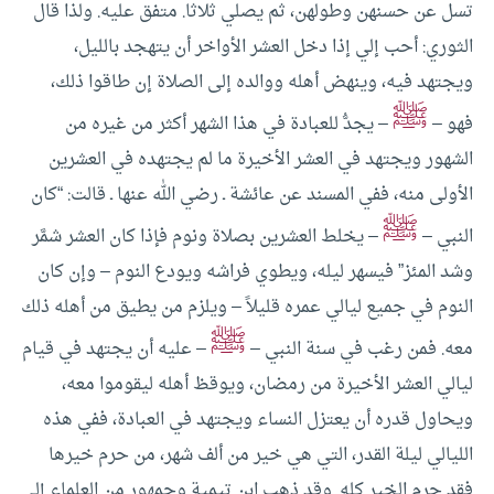
تسل عن حسنهن وطولهن، ثم يصلي ثلاثا. متفق عليه.
ولذا قال
الثوري: أحب إلي إذا دخل العشر الأواخر أن يتهجد بالليل،
ويجتهد فيه، وينهض أهله ووالده إلى الصلاة إن طاقوا ذلك،
ﷺ
فهو –
– يجدُّ للعبادة في هذا الشهر أكثر من غيره من
الشهور ويجتهد في العشر الأخيرة ما لم يجتهده في العشرين
الأولى منه، ففي المسند عن عائشة ـ رضي الله عنها ـ قالت: “كان
ﷺ
النبي –
– يخلط العشرين بصلاة ونوم فإذا كان العشر شمَّر
وشد المئز” فيسهر ليله، ويطوي فراشه ويودع النوم – وإن كان
النوم في جميع ليالي عمره قليلاً – ويلزم من يطيق من أهله ذلك
ﷺ
معه.
فمن رغب في سنة النبي –
– عليه أن يجتهد في قيام
ليالي العشر الأخيرة من رمضان، ويوقظ أهله ليقوموا معه،
ويحاول قدره أن يعتزل النساء ويجتهد في العبادة، ففي هذه
الليالي ليلة القدر، التي هي خير من ألف شهر، من حرم خيرها
فقد حرم الخير كله.
وقد ذهب ابن تيمية وجمهور من العلماء إلى