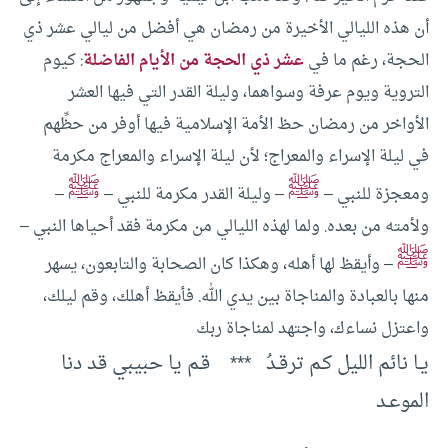
أن هذه الليالي الأخيرة من رمضان هي أفضل من ليالي عشر ذي
الحجة، رغم ما في
عشر ذي الحجة من الأيام الفاضلة
: كيوم
التروية ويوم عرفة وسواهما، وليلة القدر التي فيها العشر
الأواخر من رمضان حظ الأمة الإسلامية فيها أوفر من حظِّهم
في ليلة الإسراء والمعراج؛ لأن ليلة الإسراء والمعراج مكرمة
ﷺ
ﷺ
ومعجزة للنبي –
– وليلة القدر مكرمة للنبي –
–
ولأمته من بعده.
ولما لهذه الليالي من مكرمة فقد أحياها النبي –
ﷺ
– وأيقظ لها أهله، وهكذا كان الصحابة والتابعون، يسهر
منها بالعبادة والمناجاة بين يدي الله. فأيقظ أهلك، وقم ليلك،
واعتزل نساءك، واجتهد لمناجاة ربك
يـا نائم الليل كـم ترقـدُ *** قـم يا حبيبي قد دنا
الموعـد