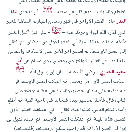
الإلهية، والمنح الربانية، ما يغذيه، وعن الخلق يغنيه، وعن
ﷺ
الطعام والشراب يرويه.
كان من سنته –
– أن يتحرى
ليلة
القدر
خلال العشر الأواخر في شهر رمضان المبارك، التماسًا للخير
ﷺ
الذي قدَّره الله فيها، وحرصًا منه –
– على نيل أكمل الخير
وأتمَّه؛ ولذلك اعتكف مرة في العشر الأول من رمضان، ثم انتقل
إلى العشر الأواسط، ثم استقر آخر الأمر على الاعتكاف والتماس
ليلة القدر في العشر الأواخر من رمضان.
روى مسلم عن
أبي
ﷺ
سعيد الخدري
– رضي الله عنه – قال: إن رسول الله –
–
اعتكف العشر الأول من رمضان ثم اعتكف العشر الأوسط في
قبة تركية على سدتها حصير، والسدة هي مظلة توضع على
الباب، قال: فأخذ الحصير بيده فنحاها في ناحية القبة، ثم أطلع
رأسه، فكلم الناس، فدنوا منه، فقال: ” إني اعتكفت العشر الأول،
ألتمس هذه الليلة، ثم اعتكفت العشر الأوسط، ثم أتيت، فقيل لي:
إنها في العشر الأواخر فمن أحب منكم أن يعتكف (فليعتكف)