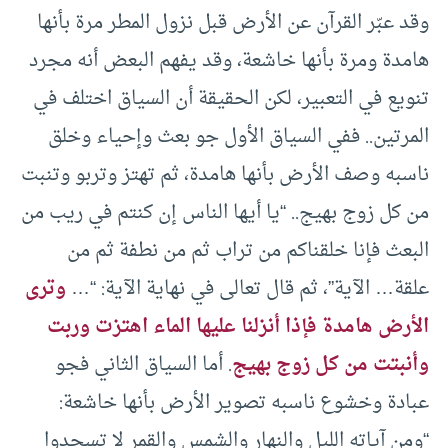
وقد عبّر القرآن عن الأرض قبل نزول المطر مرة بأنها
هامدة ومرة بأنها خاشعة، وقد يفهم البعض أنه مجرد
تنويع في التعبير، لكن الحقيقة أن السياق اختلف في
المرتين.. ففي السياق الأول جو بعث وإحياء وخلق
ناسبه وصف الأرض بأنها هامدة، ثم تهتز وتربو وتنبت
من كل زوج بهيج.. “يا أيها الناس إن كنتم في ريب من
البعث فإنا خلقناكم من تراب ثم من نطفة ثم من
علقة… الآية”، ثم قال تعالى في نهاية الآية: “…
وترى
الأرض هامدة فإذا أنزلنا عليها الماء اهتزت وربت
وأنبتت من كل زوج بهيج
. أما السياق الثاني فجو
عبادة وخشوع ناسبه تصوير الأرض بأنها خاشعة:
“ومن آياته الليل والنهار والشمس والقمر لا تسجدوا