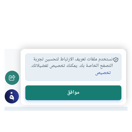
هل انتفعت بهذا المحتوى؟
نستخدم ملفات تعريف الارتباط لتحسين تجربة
التصفح الخاصة بك. يمكنك تخصيص تفضيلاتك.
تخصيص
نعم
لا
موافق
المحتوى والموارد المذكورة لا تعكس بالضرورة وجهة نظر
موقع "إسلام أون لاين".