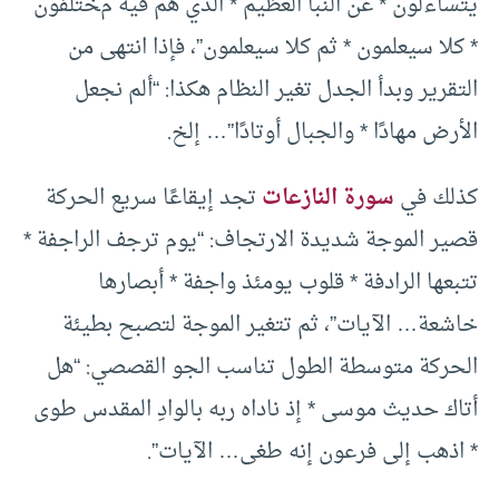
يتساءلون * عن النبأ العظيم * الذي هم فيه مختلفون
* كلا سيعلمون * ثم كلا سيعلمون”، فإذا انتهى من
التقرير وبدأ الجدل تغير النظام هكذا: “ألم نجعل
الأرض مهادًا * والجبال أوتادًا”… إلخ.
كذلك في
سورة النازعات
تجد إيقاعًا سريع الحركة
قصير الموجة شديدة الارتجاف: “يوم ترجف الراجفة *
تتبعها الرادفة * قلوب يومئذ واجفة * أبصارها
خاشعة… الآيات”، ثم تتغير الموجة لتصبح بطيئة
الحركة متوسطة الطول تناسب الجو القصصي: “هل
أتاك حديث موسى * إذ ناداه ربه بالوادِ المقدس طوى
* اذهب إلى فرعون إنه طغى… الآيات”.