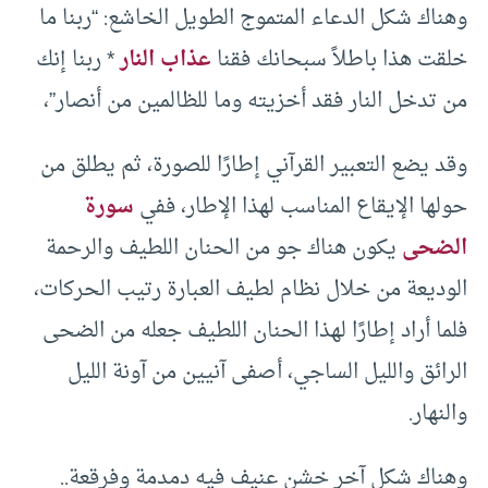
وهناك شكل الدعاء المتموج الطويل الخاشع: “ربنا ما
خلقت هذا باطلاً سبحانك فقنا
عذاب النار
* ربنا إنك
من تدخل النار فقد أخزيته وما للظالمين من أنصار”،
وقد يضع التعبير القرآني إطارًا للصورة، ثم يطلق من
حولها الإيقاع المناسب لهذا الإطار، ففي
سورة
الضحى
يكون هناك جو من الحنان اللطيف والرحمة
الوديعة من خلال نظام لطيف العبارة رتيب الحركات،
فلما أراد إطارًا لهذا الحنان اللطيف جعله من الضحى
الرائق والليل الساجي، أصفى آنيين من آونة الليل
والنهار.
وهناك شكل آخر خشن عنيف فيه دمدمة وفرقعة..