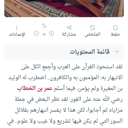
زيادة حجم الخط
تقليل حجم الخط
حفظ
الملخص
مشاركة
الإعدادات
16
قائمة المحتويات
لقد استحوذ القرآن على العرب وأجمع الكل على
الانبهار به: المؤمنون به والكافرون.. اضطرب له الوليد
بن المغيرة ولم يؤمن، فيما أسلم
عمر بن الخطاب
رضي الله عنه على الفور. لقد نظر البعض في جملة
مزاياه ثم أجابوا، لكن هذا لا يفسر انبهارهم بقلائل
السور التي لم يكن فيها تشريع ولا غيب ولا علوم.. في