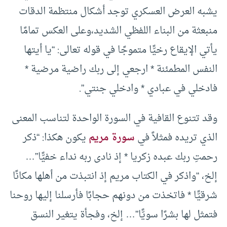
يشبه العرض العسكري توجد أشكال منتظمة الدقات
منبعثة من البناء اللفظي الشديد،وعلى العكس تمامًا
يأتي الإيقاع رخيًّا متموجًا في قوله تعالى: “يا أيتها
النفس المطمئنة * ارجعي إلى ربك راضية مرضية *
فادخلي في عبادي * وادخلي جنتي”.
وقد تتنوع القافية في السورة الواحدة لتناسب المعنى
الذي تريده فمثلاً في
سورة مريم
يكون هكذا: “ذكر
رحمتِ ربك عبده زكريا * إذ نادى ربه نداء خفيًّا”…
إلخ، “واذكر في الكتاب مريم إذ انتبذت من أهلها مكانًا
شرقيًّا * فاتخذت من دونهم حجابًا فأرسلنا إليها روحنا
فتمثل لها بشرًا سويًّا”… إلخ، وفجأة يتغير النسق