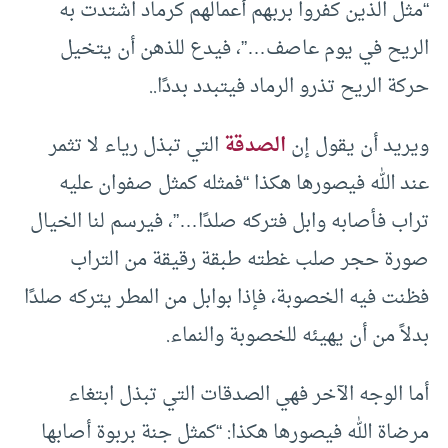
“مثل الذين كفروا بربهم أعمالهم كرماد اشتدت به
الريح في يوم عاصف…”، فيدع للذهن أن يتخيل
حركة الريح تذرو الرماد فيتبدد بددًا..
ويريد أن يقول إن
الصدقة
التي تبذل رياء لا تثمر
عند الله فيصورها هكذا “فمثله كمثل صفوان عليه
تراب فأصابه وابل فتركه صلدًا…”، فيرسم لنا الخيال
صورة حجر صلب غطته طبقة رقيقة من التراب
فظنت فيه الخصوبة، فإذا بوابل من المطر يتركه صلدًا
بدلاً من أن يهيئه للخصوبة والنماء.
أما الوجه الآخر فهي الصدقات التي تبذل ابتغاء
مرضاة الله فيصورها هكذا: “كمثل جنة بربوة أصابها