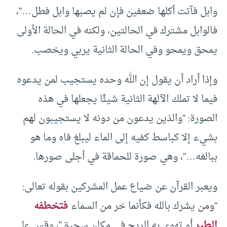
وابل فآتت أكلها ضعفين فإن لم يصبها وابل فطل…”،
فالوابل مشترك في الحالتين، ولكنه في الحالة الأولى
يمحق ويمحو وفي الحالة الثانية يربي ويخصب.
وإذا أراد أن يقول إن الله وحده يستجيب لمن يدعوه
فيما لا تملك الآلهة الثانية شيئًا يجعلها في هذه
الصورة: “والذين يدعون من دونه لا يستجيبون لهم
بشيء إلا كباسط كفيه إلى الماء ليبلغ فاه وما هو
ببالغه…”، وهي صورة للحماقة في أجلى صورها.
ويعبر القرآن عن ضياع عمل المشركين بقوله تعالى:
“ومن يشرك بالله فكأنما خر من السماء
فتخطفه
الطير
أو تهوي به الريح في مكان سحيق”، وقس على