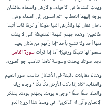
ويدبّ النشاط في الأحياء.. والأرض والسماء عاقلتان
يوجه إليهما الخطاب: “ثم استوى إلى السماء وهي
دخان فقال لها وللأرض ائتيا طوعًا أو كرهًا قالتا أتينا
طائعين”. وهذه جهنم النهمة المتغيظة التي لا يفلت
منها أحد ولا تشبع بأحد “إذا رأتهم من مكان بعيد
سمعوا لها تغيظًا وزفيرًا”.أما إذا قرأت
سورة الناس
تجد صوتك يحدث وسوسة كاملة تناسب جو السورة.
وهناك مقابلات دقيقة في الأشكال تناسب صور النعيم
والعذاب: “كلا إذا دكت الأرض دكًّا دكًّا * وجاء ربك
والملك صفًّا صفًّا * وجيء يومئذ بجهنم يومئذ يتذكر
الإنسان وأنَّى له الذكرى”.. في وسط هذا الروع الذي