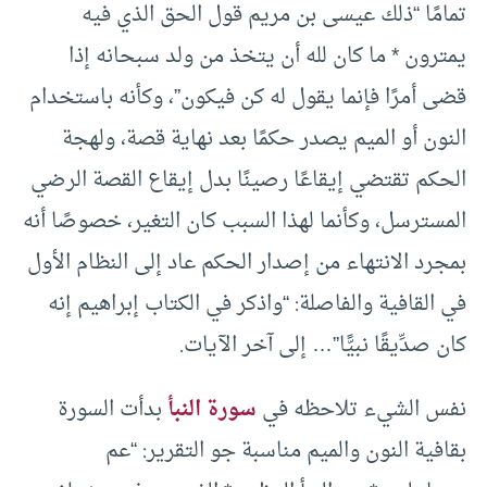
تمامًا “ذلك عيسى بن مريم قول الحق الذي فيه
يمترون * ما كان لله أن يتخذ من ولد سبحانه إذا
قضى أمرًا فإنما يقول له كن فيكون”، وكأنه باستخدام
النون أو الميم يصدر حكمًا بعد نهاية قصة، ولهجة
الحكم تقتضي إيقاعًا رصينًا بدل إيقاع القصة الرضي
المسترسل، وكأنما لهذا السبب كان التغير، خصوصًا أنه
بمجرد الانتهاء من إصدار الحكم عاد إلى النظام الأول
في القافية والفاصلة: “واذكر في الكتاب إبراهيم إنه
كان صدِّيقًا نبيًّا”… إلى آخر الآيات.
نفس الشيء تلاحظه في
سورة النبأ
بدأت السورة
بقافية النون والميم مناسبة جو التقرير: “عم