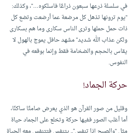
في سلسلة ذرعها سبعون ذراعًا فاسلكوه…”، وكذلك:
“يوم ترونها تذهل كل مرضعة عما أرضعت وتضع كل
ذات حمل حملها وترى الناس سكارى وما هم بسكارى
ولكن عذاب الله شديد” مشهد حافل يموج بالهول لا
يقاس بالحجم والضخامة فقط وإنما بوقعه في
النفوس.
حركة الجماد!
وقليل من صور القرآن هو الذي يعرض صامتًا ساكنًا،
أما أغلب الصور ففيها حركة وتخلع على الجماد حياة
مثل “والصبح إذا تنفس”.. يتنفس فتتنفس معه الحياة