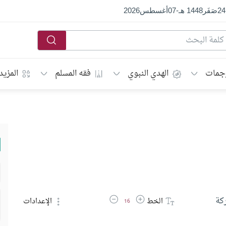
24
صَفَر
1448 هـ
-
07
أغسطس
2026
جمات
الهدي النبوي
فقه المسلم
المزيد
زيادة حجم الخط
تقليل حجم الخط
كة
الخط
الإعدادات
16