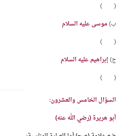
( )
ب)
موسى عليه السلام
( )
ج)
إبراهيم عليه السلام
( )
السؤال الخامس والعشرون:
أبو هريرة
(رضي الله عنه)
ضع علامة (صح) أما العبارة المناسبة: