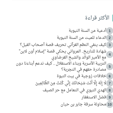
الأكثر قراءة
أدعية من السنة النبوية
1
الدعاء للميت من السنة النبوية
2
كيف ينفي النظم القرآني تحريف قصة أصحاب الفيل؟
3
شهادة للتاريخ.. المرواني يحكي قصة “إسلام أون لاين”
4
مع الأمير الوالد والشيخ القرضاوي
التربية الأسرية وبناء الاستقلال .. كيف ندعم أبناءنا دون
5
مصادرة حقهم في التجربة؟
خلافات زوجية في بيت النبوة
6
لَا إِلَهَ إِلَّا أَنْتَ سُبْحَانَكَ إِنِّي كُنْتُ مِنَ الظَّالِمِينَ
7
الهدي النبوي في التعامل مع حر الصيف
8
فضل الاستغفار
9
محاولة سرقة جابر بن حيان
10