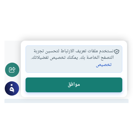
هل انتفعت بهذا المحتوى؟
نستخدم ملفات تعريف الارتباط لتحسين تجربة
التصفح الخاصة بك. يمكنك تخصيص تفضيلاتك.
تخصيص
نعم
لا
موافق
المحتوى والموارد المذكورة لا تعكس بالضرورة وجهة نظر
موقع "إسلام أون لاين".