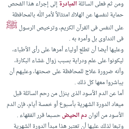
ومن ثم فعلى السائلة
المبادرة
إلى إجراء هذا الفحص
حماية لنفسها عن الهلاك امتثالاً لأمر الله بالمحافظة
ﷺ
على النفس فى القرآن الكريم، وترخيص الرسول
فى التداوى بل وأمره به .‏
وعليها أيضا أن تطلع أولياء أمرها على رأى الأطباء،
ليكونوا على علم ودراية بسبب زوال غشاء البكارة،
وأنه ضرورة علاج للمحافظة على صحتها، وعليهم أن
يباشروا معها كل ذلك .‏
أما عن الدم الأسود الذى ينزل من رحم السائلة قبل
ميعاد الدورة الشهرية بأسبوع أو خمسة أيام، فإن الدم
الأسود من ألوان
دم الحيض
حسبما قرر الفقهاء .‏
وتبعا لذلك عليها أن تعتبر هذا مبدأ الدورة الشهرية