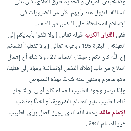
وتشخيص المرض و تحديد طرق العلاج، كان على
السائلة النزول عند رأيهم، لأن من الضرورات فى
الإسلام المحافظة على النفس من التلف .‏
ففى
القرآن الكريم
قوله تعالى {‏ ولا تلقوا بأيديكم إلى
التهلكة }‏ البقرة ‏195 ، وقوله تعالى {‏ ولا تقتلوا أنفسكم
إن الله كان بكم رحيمًا }‏ النساء ‏29 ، ولا شك أن إهمال
العلاج من باب إهلاك النفس الإنسانية ومؤد إلى قتلها،
وهو محرم ومنهى عنه شرعًا بهذه النصوص .‏
وإذا تيسر وجود الطبيب المسلم كان أولى، وإلا جاز
ذلك للطبيب غير المسلم للضرورة، أو أخذًا بمذهب
الإمام مالك
رحمه الله الذى يجيز العمل برأى الطبيب
غير المسلم الثقة .‏