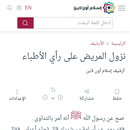
إسلام أون لاين
EN
الرئيسية
الأرشيف
نزول المريض على رأي الأطباء
أرشيف إسلام أون لاين
زيادة حجم الخط
تقليل حجم الخط
حفظ
مشاركة
الإعدادات
16
ﷺ
صح عن رسول الله
أنه أمر بالتداوى .‏
فقد روى عن أسامة بن شريك قال (‏جاء أعرابى فقال