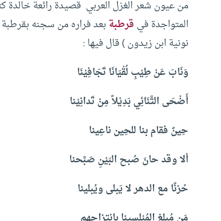
من عيون شعر الغزل العربي قصيدة رائعة خالدة كت
المتواجدة في
قرطبة
بعد فراره من سجنه بقرطبة إ
نونية ابن زيدون ) قال فيها :
وَنَابَ عَنْ طِيْبِ لُقْيَانَا تَجَافِيْنَا
أَضْحَى التَّنَائِي بَدِيْلاً مِنْ تَدانِيْنا
حِينٌ فقام بنا للحِين ناعِينا
ألا وقد حانَ صُبح البَيْنِ صَبَّحنا
حُزنًا مع الدهر لا يَبلى ويُبلينا
مَن مُبلغ المُبْلِسينا بانتزاحِهم