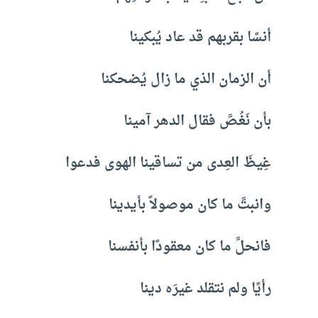
أنسًا بقربهم قد عاد يُبكينا
أن الزمان الذي ما زال يُضحكنا
بأن نَغُصَّ فقال الدهر آمينا
غِيظَ العِدى من تساقينا الهوى فدعوا
وانبتَّ ما كان موصولاً بأيدينا
فانحلَّ ما كان معقودًا بأنفسنا
رأيًا ولم نتقلد غيرَه دينا