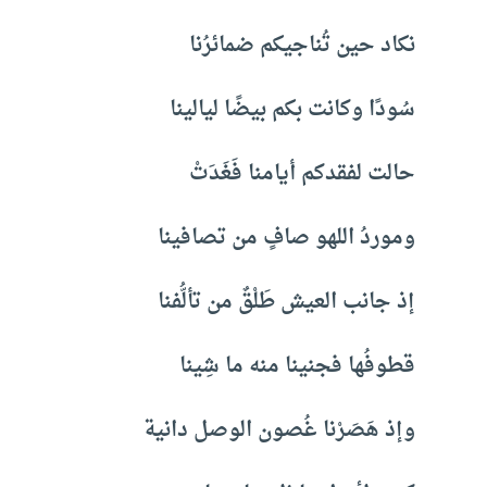
نكاد حين تُناجيكم ضمائرُنا
سُودًا وكانت بكم بيضًا ليالينا
حالت لفقدكم أيامنا فَغَدَتْ
وموردُ اللهو صافٍ من تصافينا
إذ جانب العيش طَلْقٌ من تألُّفنا
قطوفُها فجنينا منه ما شِينا
وإذ هَصَرْنا غُصون الوصل دانية