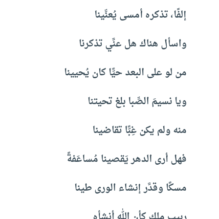
إلفًا، تذكره أمسى يُعنِّينا
واسأل هناك هل عنَّي تذكرنا
من لو على البعد حيًّا كان يُحيينا
ويا نسيمَ الصِّبا بلغ تحيتنا
منه ولم يكن غِبًّا تقاضينا
فهل أرى الدهر يَقصينا مُساعَفةً
مسكًا وقدَّر إنشاء الورى طينا
ربيب ملك كأن الله أنشأه