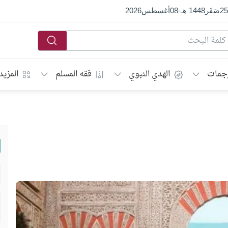
25
صَفَر
1448 هـ
-
08
أغسطس
2026
جمات
الهدي النبوي
فقه المسلم
المزيد