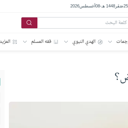
25
صَفَر
1448 هـ
-
08
أغسطس
2026
جمات
الهدي النبوي
فقه المسلم
المزيد
ض؟