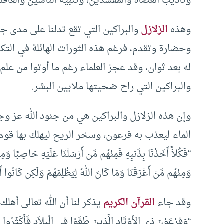
وتأديب العصاة والمفسدين، وتنبيه الناسين والغافلي
وهذه
الزلازل
والبراكين التي تقع تدلنا على مدى جه
وحضارة وتقدم، فرغم هذه الثورات الهائلة في التكن
له بعد ثوان، وقد عجز العلماء رغم ما أوتوا من علم 
والبراكين التي راح ضحيتها ملايين البشر.
وإن هذه الزلازل والبراكين هي من جنود الله عز وج
الماء ليعذب به فرعون، وسخر الريح ليهلك بها قوم ع
“فَكُلاًّ أَخَذْنَا بِذَنبِهِ فَمِنْهُم مَّن أَرْسَلْنَا عَلَيْهِ حَاصِبًا وَ
وَمِنْهُم مَّنْ أَغْرَقْنَا وَمَا كَانَ اللهُ لِيَظْلِمَهُمْ وَلَكِن كَانُوا أ
وقد جاء
القرآن الكريم
يذكر لنا أن الله تعالى أهل
“وَفِرْعَوْنَ ذِي الأوْتَادِ الَّذِينَ طَغَوْا فِي الْبِلاَدِ فَأَكْثَرُوا 