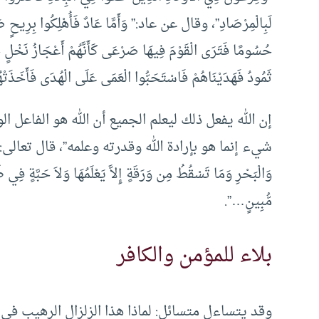
لَبِالْمِرْصَادِ”، وقال عن عاد:” وَأَمَّا عَادٌ فَأُهْلِكُوا بِرِيحٍ صَرْصَ
حُسُومًا فَتَرَى الْقَوْمَ فِيهَا صَرْعَى كَأَنَّهُمْ أَعْجَازُ نَخْلٍ
ثَمُودُ فَهَدَيْنَاهُمْ فَاسْتَحَبُّوا الْعَمَى عَلَى الْهُدَى فَأَخَذَتْه
إن الله يفعل ذلك ليعلم الجميع أن الله هو الفاعل ا
شيء إنما هو بإرادة الله وقدرته وعلمه”، قال تعالى: “وَعِنْدَهُ مَفَا
وَالْبَحْرِ وَمَا تَسْقُطُ مِن وَرَقَةٍ إِلاَّ يَعْلَمُهَا وَلاَ حَبَّةٍ ف
مُّبِينٍ…”.
بلاء للمؤمن والكافر
وقد يتساءل متسائل: لماذا هذا الزلزال الرهيب في