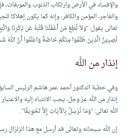
والإفساد في الأرض وارتكاب الذنوب والموبقات، ف
والفاجر، المؤمن والكافر، وإنه كما يكون إهلاكا للجب
تعالى يقول: “وَلاَ تُطِعْ مَنْ أَغْفَلْنَا قَلْبَهُ عَن ذِكْرِنَا وَاتَّب
تُصِيبَنَّ الَّذِينَ ظَلَمُوا مِنْكُمْ خَاصَّةً وَاعْلَمُوا أَنّ
إنذار من الله
وفي خطبة الدكتور أحمد عمر هاشم الرئيس السابق ل
إنذار من الله عز وجل، يجب الانتباه إليه والاعتبار ب
الله تعالى: “وَمَا نُرْسِلُ بِالآَيَاتِ إِلاَّ تَخْوِيفًا” .
إن الله سبحانه وتعالى قد أرسل مع هذا الزلزال رسال