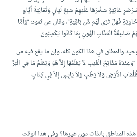
رٍ عَاتِيَةٍ سَخَّرَهَا عَلَيْهِمْ سَبْعَ لَيَالٍ وَثَمَانِيَةَ أَيَّامٍ
 خَاوِيَةٍ فَهَلْ تَرَى لَهُم مِّن بَاقِيَةٍ”، وقال عن ثمود: “وَأَمَّا
ُمْ صَاعِقَةُ الْعَذَابِ الْهُونِ بِمَا كَانُوا يَكْسِبُونَ.
لوحيد والمطلق في هذا الكون كله، وإن ما يقع فيه من
تِحُ الْغَيْبِ لاَ يَعْلَمُهَا إِلاَّ هُوَ وَيَعْلَمُ مَا فِي الْبَرِّ
ِي ظُلُمَاتِ الأَرْضِ وَلاَ رَطْبٍ وَلاَ يَابِسٍ إِلاَّ فِي كِتَابٍ
 هذه المناطق بالذات دون غيرها؟ وفي هذا الوقت