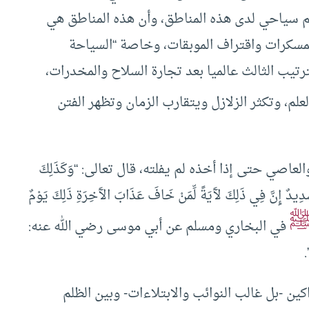
سم سياحي لدى هذه المناطق، وأن هذه المناطق هي
لمسكرات واقتراف الموبقات، وخاصة “السياحة
رتيب الثالث عالميا بعد تجارة السلاح والمخدرات،
علم، وتكثر الزلازل ويتقارب الزمان وتظهر الفتن
اصي حتى إذا أخذه لم يفلته، قال تعالى: “وَكَذَلِكَ
 شَدِيدٌ إِنَّ فِي ذَلِكَ لآَيَةً لِّمَنْ خَافَ عَذَابَ الآَخِرَةِ ذَلِكَ يَوْمٌ
في البخاري ومسلم عن أبي موسى رضي الله عنه:
كين -بل غالب النوائب والابتلاءات- وبين الظلم