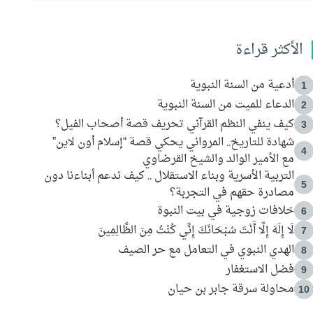
الأكثر قراءة
أدعية من السنة النبوية
1
الدعاء للميت من السنة النبوية
2
كيف ينفي النظم القرآني تحريف قصة أصحاب الفيل؟
3
شهادة للتاريخ.. المرواني يحكي قصة “إسلام أون لاين”
4
مع الأمير الوالد والشيخ القرضاوي
التربية الأسرية وبناء الاستقلال .. كيف ندعم أبناءنا دون
5
مصادرة حقهم في التجربة؟
خلافات زوجية في بيت النبوة
6
لَا إِلَهَ إِلَّا أَنْتَ سُبْحَانَكَ إِنِّي كُنْتُ مِنَ الظَّالِمِينَ
7
الهدي النبوي في التعامل مع حر الصيف
8
فضل الاستغفار
9
محاولة سرقة جابر بن حيان
10