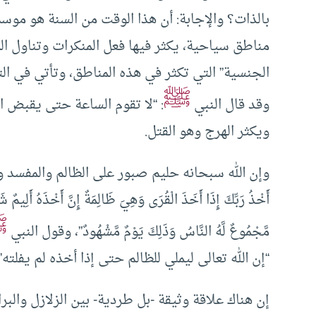
بالذات؟ والإجابة: أن هذا الوقت من السنة هو مو
مناطق سياحية، يكثر فيها فعل المنكرات وتناول ا
الجنسية” التي تكثر في هذه المناطق، وتأتي في الت
ﷺ
وقد قال النبي
: “لا تقوم الساعة حتى يقبض ال
ويكثر الهرج وهو القتل.
وإن الله سبحانه حليم صبور على الظالم والمفسد والع
أَخْذُ رَبِّكَ إِذَا أَخَذَ الْقُرَى وَهِيَ ظَالِمَةٌ إِنَّ أَخْذَهُ أَلِيمٌ
ﷺ
مَّجْمُوعٌ لَّهُ النَّاسُ وَذَلِكَ يَوْمٌ مَّشْهُودٌ”، وقول النبي
“إن الله تعالى ليملي للظالم حتى إذا أخذه لم يفلته”.
إن هناك علاقة وثيقة -بل طردية- بين الزلازل والبرا