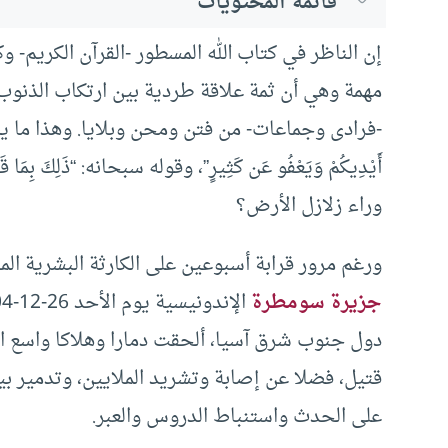
قائمة المحتويات
إن الناظر في كتاب الله المسطور -القرآن الكريم- و
مهمة وهي أن ثمة علاقة طردية بين ارتكاب الذنوب
-فرادى وجماعات- من فتن ومحن وبلايا. وهذا ما يصدقه قوله 
أَيْدِيكُمْ وَيَعْفُو عَن كَثِيرٍ”، وقوله سبحانه: “ذَلِكَ بِمَا قَدَّم
وراء زلازل الأرض؟
ورغم مرور قرابة أسبوعين على الكارثة البشرية ا
جزيرة سومطرة
قتيل، فضلا عن إصابة وتشريد الملايين، وتدمير بي
على الحدث واستنباط الدروس والعبر.