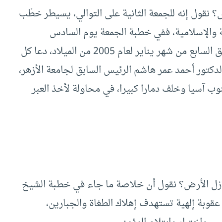
؟ نقول إنه للجمعة الثانية على التوالي، يسيطر خطْب
ة والإسلامية، ففي خطبة الجمعة يوم السادس
لعام 1425 هـ، الموافق السابع من شهر يناير لعام 2005 من الميلاد، دعا كل
دكتور أحمد عمر هاشم الرئيس السابق لجامعة الأزهر،
وب آسيا وخلف دمارا كبيرا، في محاولة لأخذ العبر
لازل الأرض؟ نقول أن خلاصة ما جاء في خطبة الشيخ
قوبة إلهية تستهدف إهلاك الطغاة والجبارين،