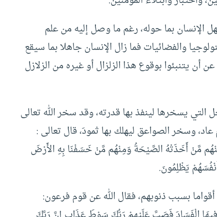
ن، واختبار وابتلاء المؤمنين.
ل الإنسان بما حوله، رغم ما وصل إليه من علم
ولوجيا والفضائيات فما زال الإنسان جاهلا بما سيقع
عن أن يتنبئوا بوقوع هذا الزلزال أو غيره من الزلازل
ل التي يسخرها لينفذ بها قدرته، وقد سخر الله تعالى
اد، وسخر الصواعق ليهلك بها ثمودَ، قال تعالى :
مِنْهُم مَّنْ أَخَذَتْهُ الصَّيْحَةُ وَمِنْهُم مَّنْ خَسَفْنَا بِهِ الأَرْضَ
َنْفُسَهُمْ يَظْلِمُونَ.
ك أقواما بسبب ذنوبهم، فقال الله عن قوم فرعون:
فِيهَا الْفَسَادَ فَصَبَّ عَلَيْهِمْ رَبُّكَ سَوْطَ عَذَابٍ إِنَّ رَبَّكَ