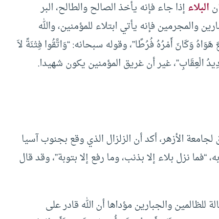
إن
البلاء
إذا جاء فإنه يأخذ الصالح والطالح، البر
ارين والمجرمين فإنه يأتي ابتلاء للمؤمنين، والله
َعَ هَوَاهُ وَكَانَ أَمْرُهُ فُرُطًا”، وقوله سبحانه: “وَاتَّقُوا فِتْنَةً لاَ
َ اللهَ شَدِيدُ الْعِقَابِ”، غير أن غريق المؤمنين يكون شهيدا.
جامعة الأزهر، أكد أن الزلزال الذي وقع بجنوب آسيا
ه، “فما نزل بلاء إلا بذنب، وما رفع إلا بتوبة”، وقد قال
ة للظالمين والجبارين مؤداها أن الله قادر على