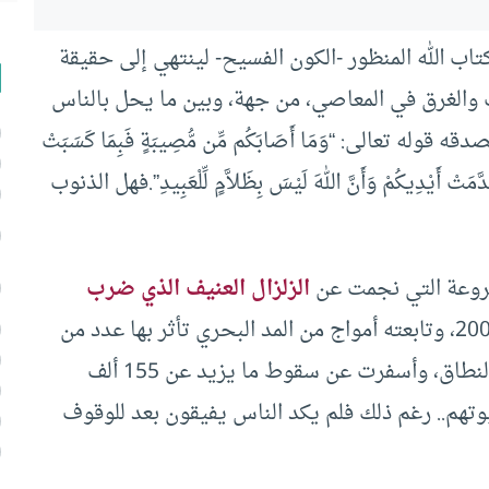
كتاب الله المنظور -الكون الفسيح- لينتهي إلى حقيقة
 والغرق في المعاصي، من جهة، وبين ما يحل بالناس
تعالى: “وَمَا أَصَابَكُم مِّن مُّصِيبَةٍ فَبِمَا كَسَبَتْ
َتْ أَيْدِيكُمْ وَأَنَّ اللهَ لَيْسَ بِظَلاَّمٍ لِّلْعَبِيدِ”.فهل الذنوب
لمروعة التي نجمت عن
الزلزال العنيف الذي ضرب
الإندونيسية يوم الأحد 26-12-2004، وتابعته أمواج من المد البحري تأثر بها عدد من
دول جنوب شرق آسيا، ألحقت دمارا وهلاكا واسع النطاق، وأسفرت عن سقوط ما يزيد عن 155 ألف
وتهم.. رغم ذلك فلم يكد الناس يفيقون بعد للوقوف