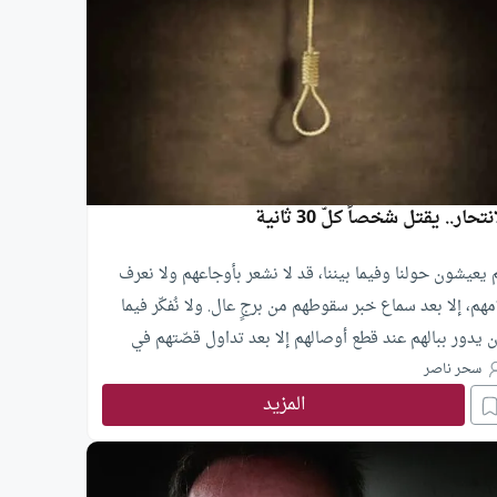
نتحار.. يقتل شخصاً كلّ 30 ثانية
 يعيشون حولنا وفيما بيننا، قد لا نشعر بأوجاعهم ولا نعرف
مهم، إلا بعد سماع خبر سقوطهم من برجٍ عال. ولا نُفكّر فيما
ن يدور ببالهم عند قطع أوصالهم إلا بعد تداول قصّتهم في
مواقع الإلكترونية. كانوا في لحظة ما يشعّون بالحياة وفي
سحر ناصر
المزيد
وسة شيطانية أزهقوا أرواحهم بأيديهم وارتكبوا في
حارهم ذنباً من كبائر الذنوب.