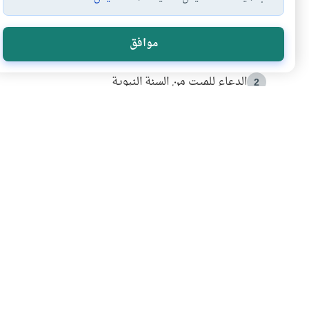
الأكثر قراءة
موافق
أدعية من السنة النبوية
1
الدعاء للميت من السنة النبوية
2
كيف ينفي النظم القرآني تحريف قصة أصحاب الفيل؟
3
شهادة للتاريخ.. المرواني يحكي قصة “إسلام أون لاين” مع
4
التربية الأسرية وبناء الاستقلال .. كيف ندعم أبناءنا د
5
اشترك في قائمتنا 