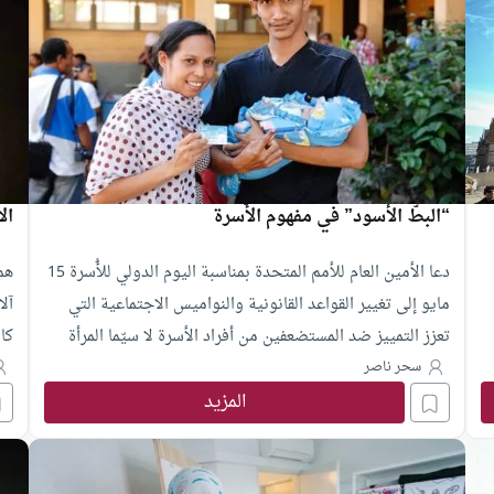
“البطّ الأسود” في مفهوم الأُسرة
الا
دعا الأمين العام للأمم المتحدة بمناسبة اليوم الدولي للأُسرة 15
هم
مايو إلى تغيير القواعد القانونية والنواميس الاجتماعية التي
آلا
تعزز التمييز ضد المستضعفين من أفراد الأسرة لا سيّما المرأة
كا
والطفل، مُناشداً الأُسر إلى الوقوف صفاً واحداً للدفاع عن حقّ
ال
سحر ناصر
المزيد
المستضعفين داخل الأُسر، من أجل عالم تُصان فيه كرامة الجميع
وس
ومن أجل مجتمعات مُتماسكة.
انت