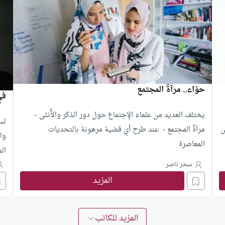
حوّاء.. مرآةٌ المجتمع
في
يختلف العديد من علماء الإجتماع حول دور الذكر والأُنثى -
لس
ُ
مرآةٌ المجتمع - عند طرح أي قضية مرهونة بالتحديات
وا
المعاصرة
ال
الد
سحر ناصر
ي
المزيد
وع
على
با
المزيد للكاتب