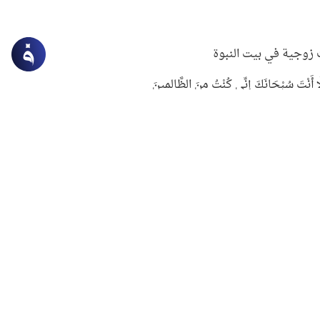
زوجية في بيت النبوة
ِلَّا أَنْتَ سُبْحَانَكَ إِنِّي كُنْتُ مِنَ الظَّالِمِينَ
لنبوي في التعامل مع حر الصيف
ستغفار
سرقة جابر بن حيان