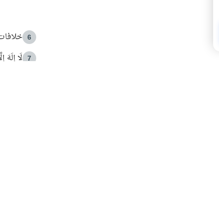
خلافات 
6
لَا إِلَهَ إ
7
الهدي ا
8
 الأمير الوالد والشيخ القرضاوي
فضل الا
9
ون مصادرة حقهم في التجربة؟
محاولة 
10
البريدية ليصلك كل جديد