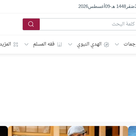
صَفَر
1448 هـ
-
09
أغسطس
2026
جمات
الهدي النبوي
فقه المسلم
المزيد