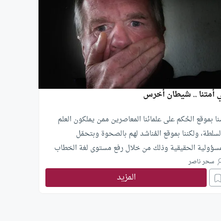
 أمتنا .. شيطان أخرس
نا بموقع الحُكم على علمائنا المعاصرين ممن يملكون العلم
لسلطة، ولكننا بموقع المُناشد لهم بالصحوة وبتحمّل
مسؤولية الحقيقية وذلك من خلال رفع مستوى لغة الخطاب
يني، وتعزيز الإنفتاح والحوار، والبُعد عن التعصّب والتفرقة،
سحر ناصر
المزيد
دم السكوت عن الحقّ الذي أصبح جلياً.. وبالتعامل مع العنف
 أنه خطيئة وعلى أنه آفة إجتماعية لا بدّ من التصدّي لها
لموعظة الحسنة