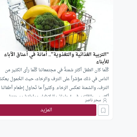
“التربية الغذائية والتغذوية”.. أمانة في أعناق الآباء
للأبناء
كُلّما كان الطفل أكثر سُمنةً في مجتمعاتنا كُلّما رأى الكثير من
الناس في ذلك مؤشراً على الترف والرخاء، حيث الخُمول يعكس
الترف، والسُمنة تعكس الرخاء. وكثيراً ما نُحاول إطعام أطفالنا
أكثر من طاقاتهم في مُحاولة منّا لإظهار عواطفنا ومحبّتنا
سحر ناصر
لهؤلاء، على اعتبار أن الطفل يحتاج إلى التغذية بنسبة كبيرة ك
المزيد
يكتمل نموّه، وعلى اعتبار أن