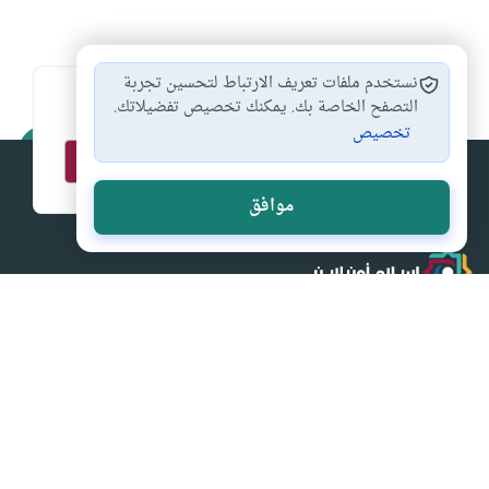
نستخدم ملفات تعريف الارتباط لتحسين تجربة
اشترك في قائمتنا البريدية ليصلك كل جديد
التصفح الخاصة بك. يمكنك تخصيص تفضيلاتك.
تخصيص
موافق
إسلام أون لاين
من (اقرأ) إلى (واسجد واقترب) إسلام اون لاين المصدر الأول
للثقافة الإسلامية على الانترنت
الصفحات الرئيسية
أقسام مميزة
القران الكريم
الحج والعمرة