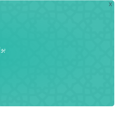
X
بوا