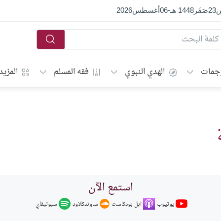
س
23
صَفَر
1448 هـ
-
06
أغسطس
2026
جمات
الهدي النبوي
فقه المسلم
المزيد
استمع الآن
يوتيوب
ساوندكلاود
آبل بودكاست
سبوتيفاي