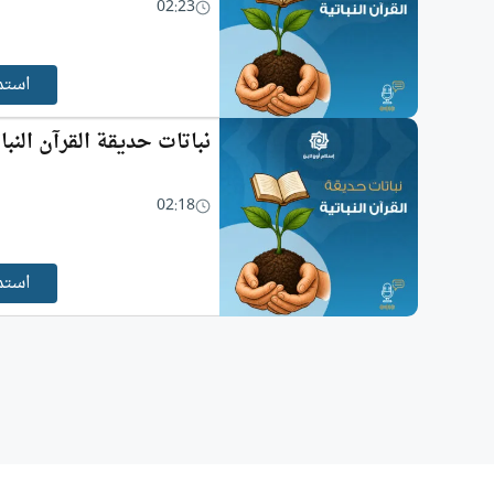
02:23
استم
نباتات حديقة القرآن النبات
02:18
استم