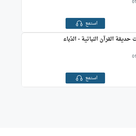
0
استمع
ت حديقة القرآن النباتية - الدُباء
0
استمع