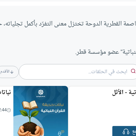
لعاصمة القطرية الدوحة تختزل معنى التفرّد بأكمل تجلياته، 
لنباتية” عضو مؤسسة قطر.
الأقدم
ية - الأثل
نباتا
2:44
ع