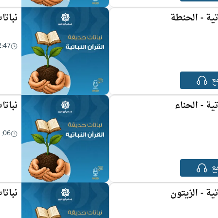
تية - الحنطة
نباتا
2:47
ع
ية - الحناء
نباتا
1:06
ع
ية - الزيتون
نباتا