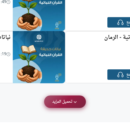
1:49
ع
ية - الرمان
نباتا
1:19
ع
تحميل المزيد