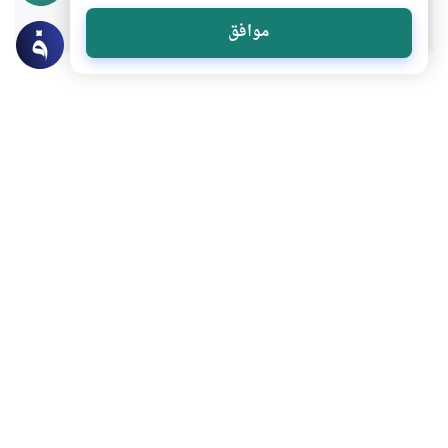
موافق
عن الكاتب
طارق هشام الرافعي
لديه 11 مقالة
بعض أعماله
“حافظ مش فاهم ” !
الإنـــتـــحـــار !
شيءٌ من حُمَّى الإنترنت
السعادة قرار
المزيد للكاتب