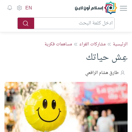
إسلام أون لاين
EN
الرئيسية
مشاركات القراء
مساهمات فكرية
عِـش حياتك
طارق هشام الرافعي