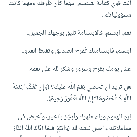
أنت قوي كفاية لتبتسم.. مهما كان ظرفك ومهما كانت
مسؤولياتك..
نعم، ابتسم، فالابتسامة تليق بوجهك الجميل..
ابتسم، فابتسامتك تُفرح الصديق وتغيظ العدو..
عش يومك بفرح وسرور وشكر لله على نعمه..
هل تريد أن تُحصي نِعَمَ الله عليك؟ (وَإِن تَعُدُّوا نِعْمَةَ
اللَّهِ لَا تُحْصُوهَا ۗ إِنَّ اللَّهَ لَغَفُورٌ رَّحِيمٌ).
إرمِ الهموم وراء ظهرك وأبشِرْ بالخير، وأخلِصْ في
معاملاتك واجعل نيتك لله (وَابْتَغِ فِيمَا آتَاكَ اللَّهُ الدَّارَ