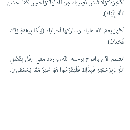
الْآخِرَةَ ۖ وَلَا تَنسَ نَصِيبَكَ مِنَ الدُّنْيَا ۖ وَأَحْسِن كَمَا أَحْسَنَ
اللَّهُ إِلَيْكَ).
أظهرْ نِعمَ الله عليك وشاركها أحبابك (وَأَمَّا بِنِعْمَةِ رَبِّكَ
فَحَدِّثْ).
ابتسم الآن وافرح برحمة الله، و رددْ معي: (قُلْ بِفَضْلِ
اللَّهِ وَبِرَحْمَتِهِ فَبِذَٰلِكَ فَلْيَفْرَحُوا هُوَ خَيْرٌ مِّمَّا يَجْمَعُونَ).