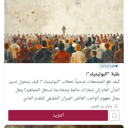
مستكشفةً حدود التنبؤ الإحصائي للآلة أمام الوعي المقاصدي
للإنسان
علوم إنسانية
غلبة “البوليتيك”!
كيف تقع المجتمعات ضحيةً لخطاب “البوليتيك”؟ كيف يتحول تدبير
الشأن العام إلى شعارات حالمة ومخادعة تستغل الجماهير؟ وهل
يمثل مفهوم الواجب الفائض الميزان الحقيقي للتقدم المادي
والأخلاقي؟ ضمن سلسلة (عوائق النهضة)، يواصل أ.د. بدران بن
بدران بن لحسن
المزيد
لحسن تفكيك مشكلات العودة لمسار الفعالية الحضارية