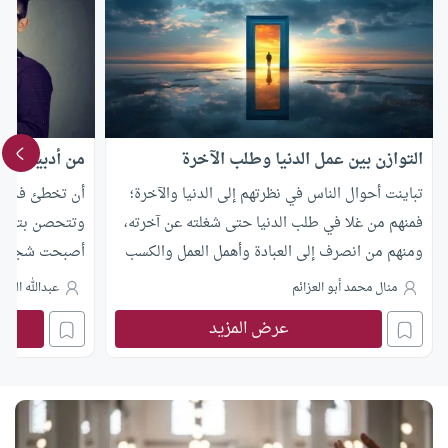
التوازن بين عمل الدنيا وطلب الآخرة
من أدبيات تح
تباينت أحوال الناس في نظرتهم إلى الدنيا والآخرة؛
أن تخطئ فذلك 
فمنهم من غلا في طلب الدنيا حتى شغلته عن آخرته،
وتتحصن بتبرير ت
ومنهم من انصرف إلى العبادة وأهمل العمل والكسب
أصبحت شجاعة ا
حتى أصبح لا يملك قوت عامه. والحقيقة أن هدي
مجتمعاتنا؟
منال محمد أبو العزائم
عبدالله العم
الإسلام لا يدعو إلى هذا ولا إلى ذاك، وإنما يقيم حياة
عرض المزيد
المسلم على التوازن، بحيث يكون هدفه الأول طلب
الآخرة