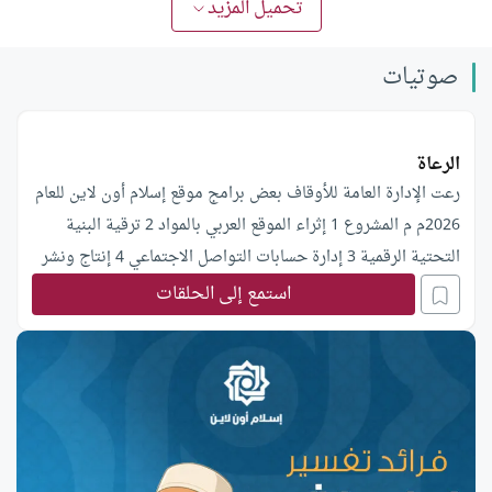
تحميل المزيد
صوتيات
الرعاة
رعت الإدارة العامة للأوقاف بعض برامج موقع إسلام أون لاين للعام
2026م م المشروع 1 إثراء الموقع العربي بالمواد 2 ترقية البنية
التحتية الرقمية 3 إدارة حسابات التواصل الاجتماعي 4 إنتاج ونشر
صوتيات 5 التسويق الإلكتروني ﻧﺒﺬة ﻋﻦ اﻟﻮﻗﻒ اﻟﻮﻗﻒ ﺳﻨﺔ ﻣﻦ
استمع إلى الحلقات
ﺳﻨﻦ اﻟﻨﺒﻲ ﷺ اﻟﻘﻮﻟﻴﺔ واﻟﻔﻌﻠﻴﺔ، ﻓﻘﺪ وﻗﻒ اﻟﻨﺒﻲ ﷺ وﺣﺚ ﻋﻠﻰ
اﻟﻮﻗﻒ وﺑﻴّﻦ