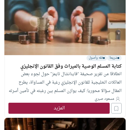
شريعة
فقه وأصول
كتابة المسلم الوصية بالميراث وفق القانون الإنجليزي
انطلاقا من تقرير صحيفة “فاينانشال تايمز” حول لجوء بعض
العائلات الخليجية للقانون الإنجليزي رغبة في المساواة، يطرح
المقال سؤالا محوريا: كيف يوازن المسلم بين رغبته في تأمين أسرته
والالتزام القطعي بفرائض الميراث؟
مسعود صبري
المزيد