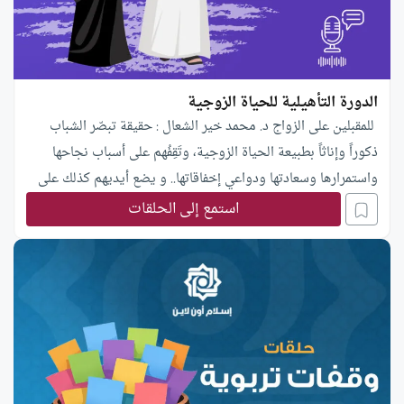
الدورة التأهيلية للحياة الزوجية
للمقبلين على الزواج د. محمد خير الشعال : حقيقة تبصّر الشباب
ذكوراً وإناثاً بطبيعة الحياة الزوجية، وتَقِفُهم على أسباب نجاحها
واستمرارها وسعادتها ودواعي إخفاقاتها.. و يضع أيديهم كذلك على
النقاط المهمة الدقيقة في العلاقات الزوجية ، ويبحث في طبيعة
استمع إلى الحلقات
المشكلات الناجمة عادة .