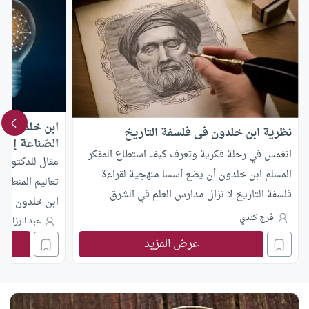
ابن خلدون و ت
نظرية ابن خلدون في فلسفة التاريخ
الصّناعة إلى 
انغمس في رحلة فكرية وتعرف كيف استطاع المفكر
مقال للدكتور عب
المسلم ابن خلدون أن يضع أسسا منهجية لقراءة
تعاليم المنطق و
فلسفة التاريخ لا تزال مدارس العلم في الشرق
ابن خلدون في ه
والغرب تتناقش فيها حتى اليوم
فرج كندي
عبد الرزاق ب
عرض المزيد