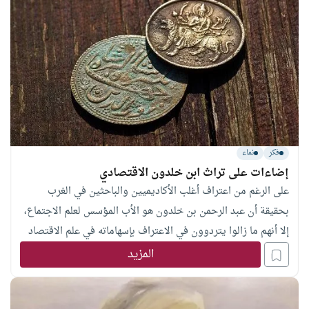
فكر
نماء
إضاءات على تراث ابن خلدون الاقتصادي
على الرغم من اعتراف أغلب الأكاديميين والباحثين في الغرب
بحقيقة أن عبد الرحمن بن خلدون هو الأب المؤسس لعلم الاجتماع،
إلا أنهم ما زالوا يتردوون في الاعتراف بإسهاماته في علم الاقتصاد
الذي وضع ابن خلدون العديد من أسسه وقد بدا ذالك واضحا من
المزيد
خلال ما كتب عنه في كتابه “المقدمة”، بدأ الغربيون اهتمامهم بتراث
ابن