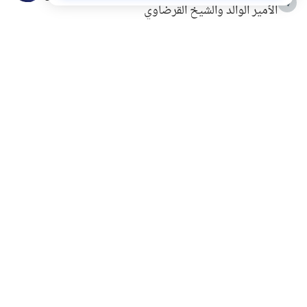
4
الأمير الوالد والشيخ القرضاوي
التربية الأسرية وبناء الاستقلال .. كيف ندعم أبناءنا دون
5
مصادرة حقهم في التجربة؟
خلافات زوجية في بيت النبوة
6
لَا إِلَهَ إِلَّا أَنْتَ سُبْحَانَكَ إِنِّي كُنْتُ مِنَ الظَّالِمِينَ
7
الهدي النبوي في التعامل مع حر الصيف
8
فضل الاستغفار
9
محاولة سرقة جابر بن حيان
10
اشترك في قائمتنا البريدية ليصلك كل جديد