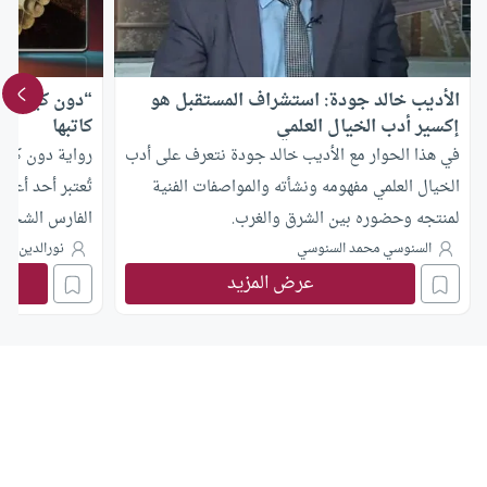
الأديب خالد جودة: استشراف المستقبل هو
“دون كيشوت” .
إكسير أدب الخيال العلمي
كاتبها
في هذا الحوار مع الأديب خالد جودة نتعرف على أدب
رواية دون كيش
الخيال العلمي مفهومه ونشأته والمواصفات الفنية
تُعتبر أحد أعظ
لمنتجه وحضوره بين الشرق والغرب.
الفارس الشجاع 
المميزة.
السنوسي محمد السنوسي
نورالدين قلا
عرض المزيد