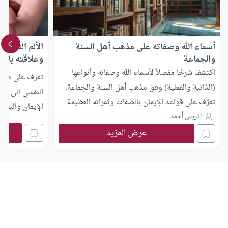
أسماء الله وصفاته على مذهب أهل السنة
الألم النفسي 
والجماعة
وعلاقته بالإي
اكتشف شرحًا مفصلاً لأسماء الله وصفاته وأنواعها
تعرف على معنى 
(الذاتية والفعلية) وفق مذهب أهل السنة والجماعة.
النفسي إلى الج
تعرّف على قواعد الإيمان بالصفات وثمراته العظيمة
الإيمان واليقين
في حياة المسلم.
إدريس أحمد
النفسية من خلا
عرض المزيد