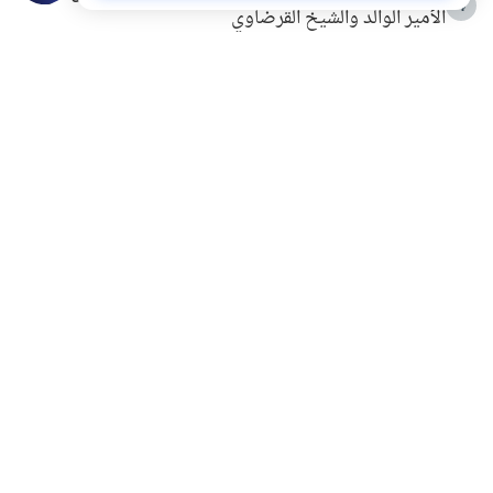
4
الأمير الوالد والشيخ القرضاوي
التربية الأسرية وبناء الاستقلال .. كيف ندعم أبناءنا دون
5
مصادرة حقهم في التجربة؟
خلافات زوجية في بيت النبوة
6
لَا إِلَهَ إِلَّا أَنْتَ سُبْحَانَكَ إِنِّي كُنْتُ مِنَ الظَّالِمِينَ
7
الهدي النبوي في التعامل مع حر الصيف
8
فضل الاستغفار
9
محاولة سرقة جابر بن حيان
10
اشترك في قائمتنا البريدية ليصلك كل جديد