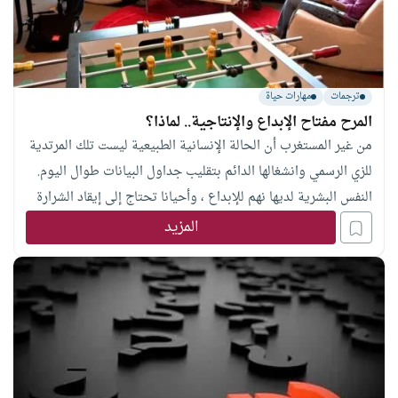
ترجمات
مهارات حياة
المرح مفتاح الإبداع والإنتاجية.. لماذا؟
من غير المستغرب أن الحالة الإنسانية الطبيعية ليست تلك المرتدية
للزي الرسمي وانشغالها الدائم بتقليب جداول البيانات طوال اليوم.
النفس البشرية لديها نهم للإبداع ، وأحيانا تحتاج إلى إيقاد الشرارة
الإبداعية وتغذيته، حتى إذا كانت بأساليب تتسم بطابع الغرابة
المزيد