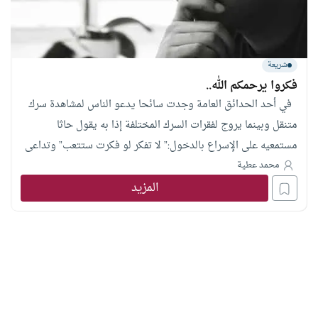
شريعة
فكروا يرحمكم الله..
في أحد الحدائق العامة وجدت سائحا يدعو الناس لمشاهدة سرك
متنقل وبينما يروج لفقرات السرك المختلفة إذا به يقول حاثا
مستمعيه على الإسراع بالدخول:” لا تفكر لو فكرت ستتعب” وتداعى
إلى ذهني وأنا أكتب هذه الكلمات مقولة تعيسة “من عاش بالحكمة
محمد عطية
المزيد
مات بالحسرة” فتساءلت بيني وبين نفسي متى يتعب الإنسان من
التفكير ومتى يكون