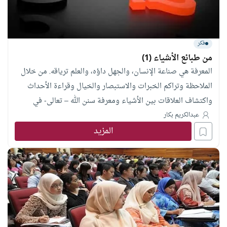
فكر
من طبائع الأشياء (1)
المعرفة هي صناعة الإنسان، والجهل داؤه، والعلم ترياقه. من خلال
الملاحظة وتراكم الخبرات والاستبصار والخيال وقراءة الأحداث
واكتشاف العلاقات بين الأشياء ومعرفة سنن الله – تعالى- في
الخلق من خلال كل ذلك نبني معارفنا، نكوّن انطباعاتنا، وننظم
عبدالكريم بكار
المزيد
بالتالي مواقفنا وردود أفعالنا. المعرفة عبارة عن معلومات، والعلم
معارف منظمة ومبوبة. والعالم سواء أكان كبيراً أم صغيراً