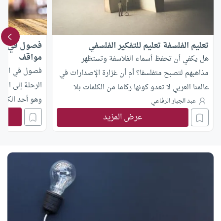
تعليم الفلسفة تعليم للتفكير الفلسفي
فصول في الت
مواقف
هل يكفي أن تحفظ أسماء الفلاسفة وتستظهر
فصول في التف
مذاهبهم لتصبح متفلسفا؟ أم أن غزارة الإصدارات في
الرحلة إلى الذ
عالمنا العربي لا تعدو كونها ركاما من الكلمات بلا
وهو أحد الكتب 
مضمون؟ لماذا تحولت أقسام الفلسفة في جامعاتنا
عبد الجبار الرفاعي
إلى ساحات لتلقين الأجوبة الجاهزة؟ في هذا المقال
عرض المزيد
يضع المفكر البروفسور عبد الجبار الرفاعي يده على
مكمن الجرح المعرفي