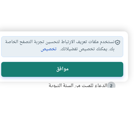
نستخدم ملفات تعريف الارتباط لتحسين تجربة التصفح الخاصة
بك. يمكنك تخصيص تفضيلاتك.
تخصيص
الأكثر قراءة
موافق
أدعية من السنة النبوية
1
الدعاء للميت من السنة النبوية
2
كيف ينفي النظم القرآني تحريف قصة أصحاب الفيل؟
3
شهادة للتاريخ.. المرواني يحكي قصة “إسلام أون لاين” مع
4
التربية الأسرية وبناء الاستقلال .. كيف ندعم أبناءنا د
5