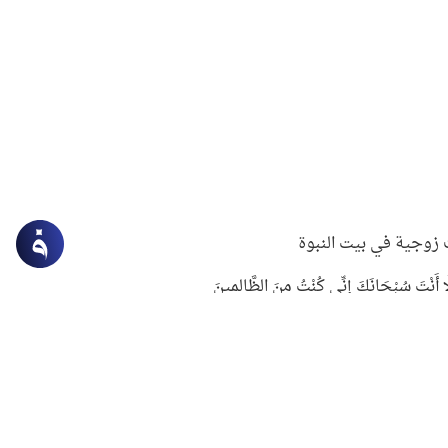
زوجية في بيت النبوة
ِلَّا أَنْتَ سُبْحَانَكَ إِنِّي كُنْتُ مِنَ الظَّالِمِينَ
لنبوي في التعامل مع حر الصيف
ستغفار
سرقة جابر بن حيان