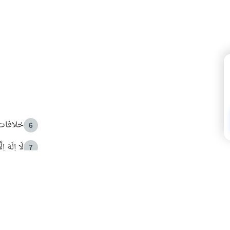
خلافات 
6
لَا إِلَهَ إ
7
الهدي ا
8
 الأمير الوالد والشيخ القرضاوي
فضل الا
9
ون مصادرة حقهم في التجربة؟
محاولة 
10