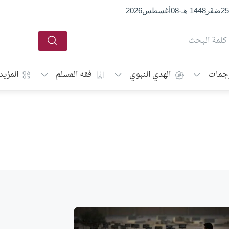
25
صَفَر
1448 هـ
-
08
أغسطس
2026
جمات
الهدي النبوي
فقه المسلم
المزيد