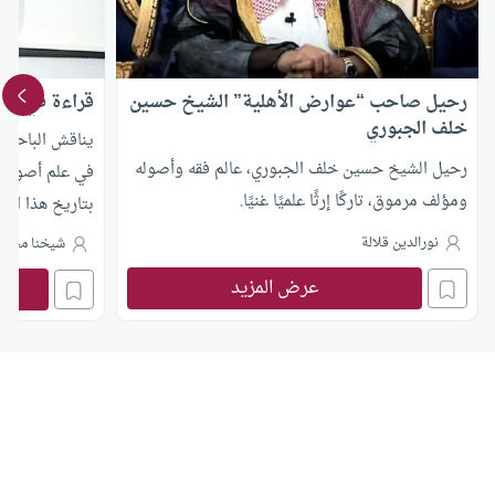
رحيل صاحب “عوارض الأهلية” الشيخ حسين
قراءة في كت
خلف الجبوري
يناقش الباحث ا
رحيل الشيخ حسين خلف الجبوري، عالم فقه وأصوله
في علم أصول ال
ومؤلف مرموق، تاركًا إرثًا علميًا غنيًا.
بتاريخ هذا العل
نورالدين قلالة
شيخنا محمد
عرض المزيد