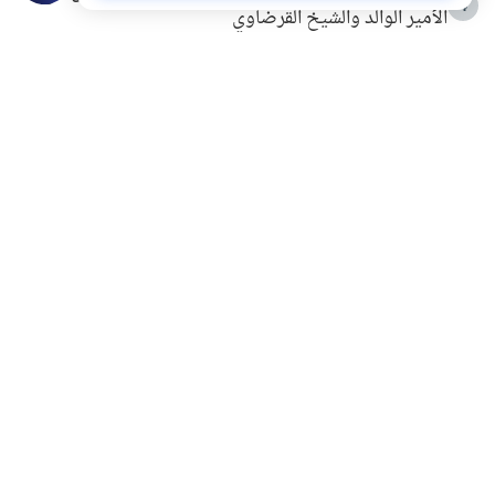
4
الأمير الوالد والشيخ القرضاوي
التربية الأسرية وبناء الاستقلال .. كيف ندعم أبناءنا دون
5
مصادرة حقهم في التجربة؟
خلافات زوجية في بيت النبوة
6
لَا إِلَهَ إِلَّا أَنْتَ سُبْحَانَكَ إِنِّي كُنْتُ مِنَ الظَّالِمِينَ
7
الهدي النبوي في التعامل مع حر الصيف
8
فضل الاستغفار
9
محاولة سرقة جابر بن حيان
10
اشترك في قائمتنا البريدية ليصلك كل جديد