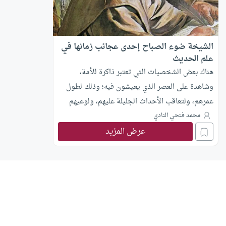
الشيخة ضوء الصباح إحدى عجائب زمانها في
علم الحديث
هناك بعض الشخصيات التي تعتبر ذاكرة للأمة،
وشاهدة على العصر الذي يعيشون فيه؛ وذلك لطول
عمرهم، ولتعاقب الأحداث الجليلة عليهم، ولوعيهم
الكامل لما يدور حولهم، ولتبوئهم المكانة العالية في
محمد فتحي النادي
عرض المزيد
مجتمعاتهم مما جعلهم مؤثرين فيمن حولهم، كل ذلك
يجعل من دراستهم وتسليط الضوء عليهم أمرًا هامًّا؛
لأنهم يعتبرون تاريخًا يسعى على قدمين.