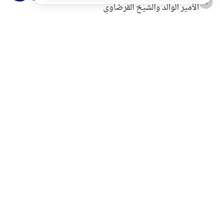
4
الأمير الوالد والشيخ القرضاوي
التربية الأسرية وبناء الاستقلال .. كيف ندعم أبناءنا دون
5
مصادرة حقهم في التجربة؟
خلافات زوجية في بيت النبوة
6
لَا إِلَهَ إِلَّا أَنْتَ سُبْحَانَكَ إِنِّي كُنْتُ مِنَ الظَّالِمِينَ
7
الهدي النبوي في التعامل مع حر الصيف
8
فضل الاستغفار
9
محاولة سرقة جابر بن حيان
10
اشترك في قائمتنا البريدية ليصلك كل جديد