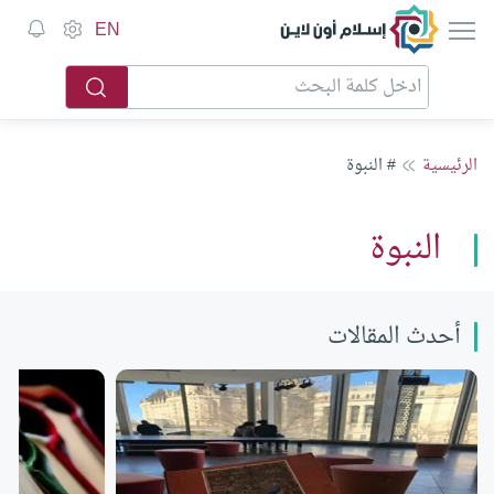
إسلام أون لاين
EN
الرئيسية
# النبوة
النبوة
أحدث المقالات