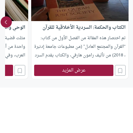
الكتاب والحكمة: السردية الأخلاقية للقرآن
الوحي والنبوة
تم اختصار هذه المقالة من الفصل الأول من كتاب:
مثلت قضية الوح
“القرآن والمجتمع العادل” (من مطبوعات جامعة إدنبرة
واحدة من أهم ا
، 2018) من تأليف رامون هارفي، والكتاب يقدم السرد
العرب، وفي ال
التاريخي الذي يرويه القرآن لرحلة الروح من الحياة
الحداثيين لمف
عرض المزيد
الدنيا إلى الآخرة. مع محاولة لاستكشاف المفاهيم
عن مفهوم النبو
الرئيسية لتوفير دليل لمفردات القرآن الأخلاقية.