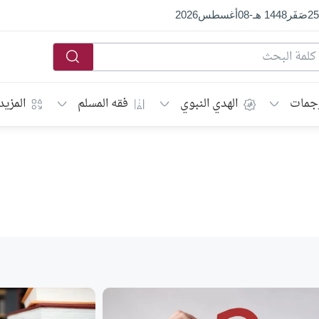
25
صَفَر
1448 هـ
-
08
أغسطس
2026
جمات
الهدي النبوي
فقه المسلم
المزيد