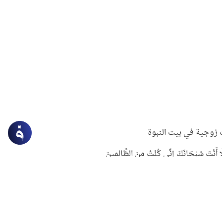
زوجية في بيت النبوة
ِلَّا أَنْتَ سُبْحَانَكَ إِنِّي كُنْتُ مِنَ الظَّالِمِينَ
لنبوي في التعامل مع حر الصيف
ستغفار
سرقة جابر بن حيان