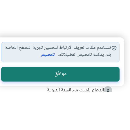
نستخدم ملفات تعريف الارتباط لتحسين تجربة التصفح الخاصة
بك. يمكنك تخصيص تفضيلاتك.
تخصيص
الأكثر قراءة
موافق
أدعية من السنة النبوية
1
الدعاء للميت من السنة النبوية
2
كيف ينفي النظم القرآني تحريف قصة أصحاب الفيل؟
3
شهادة للتاريخ.. المرواني يحكي قصة “إسلام أون لاين” مع
4
التربية الأسرية وبناء الاستقلال .. كيف ندعم أبناءنا د
5