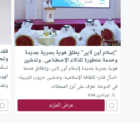
فقدا
“إسلام أون لاين” يطلق هوية بصرية جديدة
وتحد
وخدمة متطورة للذكاء الإصطناعي.. وتدشين
مشروع “دروب للتربية”
تسلّط
هوية بصرية جديدة لإسلام أون لاين، وإطلاق خدمة
الهوي
«اسأل فنار» للثقافة الإسلامية، وتدشين «دروب للتربية»
وتقتر
في الدوحة. تعرّف على أبرز المحطات.
والدي
نورالدين قلالة
عرض المزيد