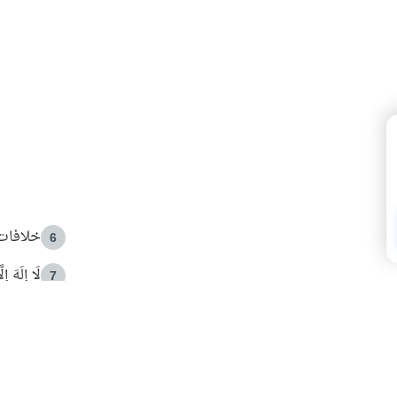
خلافات 
6
لَا إِلَهَ إ
7
الهدي ا
8
 الأمير الوالد والشيخ القرضاوي
فضل الا
9
ون مصادرة حقهم في التجربة؟
محاولة 
10