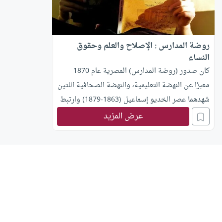
روضة المدارس : الإصلاح والعلم وحقوق
النساء
كان صدور (روضة المدارس) المصرية عام 1870
معبرًا عن النهضة التعليمية، والنهضة الصحافية اللتين
شهدهما عصر الخديو إسماعيل (1863-1879) وارتبط
بهما، أما النهضة التعليمية، فقد جسدها افتتاح عدد
عرض المزيد
كبير من المدارس، وازدياد أعداد الطلاب، وإعادة
افتتاح ديوان المدارس الذي كان قد تعطل في عهد
سعيد وتعيين علي مبارك مديرًا له، ورفاعة الطهطاوي
ناظرًا لقلم الترجمة