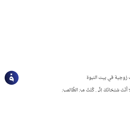
زوجية في بيت النبوة
ِلَّا أَنْتَ سُبْحَانَكَ إِنِّي كُنْتُ مِنَ الظَّالِمِينَ
لنبوي في التعامل مع حر الصيف
ستغفار
سرقة جابر بن حيان