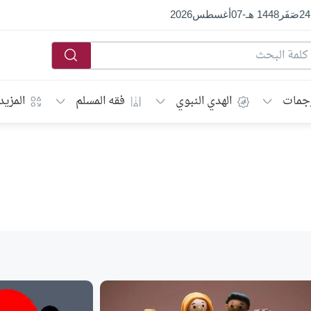
24
صَفَر
1448 هـ
-
07
أغسطس
2026
جمات
الهدي النبوي
فقه المسلم
المزيد