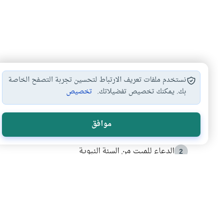
نستخدم ملفات تعريف الارتباط لتحسين تجربة التصفح الخاصة
بك. يمكنك تخصيص تفضيلاتك.
تخصيص
الأكثر قراءة
موافق
أدعية من السنة النبوية
1
الدعاء للميت من السنة النبوية
2
كيف ينفي النظم القرآني تحريف قصة أصحاب الفيل؟
3
شهادة للتاريخ.. المرواني يحكي قصة “إسلام أون لاين” مع
4
التربية الأسرية وبناء الاستقلال .. كيف ندعم أبناءنا د
5