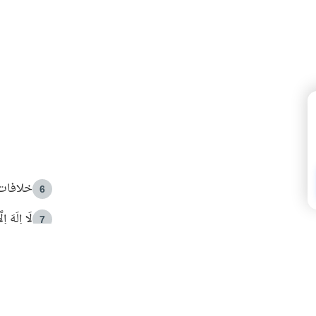
خلافات 
6
لَا إِلَهَ إ
7
الهدي ا
8
 الأمير الوالد والشيخ القرضاوي
فضل الا
9
ون مصادرة حقهم في التجربة؟
محاولة 
10