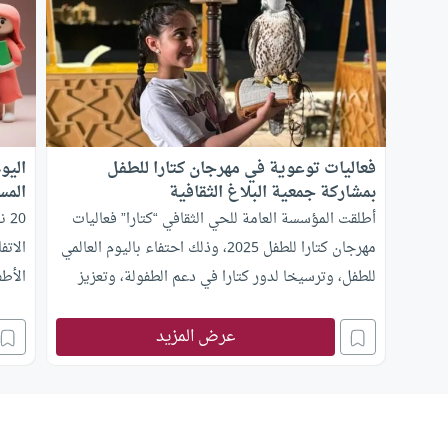
فعاليات توعوية في مهرجان كتارا للطفل
اليو
بمشاركة جمعية البلاغ الثقافية
المس
أطلقت المؤسسة العامة للحي الثقافي “كتارا” فعاليات
20
مهرجان كتارا للطفل 2025، وذلك احتفاء باليوم العالمي
الاتف
للطفل، وترسيخا لدور كتارا في دعم الطفولة، وتعزيز
الأطف
مساحات الإبداع والاكتشاف لدى الأطفال عبر برامج
عرض المزيد
متنوعة تجمع بين الترفيه والمعرفة، واستمرت
الفعاليات إلى غاية يوم 22 نوفمبر في كورنيش كتارا
وقبة الثريا الفلكية. وقدم مهرجان كتارا للطفل 2025،
الذي عرف