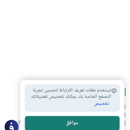
نستخدم ملفات تعريف الارتباط لتحسين تجربة
الأكثر قراءة
التصفح الخاصة بك. يمكنك تخصيص تفضيلاتك.
تخصيص
أدعية من السنة النبوية
1
الدعاء للميت من السنة النبوية
2
كيف ينفي النظم القرآني تحريف قصة أصحاب الفيل؟
موافق
3