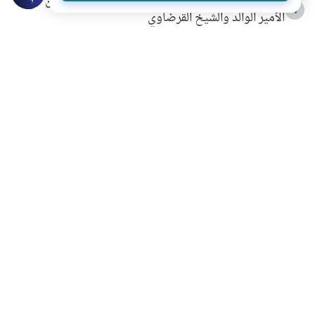
شهادة للتاريخ.. المرواني يحكي قصة “إسلام أون لاين” مع
4
الأمير الوالد والشيخ القرضاوي
التربية الأسرية وبناء الاستقلال .. كيف ندعم أبناءنا دون
5
مصادرة حقهم في التجربة؟
خلافات زوجية في بيت النبوة
6
لَا إِلَهَ إِلَّا أَنْتَ سُبْحَانَكَ إِنِّي كُنْتُ مِنَ الظَّالِمِينَ
7
الهدي النبوي في التعامل مع حر الصيف
8
فضل الاستغفار
9
محاولة سرقة جابر بن حيان
10
اشترك في قائمتنا البريدية ليصلك كل جديد