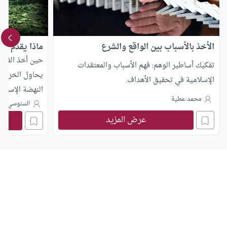
الأخذ بالأسباب بين الواقع والشرع
ماذا يقدم الإ
حين أخذ الغرب 
تفكيك أساطير الوهم: فهم الأسباب والمعتقدات
يحاول الخروج 
الإسلامية في تحقيق الأهداف.
النهضة الإسلام
محمد عطية
أي الغرب – لم 
السنوسي مح
عرض المزيد
يصنع مع العامل
قادرة على تقدي
دون قيمهم، ظنّ